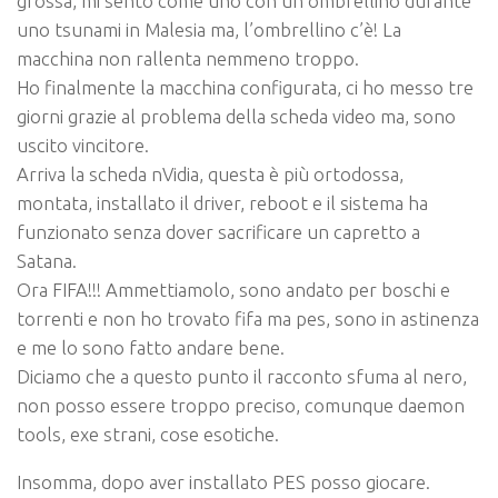
grossa, mi sento come uno con un ombrellino durante
uno tsunami in Malesia ma, l’ombrellino c’è! La
macchina non rallenta nemmeno troppo.
Ho finalmente la macchina configurata, ci ho messo tre
giorni grazie al problema della scheda video ma, sono
uscito vincitore.
Arriva la scheda nVidia, questa è più ortodossa,
montata, installato il driver, reboot e il sistema ha
funzionato senza dover sacrificare un capretto a
Satana.
Ora
FIFA!!!
Ammettiamolo, sono andato per boschi e
torrenti
e non ho trovato fifa ma pes, sono in astinenza
e me lo sono fatto andare bene.
Diciamo che a questo punto il racconto sfuma al nero,
non posso essere troppo preciso, comunque daemon
tools, exe strani, cose esotiche.
Insomma, dopo aver installato PES posso giocare.