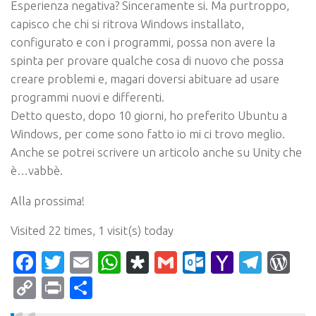
Esperienza negativa? Sinceramente si. Ma purtroppo,
capisco che chi si ritrova Windows installato,
configurato e con i programmi, possa non avere la
spinta per provare qualche cosa di nuovo che possa
creare problemi e, magari doversi abituare ad usare
programmi nuovi e differenti.
Detto questo, dopo 10 giorni, ho preferito Ubuntu a
Windows, per come sono fatto io mi ci trovo meglio.
Anche se potrei scrivere un articolo anche su Unity che
è…vabbè.
Alla prossima!
Visited 22 times, 1 visit(s) today
Facebook
Twitter
Email
WhatsApp
Diaspora
Gmail
Outlook.c
Yahoo
Tele
Wo
Mail
Copy
Print
Condividi
Link