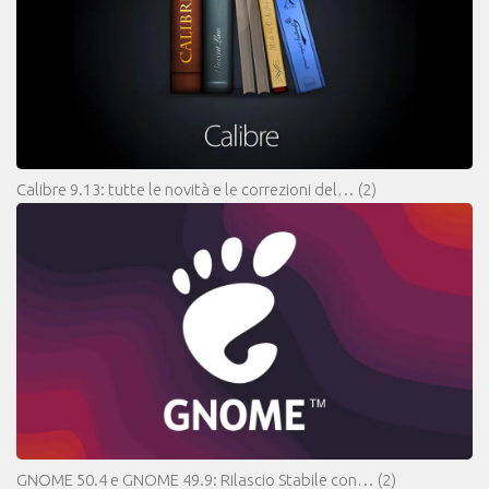
Calibre 9.13: tutte le novità e le correzioni del…
(2)
GNOME 50.4 e GNOME 49.9: Rilascio Stabile con…
(2)