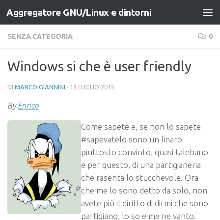
Aggregatore GNU/Linux e dintorni
Salta al contenuto
SENZA CATEGORIA
0
Windows si che è user friendly
DI
MARCO GIANNINI
·
13 LUGLIO 2015
By
Enrico
Come sapete e, se non lo sapete
#sapevatelo sono un linaro
piuttosto convinto, quasi talebano
e per questo, di una partigianeria
che rasenta lo stucchevole. Ora
che me lo sono detto da solo, non
avete più il diritto di dirmi che sono
partigiano, lo so e me ne vanto.