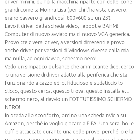
driver minimi, quindi la macchina riparte con delle icone
grandi come la Monna Lisa (per chi l’ha vista davvero,
erano davvero grandi così, 800×600 su un 23′).
Levo il driver della scheda video, reboot e BAHM!
Computer di nuovo avviato ma di nuovo VGA generica.
Provo tre diversi driver, a versioni differenti e provo
anche driver per versioni di Windows diverse dalla mia
ma nulla, ad ogni riavvio, schermo nero!
Vedo un simpatico pulsante che ammiccante dice,
cerco
io una versione di driver adatto alla periferica che sta
funzionando a cazzo
ed io, fiducioso e sudaticcio lo
clicco, questo cerca, questo trova, questo installa e…
schermo nero, al riavvio un
FOTTUTISSIMO SCHERMO
NERO!
In preda allo sconforto, ordino una scheda nVidia su
Amazon, perché io voglio giocare a FIFA. Una sera, ho le
cuffie attaccate durante una delle prove, perché io e la
resa non siamo proprio amici e sento il suono di avvio di