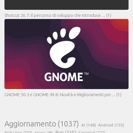
Shotcut 26.7: il percorso di sviluppo che introduce…
(1)
GNOME 50.3 e GNOME 49.8: Novità e Miglioramenti per…
(1)
Aggiornamento
(1037)
AI
(148)
Android
(155)
Bug
(215)
Arch Linux
(133)
Canonical
(122)
Articoli
(99)