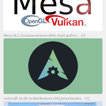
Mesa 26.2: la nuova versione dello stack grafico…
(1)
Archcraft 26.08: la distribuzione GNU/Linux basata…
(1)