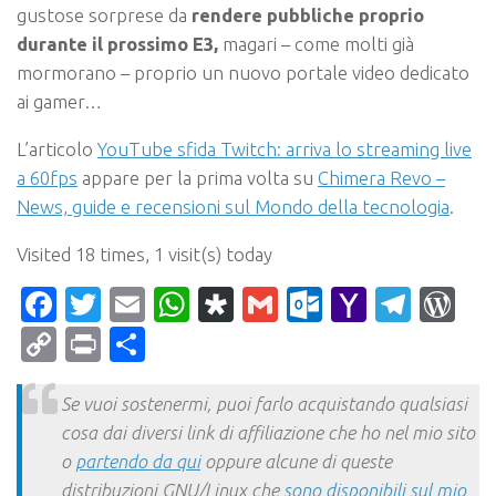
gustose sorprese da
rendere pubbliche proprio
durante il prossimo E3,
magari – come molti già
mormorano – proprio un nuovo portale video dedicato
ai gamer…
L’articolo
YouTube sfida Twitch: arriva lo streaming live
a 60fps
appare per la prima volta su
Chimera Revo –
News, guide e recensioni sul Mondo della tecnologia
.
Visited 18 times, 1 visit(s) today
Facebook
Twitter
Email
WhatsApp
Diaspora
Gmail
Outlook.c
Yahoo
Tele
Wo
Mail
Copy
Print
Condividi
Link
Se vuoi sostenermi, puoi farlo acquistando qualsiasi
cosa dai diversi link di affiliazione che ho nel mio sito
o
partendo da qui
oppure alcune di queste
distribuzioni GNU/Linux che
sono disponibili sul mio