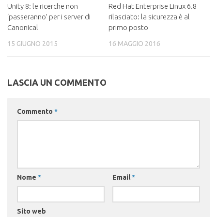
Unity 8: le ricerche non
Red Hat Enterprise Linux 6.8
‘passeranno’ per i server di
rilasciato: la sicurezza è al
Canonical
primo posto
15 GIUGNO 2015
16 MAGGIO 2016
LASCIA UN COMMENTO
Commento
*
Nome
*
Email
*
Sito web