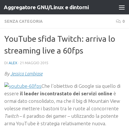
Aggregatore GNU/Linux e dintorni
Salta al contenuto
SENZA CATEGORIA
0
YouTube sfida Twitch: arriva lo
streaming live a 60fps
DI
ALEX
·
21 MAGGIO 2015
By
Jessica Lambiase
Che l’obiettivo di Google sia quello di
essere
il leader incontrastato dei servizi online
è
ormai dato consolidato, ma che il big di Mountain View
volesse mettere i bastoni tra le ruote al concorrente
Twitch
– il paradiso dei gamer – utilizzando la potente
arma YouTube è strategia relativamente nuova.