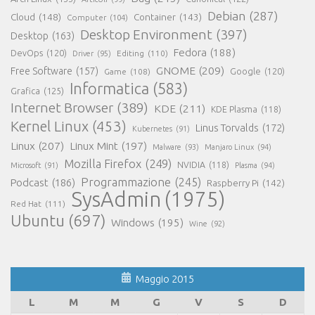
Debian
(287)
Cloud
(148)
Container
(143)
Computer
(104)
Desktop Environment
(397)
Desktop
(163)
Fedora
(188)
DevOps
(120)
Editing
(110)
Driver
(95)
GNOME
(209)
Free Software
(157)
Game
(108)
Google
(120)
Informatica
(583)
Grafica
(125)
Internet Browser
(389)
KDE
(211)
KDE Plasma
(118)
Kernel Linux
(453)
Linus Torvalds
(172)
Kubernetes
(91)
Linux
(207)
Linux Mint
(197)
Malware
(93)
Manjaro Linux
(94)
Mozilla Firefox
(249)
NVIDIA
(118)
Microsoft
(91)
Plasma
(94)
Programmazione
(245)
Podcast
(186)
Raspberry Pi
(142)
SysAdmin
(1975)
Red Hat
(111)
Ubuntu
(697)
Windows
(195)
Wine
(92)
Maggio 2015
L
M
M
G
V
S
D