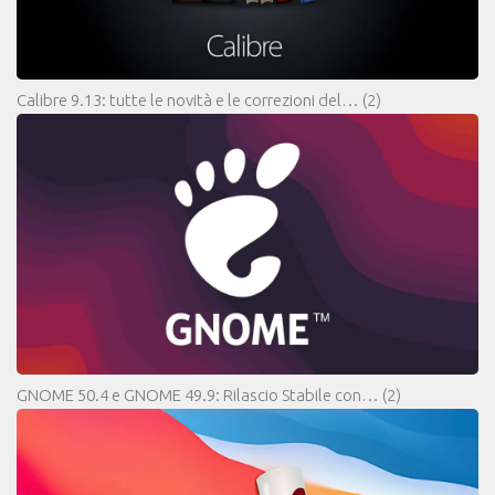
Calibre 9.13: tutte le novità e le correzioni del…
(2)
GNOME 50.4 e GNOME 49.9: Rilascio Stabile con…
(2)