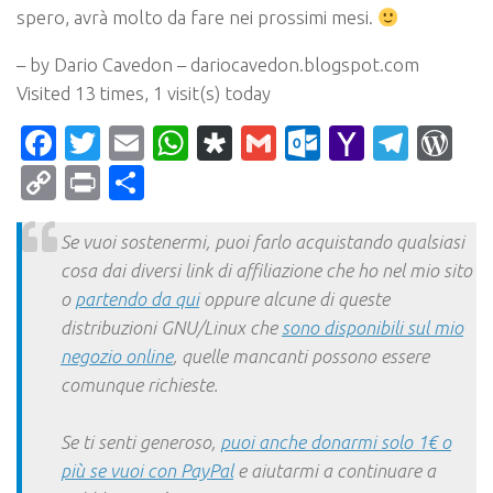
spero, avrà molto da fare nei prossimi mesi.
– by Dario Cavedon – dariocavedon.blogspot.com
Visited 13 times, 1 visit(s) today
Facebook
Twitter
Email
WhatsApp
Diaspora
Gmail
Outlook.c
Yahoo
Tele
Wo
Mail
Copy
Print
Condividi
Link
Se vuoi sostenermi, puoi farlo acquistando qualsiasi
cosa dai diversi link di affiliazione che ho nel mio sito
o
partendo da qui
oppure alcune di queste
distribuzioni GNU/Linux che
sono disponibili sul mio
negozio online
, quelle mancanti possono essere
comunque richieste.
Se ti senti generoso,
puoi anche donarmi solo 1€ o
più se vuoi con PayPal
e aiutarmi a continuare a