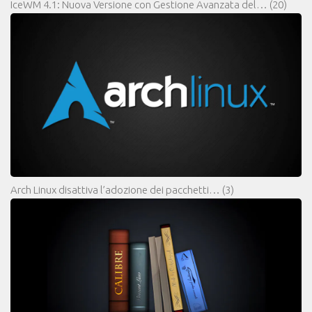
IceWM 4.1: Nuova Versione con Gestione Avanzata del…
(20)
Arch Linux disattiva l’adozione dei pacchetti…
(3)