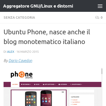
Aggregatore GNU/Linux e dintorni
Salta al contenuto
SENZA CATEGORIA
0
Ubuntu Phone, nasce anche il
blog monotematico italiano
DI
ALEX
·
16 MARZO 2015
By
Dario Cavedon