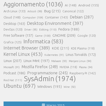
Aggiornamento
(1036)
AI
(148)
Android
(155)
Bug
(215)
Arch Linux
(133)
Canonical
(122)
Articoli
(99)
Debian
(287)
Cloud
(148)
Container
(143)
Computer
(104)
Desktop Environment
(397)
Desktop
(163)
Fedora
(188)
DevOps
(120)
Editing
(110)
Driver
(95)
GNOME
(209)
Free Software
(157)
Game
(108)
Google
(120)
Informatica
(583)
Grafica
(125)
Internet Browser
(389)
KDE
(211)
KDE Plasma
(118)
Kernel Linux
(453)
Linus Torvalds
(172)
Kubernetes
(91)
Linux
(207)
Linux Mint
(197)
Malware
(93)
Manjaro Linux
(94)
Mozilla Firefox
(249)
NVIDIA
(118)
Microsoft
(91)
Plasma
(94)
Programmazione
(245)
Podcast
(186)
Raspberry Pi
(142)
SysAdmin
(1974)
Red Hat
(111)
Ubuntu
(697)
Windows
(195)
Wine
(92)
Marzo 2015