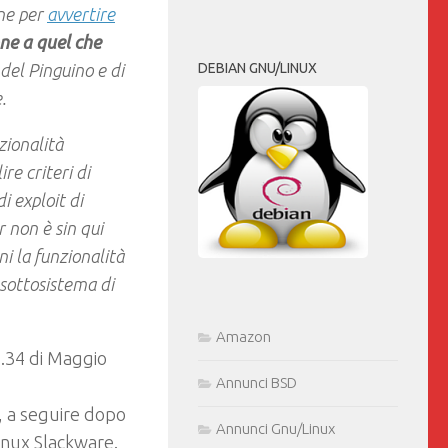
one per
avvertire
ne a quel che
DEBIAN GNU/LINUX
del Pinguino e di
.
zionalità
ire criteri di
i exploit di
r non è sin qui
i la funzionalità
 sottosistema di
Amazon
.6.34 di Maggio
Annunci BSD
o, a seguire dopo
Annunci Gnu/Linux
Linux Slackware.