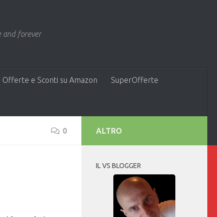
 and forever
 Offerte e Sconti su Amazon
SuperOfferte
0
ALTRO
IL VS BLOGGER