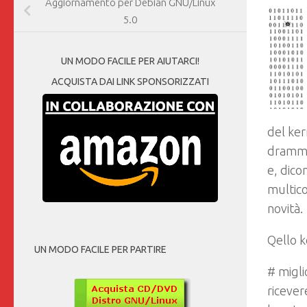
Aggiornamento per Debian GNU/Linux
5.0
UN MODO FACILE PER AIUTARCI!
ACQUISTA DAI LINK SPONSORIZZATI
del ker
drammat
e, dico
multico
novità.
Qello k
UN MODO FACILE PER PARTIRE
# migli
ricever