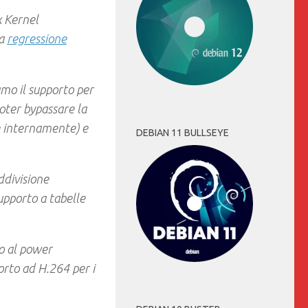
x Kernel
la
regressione
mo il supporto per
oter bypassare la
e internamente) e
DEBIAN 11 BULLSEYE
ddivisione
supporto a tabelle
to al power
rto ad H.264 per i