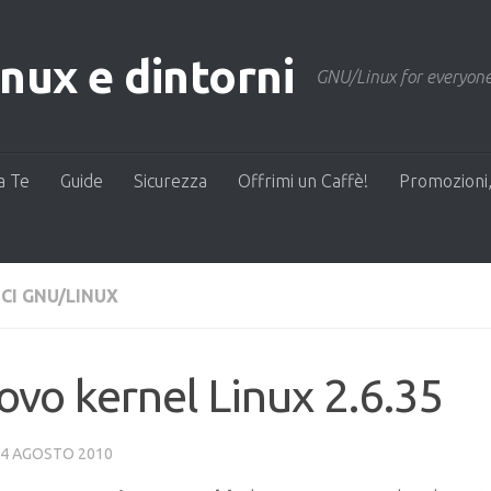
ux e dintorni
GNU/Linux for everyone
a Te
Guide
Sicurezza
Offrimi un Caffè!
Promozioni,
CI GNU/LINUX
vo kernel Linux 2.6.35
4 AGOSTO 2010