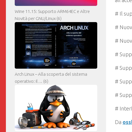
all’acc
Wine 11.15: Supporto ARM64EC e Altre
# Il su
Novità per GNU/Linux
(6)
# Nuova
# Nuov
# Suppo
# Suppo
Arch Linux – Alla scoperta del sistema
# Suppo
operativo: il…
(6)
# Suppo
# Inter
Da
oss