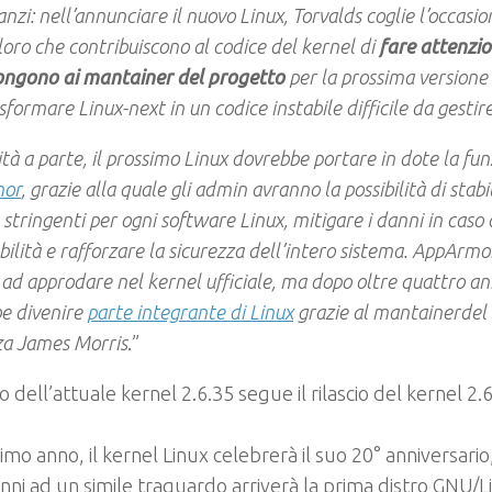
anzi: nell’annunciare il nuovo Linux, Torvalds coglie l’occasi
oloro che contribuiscono al codice del kernel di
fare attenzio
ongono ai mantainer del progetto
per la prossima versione 
formare Linux-next in un codice instabile difficile da gestire
ità a parte, il prossimo Linux dovrebbe portare in dote la fun
or
, grazie alla quale gli admin avranno la possibilità di stabil
stringenti per ogni software Linux, mitigare i danni in caso d
bilità e rafforzare la sicurezza dell’intero sistema. AppArmo
a ad approdare nel kernel ufficiale, ma dopo oltre quattro ann
e divenire
parte integrante di Linux
grazie al
mantainer
del
za James Morris
.”
scio dell’attuale kernel 2.6.35 segue il rilascio del kernel 2
simo anno, il kernel Linux celebrerà il suo 20° anniversari
 anni ad un simile traguardo arriverà la prima distro GNU/