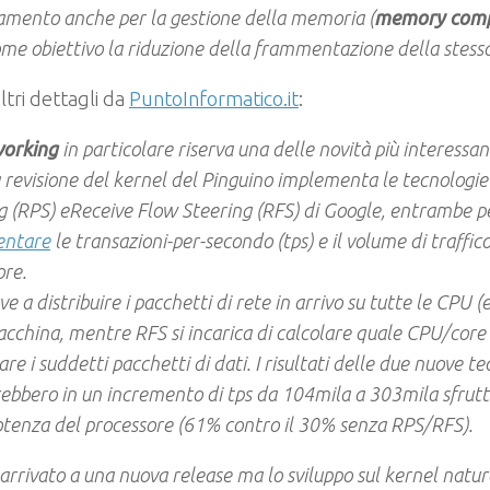
amento anche per la gestione della memoria (
memory comp
me obiettivo la riduzione della frammentazione della stessa
altri dettagli da
PuntoInformatico.it
:
orking
in particolare riserva una delle novità più interessant
a revisione del kernel del Pinguino implementa le tecnologi
g (RPS) eReceive Flow Steering (RFS) di Google, entrambe p
entare
le transazioni-per-secondo (tps) e il volume di traffico
ore.
e a distribuire i pacchetti di rete in arrivo su tutte le CPU (e 
acchina, mentre RFS si incarica di calcolare quale CPU/core 
re i suddetti pacchetti di dati. I risultati delle due nuove te
ebbero in un incremento di tps da 104mila a 303mila sfrutt
otenza del processore (61% contro il 30% senza RPS/RFS).
 arrivato a una nuova release ma lo sviluppo sul kernel natu