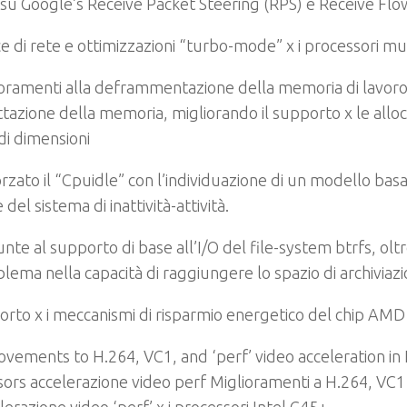
su Google’s Receive Packet Steering (RPS) e Receive Flo
e di rete e ottimizzazioni “turbo-mode” x i processori mu
oramenti alla deframmentazione della memoria di lavoro 
azione della memoria, migliorando il supporto x le allo
di dimensioni
rzato il “Cpuidle” con l’individuazione di un modello basa
del sistema di inattività-attività.
nte al supporto di base all’I/O del file-system btrfs, ol
lema nella capacità di raggiungere lo spazio di archiviaz
rto x i meccanismi di risparmio energetico del chip AM
vements to H.264, VC1, and ‘perf’ video acceleration in 
ors accelerazione video perf Miglioramenti a H.264, VC1