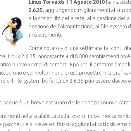
Linus Torvalds
il
1 Agosto 2010
ha rilasciat
2.6.35
, aggiungendo miglioramenti al suppo
alla scalabilità della rete, alla gestione dell
gestione dell’alimentazione, al file-system di 
miglioramenti.
Come notato + di una settimana fa, con il ril
nel Linux 2.6.35, nonostante + di 8.000 cambiamenti nn è 
ico nuovo kernel di sempre. Eppure, il dramma è negli ok
no, se uno è coinvolto in uno di qst progetti cm la grafica
re o il file-system btrfs, Linux 2.6.35 può essere davve
e segue è un breve riassunto delle principali nuove caratt
oramenti nella scalabilità della rete cn nuovi meccanismi 
e pacchetti e x ricevere il flusso aggiunti al sottosistema