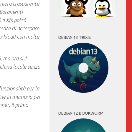
maniera trasparente
glioramenti
O e Xfs potrà
sente di accorpare
workload con molte
DEBIAN 13 TRIXIE
, ma ora si è
china locale senza
unzionalità per la
ine in memoria per
ner, il primo
DEBIAN 12 BOOKWORM