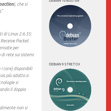
DEBIAN 10 BUSTER
action
), che si
.
”
i di Linux 2.6.35:
e Receive Packet
ensate per
 di rete sui sistemi
DEBIAN 9 STRETCH
i core) disponibili
sia più adatto a
cnologie si
ando il doppio
ralmente non si