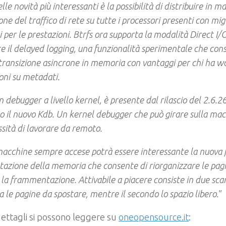
lle novità più interessanti è la possibilità di distribuire in 
one del traffico di rete su tutte i processori presenti con mi
 per le prestazioni. Btrfs ora supporta la modalità Direct I/
re il delayed logging, una funzionalità sperimentale che con
transizione asincrone in memoria con vantaggi per chi ha 
oni su metadati.
 debugger a livello kernel, è presente dal rilascio del 2.6.26
o il nuovo Kdb. Un kernel debugger che può girare sulla mac
ssità di lavorare da remoto.
macchine sempre accese potrà essere interessante la nuova f
azione della memoria che consente di riorganizzare le pag
 la frammentazione. Attivabile a piacere consiste in due scan
a le pagine da spostare, mentre il secondo lo spazio libero.
”
 dettagli si possono leggere su
oneopensource.it
: