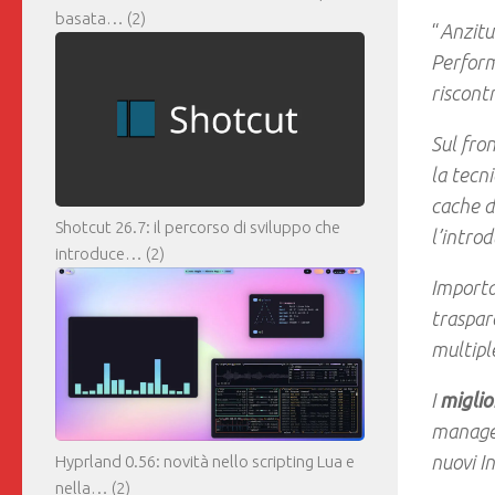
basata…
(2)
“
Anzitu
Perform
riscontr
Sul fro
la tecn
cache d
Shotcut 26.7: il percorso di sviluppo che
l’intro
introduce…
(2)
Importa
traspare
multipl
I
miglio
managem
nuovi I
Hyprland 0.56: novità nello scripting Lua e
nella…
(2)