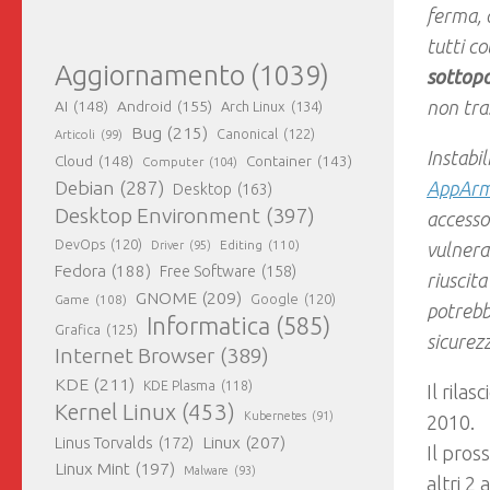
ferma, 
tutti c
Aggiornamento
(1039)
sottop
non tras
AI
(148)
Android
(155)
Arch Linux
(134)
Bug
(215)
Canonical
(122)
Articoli
(99)
Instabil
Cloud
(148)
Container
(143)
Computer
(104)
AppArm
Debian
(287)
Desktop
(163)
Desktop Environment
(397)
accesso 
DevOps
(120)
Editing
(110)
vulnera
Driver
(95)
Fedora
(188)
Free Software
(158)
riuscit
GNOME
(209)
Game
(108)
Google
(120)
potrebb
Informatica
(585)
Grafica
(125)
sicurez
Internet Browser
(389)
KDE
(211)
KDE Plasma
(118)
Il rila
Kernel Linux
(453)
Kubernetes
(91)
2010.
Linux
(207)
Linus Torvalds
(172)
Il pros
Linux Mint
(197)
Malware
(93)
altri 2