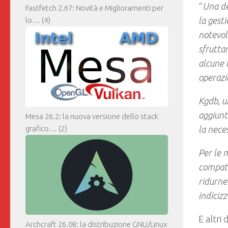
“
Una de
Fastfetch 2.67: Novità e Miglioramenti per
la gesti
lo…
(4)
notevoli
sfrutta
alcune 
operazi
Kgdb, un
aggiunt
Mesa 26.2: la nuova versione dello stack
grafico…
(2)
la nece
Per le 
compatt
ridurne
indicizz
E altri
Archcraft 26.08: la distribuzione GNU/Linux