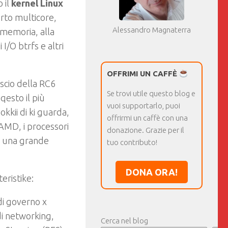
o il
kernel Linux
rto multicore,
Alessandro Magnaterra
a memoria, alla
I/O btrfs e altri
OFFRIMI UN CAFFÈ
ascio della RC6
Se trovi utile questo blog e
qesto il più
vuoi supportarlo, puoi
kii di ki guarda,
offrirmi un caffè con una
 AMD, i processori
donazione. Grazie per il
ro una grande
tuo contributo!
DONA ORA!
eristike:
di governo x
 di networking,
Cerca nel blog