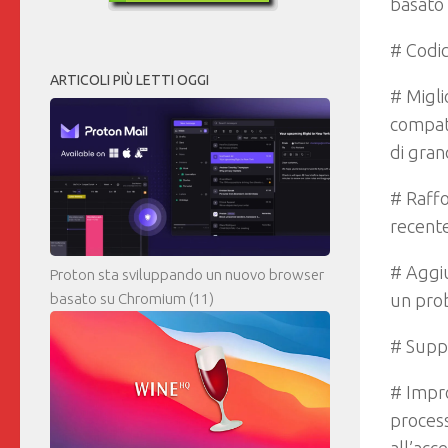
basato 
# Codic
ARTICOLI PIÙ LETTI OGGI
# Migli
compatt
di gran
# Raffo
recente 
# Aggiu
Proton sta sviluppando un nuovo browser
basato su Chromium
(11)
un prob
# Suppo
# Impro
process