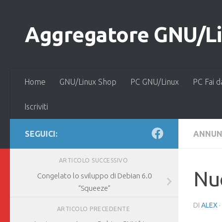
Salta al contenuto
Aggregatore GNU/Lin
Home
GNU/Linux Shop
PC GNU/Linux
PC Fai d
Iscriviti
SEGUICI:
ANNUN
ARTICOLO SUCCESSIVO
Nuo
Congelato lo sviluppo di Debian 6.0
“Squeeze”
DI
ALEX
·
ARTICOLO PRECEDENTE