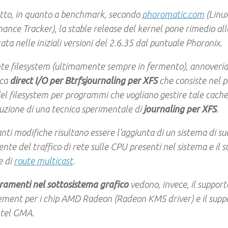
tto, in quanto a benchmark, secondo
phoromatic.com
(Linu
ance Tracker), la stable release del kernel pone rimedio al
ata nelle iniziali versioni del 2.6.35 dal puntuale Phoronix.
nte filesystem (ultimamente sempre in fermento), annoveria
ica
direct I/O per Btrfs
journaling per XFS
che consiste nel p
el filesystem per programmi che vogliano gestire tale cach
duzione di una tecnica sperimentale di
journaling per XFS
.
nti modifiche risultano essere l’aggiunta di un sistema di su
nte del traffico di rete sulle CPU presenti nel sistema e il 
e di
route multicast
.
ramenti nel sottosistema grafico
vedono, invece, il suppor
ent per i chip AMD Radeon (Radeon KMS driver) e il suppo
ntel GMA.