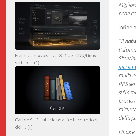
Miglior
pone co
Infine 
“
Il
netw
l’ultim
Frame: il nuovo server X11 per GNU/Linux
Steerin
scritto…
(2)
increm
multi-c
RPS serv
sulla m
processa
misurer
della p
Calibre 9.13: tutte le novità e le correzioni
del…
(1)
Linux è