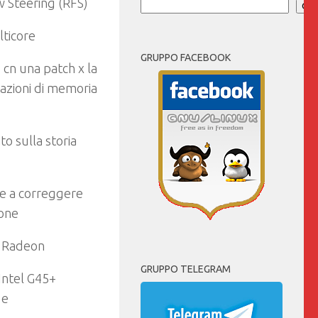
w Steering (RFS)
Cer
lticore
GRUPPO FACEBOOK
cn una patch x la
cazioni di memoria
to sulla storia
tre a correggere
ione
D Radeon
GRUPPO TELEGRAM
Intel G45+
 e