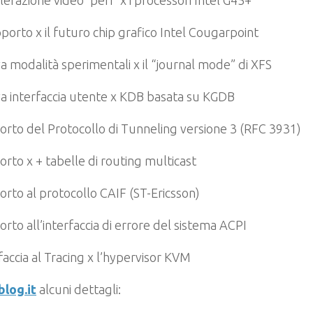
elerazione video ‘perf’ x i processori Intel G45+
pporto x il futuro chip grafico Intel Cougarpoint
 modalità sperimentali x il “journal mode” di XFS
a interfaccia utente x KDB basata su KGDB
rto del Protocollo di Tunneling versione 3 (RFC 3931)
rto x + tabelle di routing multicast
rto al protocollo CAIF (ST-Ericsson)
rto all’interfaccia di errore del sistema ACPI
faccia al Tracing x l’hypervisor KVM
blog.it
alcuni dettagli: