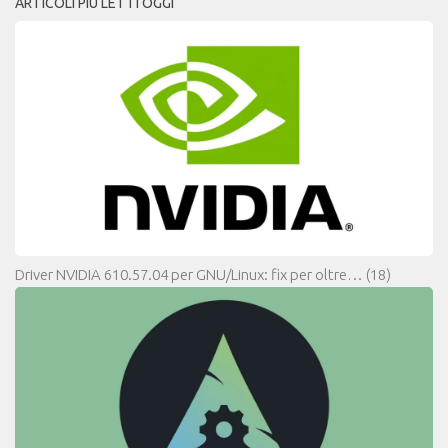
ARTICOLI PIÙ LETTI OGGI
Driver NVIDIA 610.57.04 per GNU/Linux: fix per oltre…
(18)