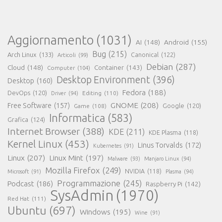
Aggiornamento
(1031)
AI
(148)
Android
(155)
Bug
(215)
Arch Linux
(133)
Canonical
(122)
Articoli
(99)
Debian
(287)
Cloud
(148)
Container
(143)
Computer
(104)
Desktop Environment
(396)
Desktop
(160)
Fedora
(188)
DevOps
(120)
Editing
(110)
Driver
(94)
GNOME
(208)
Free Software
(157)
Google
(120)
Game
(108)
Informatica
(583)
Grafica
(124)
Internet Browser
(388)
KDE
(211)
KDE Plasma
(118)
Kernel Linux
(453)
Linus Torvalds
(172)
Kubernetes
(91)
Linux
(207)
Linux Mint
(197)
Malware
(93)
Manjaro Linux
(94)
Mozilla Firefox
(249)
NVIDIA
(118)
Microsoft
(91)
Plasma
(94)
Programmazione
(245)
Podcast
(186)
Raspberry Pi
(142)
SysAdmin
(1970)
Red Hat
(111)
Ubuntu
(697)
Windows
(195)
Wine
(91)