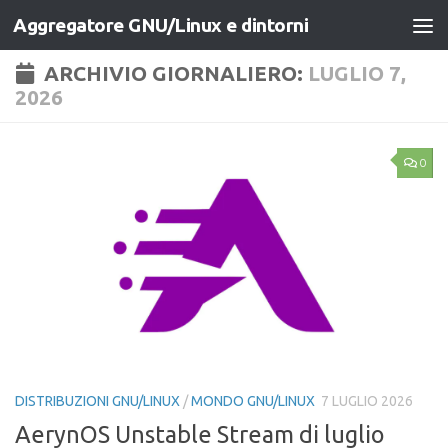
Aggregatore GNU/Linux e dintorni
Salta al contenuto
ARCHIVIO GIORNALIERO:
LUGLIO 7,
2026
0
DISTRIBUZIONI GNU/LINUX
/
MONDO GNU/LINUX
7 LUGLIO 2026
AerynOS Unstable Stream di luglio