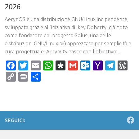
2026
AerynOS è una distribuzione GNU/Linux indipendente,
sviluppata grazie all’iniziativa di Ikey Doherty, già noto
come fondatore del progetto Solus, una delle
distribuzioni GNU/Linux più apprezzate per semplicità e
cura progettuale. AerynOS nasce con l’obiettivo...
Facebook
Twitter
Email
WhatsApp
Diaspora
Gmail
Outlook.c
Yahoo
Tele
Wo
Mail
Copy
Print
Condividi
Link
SEGUICI: