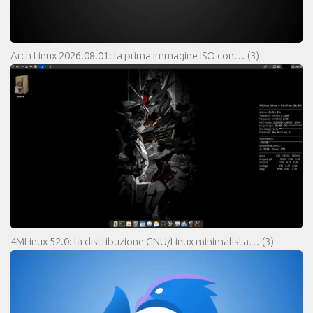
Arch Linux 2026.08.01: la prima immagine ISO con…
(3)
4MLinux 52.0: la distribuzione GNU/Linux minimalista…
(3)