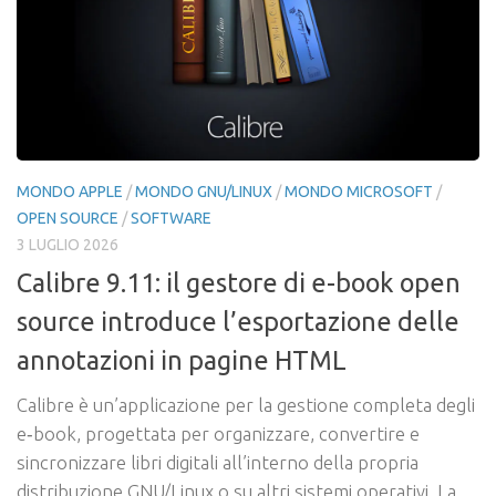
MONDO APPLE
/
MONDO GNU/LINUX
/
MONDO MICROSOFT
/
OPEN SOURCE
/
SOFTWARE
3 LUGLIO 2026
Calibre 9.11: il gestore di e-book open
source introduce l’esportazione delle
annotazioni in pagine HTML
Calibre è un’applicazione per la gestione completa degli
e‑book, progettata per organizzare, convertire e
sincronizzare libri digitali all’interno della propria
distribuzione GNU/Linux o su altri sistemi operativi. La