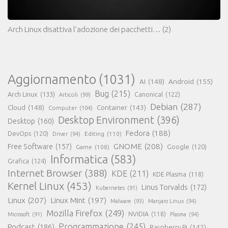
Arch Linux disattiva l’adozione dei pacchetti…
(2)
Aggiornamento
(1031)
AI
(148)
Android
(155)
Bug
(215)
Arch Linux
(133)
Canonical
(122)
Articoli
(99)
Debian
(287)
Cloud
(148)
Container
(143)
Computer
(104)
Desktop Environment
(396)
Desktop
(160)
Fedora
(188)
DevOps
(120)
Editing
(110)
Driver
(94)
GNOME
(208)
Free Software
(157)
Google
(120)
Game
(108)
Informatica
(583)
Grafica
(124)
Internet Browser
(388)
KDE
(211)
KDE Plasma
(118)
Kernel Linux
(453)
Linus Torvalds
(172)
Kubernetes
(91)
Linux
(207)
Linux Mint
(197)
Malware
(93)
Manjaro Linux
(94)
Mozilla Firefox
(249)
NVIDIA
(118)
Microsoft
(91)
Plasma
(94)
Programmazione
(245)
Podcast
(186)
Raspberry Pi
(142)