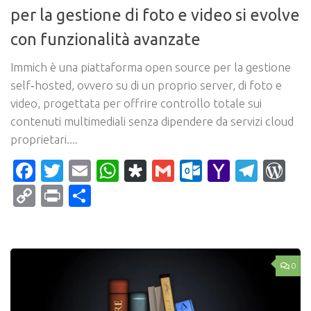
per la gestione di foto e video si evolve
con funzionalità avanzate
Immich è una piattaforma open source per la gestione
self‑hosted, ovvero su di un proprio server, di foto e
video, progettata per offrire controllo totale sui
contenuti multimediali senza dipendere da servizi cloud
proprietari....
Facebook
Twitter
Email
WhatsApp
Diaspora
Gmail
Outlook.c
Yahoo
Tele
Wo
Mail
Copy
Print
Condividi
Link
0