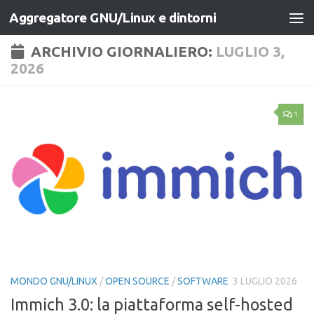
Aggregatore GNU/Linux e dintorni
Salta al contenuto
ARCHIVIO GIORNALIERO:
LUGLIO 3,
2026
1
MONDO GNU/LINUX
/
OPEN SOURCE
/
SOFTWARE
3 LUGLIO 2026
Immich 3.0: la piattaforma self-hosted