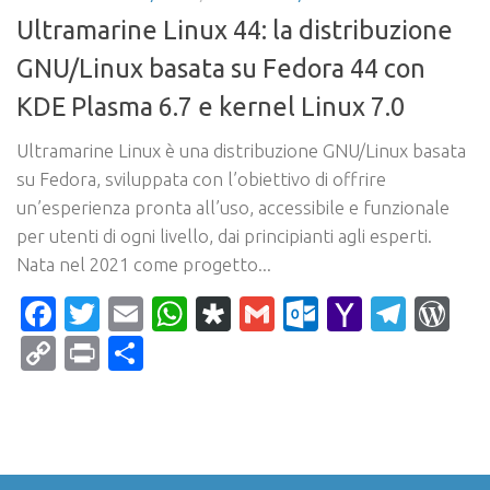
Ultramarine Linux 44: la distribuzione
GNU/Linux basata su Fedora 44 con
KDE Plasma 6.7 e kernel Linux 7.0
Ultramarine Linux è una distribuzione GNU/Linux basata
su Fedora, sviluppata con l’obiettivo di offrire
un’esperienza pronta all’uso, accessibile e funzionale
per utenti di ogni livello, dai principianti agli esperti.
Nata nel 2021 come progetto...
Facebook
Twitter
Email
WhatsApp
Diaspora
Gmail
Outlook.c
Yahoo
Tele
Wo
Mail
Copy
Print
Condividi
Link