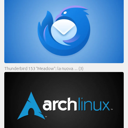
Thunderbird 153 “Meadow”: la nuova…
(3)