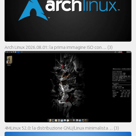
Arch Linux 2026.08.01: la prima immagine ISO con…
(3)
4MLinux 52.0: la distribuzione GNU/Linux minimalista…
(3)