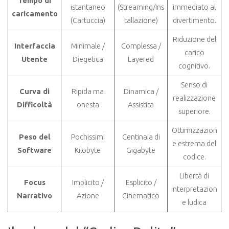
Tempo di
istantaneo
(Streaming/Ins
immediato al
caricamento
(Cartuccia)
tallazione)
divertimento.
Riduzione del
Interfaccia
Minimale /
Complessa /
carico
Utente
Diegetica
Layered
cognitivo.
Senso di
Curva di
Ripida ma
Dinamica /
realizzazione
Difficoltà
onesta
Assistita
superiore.
Ottimizzazion
Peso del
Pochissimi
Centinaia di
e estrema del
Software
Kilobyte
Gigabyte
codice.
Libertà di
Focus
Implicito /
Esplicito /
interpretazion
Narrativo
Azione
Cinematico
e ludica