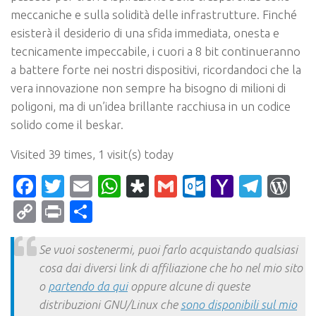
meccaniche e sulla solidità delle infrastrutture. Finché
esisterà il desiderio di una sfida immediata, onesta e
tecnicamente impeccabile, i cuori a 8 bit continueranno
a battere forte nei nostri dispositivi, ricordandoci che la
vera innovazione non sempre ha bisogno di milioni di
poligoni, ma di un’idea brillante racchiusa in un codice
solido come il beskar.
Visited 39 times, 1 visit(s) today
Facebook
Twitter
Email
WhatsApp
Diaspora
Gmail
Outlook.c
Yahoo
Tele
Wo
Mail
Copy
Print
Condividi
Link
Se vuoi sostenermi, puoi farlo acquistando qualsiasi
cosa dai diversi link di affiliazione che ho nel mio sito
o
partendo da qui
oppure alcune di queste
distribuzioni GNU/Linux che
sono disponibili sul mio