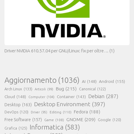
Driver NVIDIA 610.57.04 per GNU/Linux: fix per oltre…
(1)
Aggiornamento
(1036)
AI
(148)
Android
(155)
Bug
(215)
Arch Linux
(133)
Canonical
(122)
Articoli
(99)
Debian
(287)
Cloud
(148)
Container
(143)
Computer
(104)
Desktop Environment
(397)
Desktop
(163)
Fedora
(188)
DevOps
(120)
Editing
(110)
Driver
(95)
GNOME
(209)
Free Software
(157)
Game
(108)
Google
(120)
Informatica
(583)
Grafica
(125)