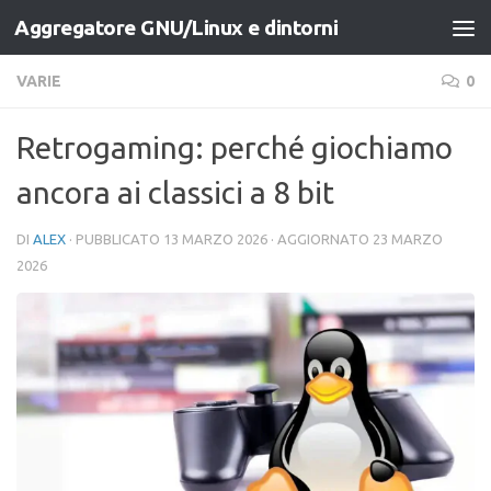
Aggregatore GNU/Linux e dintorni
Salta al contenuto
VARIE
0
Retrogaming: perché giochiamo
ancora ai classici a 8 bit
DI
ALEX
· PUBBLICATO
13 MARZO 2026
· AGGIORNATO
23 MARZO
2026