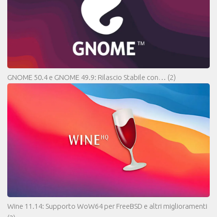
GNOME 50.4 e GNOME 49.9: Rilascio Stabile con…
(2)
Wine 11.14: Supporto WoW64 per FreeBSD e altri miglioramenti