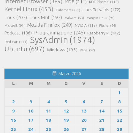
Internet Browser
(389)
KDE
(211)
KDE Plasma
(118)
Kernel Linux
(453)
Linus Torvalds
(172)
Kubernetes
(91)
Linux
(207)
Linux Mint
(197)
Malware
(93)
Manjaro Linux
(94)
Mozilla Firefox
(249)
NVIDIA
(118)
Microsoft
(91)
Plasma
(94)
Programmazione
(245)
Podcast
(186)
Raspberry Pi
(142)
SysAdmin
(1974)
Red Hat
(111)
Ubuntu
(697)
Windows
(195)
Wine
(92)
Marzo 2026
L
M
M
G
V
S
D
1
2
3
4
5
6
7
8
9
10
11
12
13
14
15
16
17
18
19
20
21
22
23
24
25
26
27
28
29