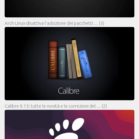
Arch Linux disattiva l’adozione dei pacchetti…
(3)
Calibre 9.13: tutte le novità e le correzioni del…
(2)