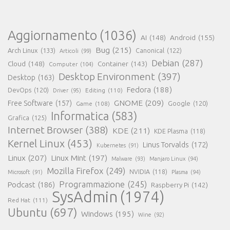
Aggiornamento
(1036)
AI
(148)
Android
(155)
Bug
(215)
Arch Linux
(133)
Canonical
(122)
Articoli
(99)
Debian
(287)
Cloud
(148)
Container
(143)
Computer
(104)
Desktop Environment
(397)
Desktop
(163)
Fedora
(188)
DevOps
(120)
Editing
(110)
Driver
(95)
GNOME
(209)
Free Software
(157)
Game
(108)
Google
(120)
Informatica
(583)
Grafica
(125)
Internet Browser
(388)
KDE
(211)
KDE Plasma
(118)
Kernel Linux
(453)
Linus Torvalds
(172)
Kubernetes
(91)
Linux
(207)
Linux Mint
(197)
Malware
(93)
Manjaro Linux
(94)
Mozilla Firefox
(249)
NVIDIA
(118)
Microsoft
(91)
Plasma
(94)
Programmazione
(245)
Podcast
(186)
Raspberry Pi
(142)
SysAdmin
(1974)
Red Hat
(111)
Ubuntu
(697)
Windows
(195)
Wine
(92)