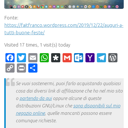
Fonte:
https://faitfranco.wordpress.com/2019/12/22/auguri-a-
tutti-buone-feste/
Visited 17 times, 1 visit(s) today
Facebook
Twitter
Email
WhatsApp
Diaspora
Gmail
Outlook.c
Yahoo
Tele
Wo
Mail
Copy
Print
Condividi
Link
Se vuoi sostenermi, puoi farlo acquistando qualsiasi
cosa dai diversi link di affiliazione che ho nel mio sito
o
partendo da qui
oppure alcune di queste
distribuzioni GNU/Linux che
sono disponibili sul mio
negozio online
, quelle mancanti possono essere
comunque richieste.