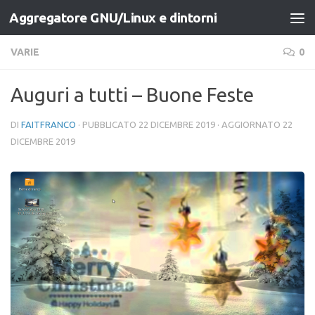
Aggregatore GNU/Linux e dintorni
Salta al contenuto
VARIE
0
Auguri a tutti – Buone Feste
DI
FAITFRANCO
· PUBBLICATO
22 DICEMBRE 2019
· AGGIORNATO
22
DICEMBRE 2019