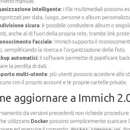
erventi manuali.
anizzazione intelligente
: i file multimediali possono e
egorizzati per data, luogo, persone o album personalizza
divisione sicura
: è possibile condividere album o singoli 
nti, anche al di fuori della propria rete, tramite link protet
onoscimento facciale
: Immich supporta il riconoscimen
ti, semplificando la ricerca e l’organizzazione delle foto.
kup automatici
: il software permette di pianificare bac
tare la perdita di dati.
porto multi-utente
: più utenti possono accedere allo s
scuno con il proprio account e le proprie cartelle private.
e aggiornare a Immich 2.
rnamento da versioni precedenti non richiede procedure 
che utilizzano
Docker
possono semplicemente scaricare l
ftware ed eseguire il comando:
. N
docker compose up