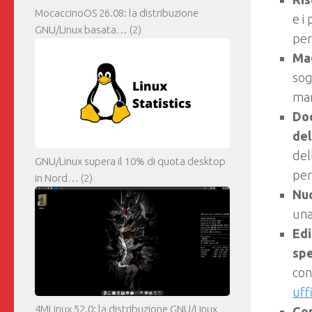
MocaccinoOS 26.08: la distribuzione
e i
GNU/Linux basata…
(2)
per
Mag
sog
man
Do
del
del
GNU/Linux supera il 10% di quota desktop
per
in Nord…
(2)
Nu
una
Edi
spe
con
uff
4MLinux 52.0: la distribuzione GNU/Linux
Cor