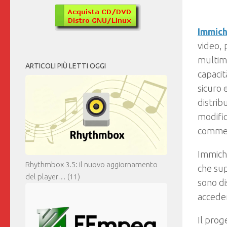
Immic
video, 
multim
ARTICOLI PIÙ LETTI OGGI
capacit
sicuro 
distrib
modific
commerc
Immich
Rhythmbox 3.5: il nuovo aggiornamento
che su
del player…
(11)
sono di
acceder
Il prog