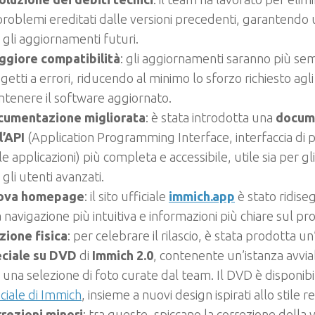
 problemi ereditati dalle versioni precedenti, garantendo 
 gli aggiornamenti futuri.
giore compatibilità
: gli aggiornamenti saranno più se
getti a errori, riducendo al minimo lo sforzo richiesto agli
tenere il software aggiornato.
cumentazione migliorata
: è stata introdotta una
docum
l’API
(Application Programming Interface, interfaccia d
le applicazioni) più completa e accessibile, utile sia per gl
 gli utenti avanzati.
ova homepage
: il sito ufficiale
immich.app
è stato ridise
 navigazione più intuitiva e informazioni più chiare sul pr
zione fisica
: per celebrare il rilascio, è stata prodotta un
ciale su DVD
di
Immich 2.0
, contenente un’istanza avvia
 una selezione di foto curate dal team. Il DVD è disponibi
iciale di Immich
, insieme a nuovi design ispirati allo stile re
rezioni minori
: tra queste, spiccano la correzione della 