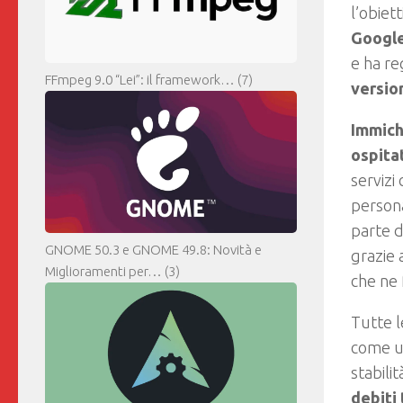
l’obiet
Google
e ha re
FFmpeg 9.0 “Lei”: il framework…
(7)
versio
Immic
ospita
servizi
personal
parte d
GNOME 50.3 e GNOME 49.8: Novità e
grazie 
Miglioramenti per…
(3)
che ne 
Tutte l
come un
stabili
debiti 