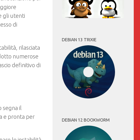
aggiore
 gli utenti
cesso di
DEBIAN 13 TRIXIE
bilità, rilasciata
rodotto numerose
scio definitivo di
o segna il
a e pronta per
DEBIAN 12 BOOKWORM
nare le instabilità