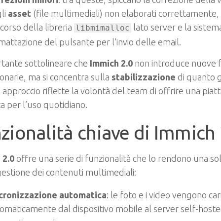
li
asset
(file multimediali) non elaborati correttamente, il
corso della libreria
lato server e la sistem
libmimalloc
mattazione del pulsante per l’invio delle email.
tante sottolineare che
Immich 2.0
non introduce nuove f
ionarie, ma si concentra sulla
stabilizzazione
di quanto g
approccio riflette la volontà del team di offrire una piat
a per l’uso quotidiano.
zionalità chiave di Immich 
 2.0
offre una serie di funzionalità che lo rendono una s
gestione dei contenuti multimediali:
cronizzazione automatica
: le foto e i video vengono cari
omaticamente dal dispositivo mobile al server self-host