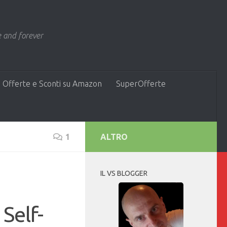
 and forever
 Offerte e Sconti su Amazon
SuperOfferte
1
ALTRO
IL VS BLOGGER
Self-