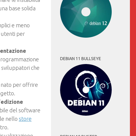
una base solida
mplici e meno
 utenti per
entazione
DEBIAN 11 BULLSEYE
i programmazione
i sviluppatori che
gnato per offrire
ogetto.
’
edizione
bile del software
le nello
store
tro.
visualizzazione