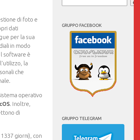
Cer
stione di foto e
GRUPPO FACEBOOK
pri dati
ngue per la sua
diali in modo
Il software è
utilizzo, la
sonali che
nale.
i sistema operativo
cOS
. Inoltre,
ttono di
GRUPPO TELEGRAM
 1337 giorni), con