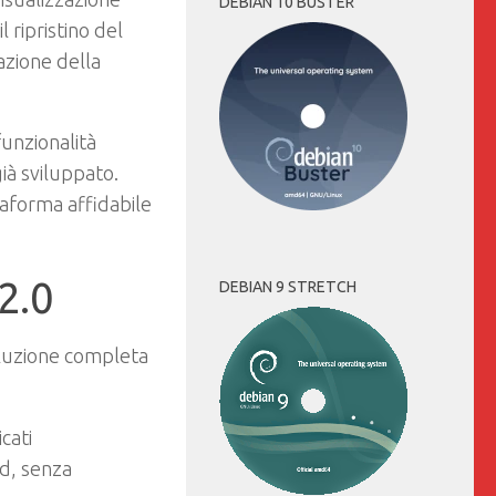
DEBIAN 10 BUSTER
 ripristino del
azione della
unzionalità
ià sviluppato.
taforma affidabile
2.0
DEBIAN 9 STRETCH
oluzione completa
cati
ed, senza