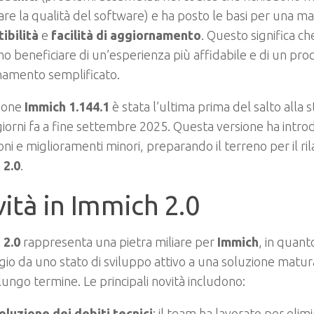
are la qualità del software) e ha posto le basi per una m
ibilità
e
facilità di aggiornamento
. Questo significa che
o beneficiare di un’esperienza più affidabile e di un pro
namento semplificato.
sione
Immich
1.144.1
è stata l’ultima prima del salto alla sta
giorni fa a fine settembre 2025. Questa versione ha int
oni e miglioramenti minori, preparando il terreno per il rila
 2.0
.
ità in Immich 2.0
 2.0
rappresenta una pietra miliare per
Immich
, in quant
io da uno stato di sviluppo attivo a una soluzione matur
 lungo termine. Le principali novità includono:
oluzione dei debiti tecnici
: il team ha lavorato per elimi