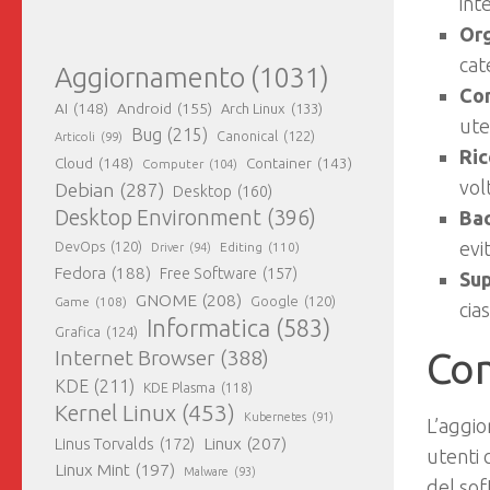
int
Org
cat
Aggiornamento
(1031)
Con
AI
(148)
Android
(155)
Arch Linux
(133)
ute
Bug
(215)
Canonical
(122)
Articoli
(99)
Ric
Cloud
(148)
Container
(143)
Computer
(104)
vol
Debian
(287)
Desktop
(160)
Desktop Environment
(396)
Bac
evi
DevOps
(120)
Editing
(110)
Driver
(94)
Fedora
(188)
Free Software
(157)
Sup
GNOME
(208)
Google
(120)
Game
(108)
cia
Informatica
(583)
Grafica
(124)
Com
Internet Browser
(388)
KDE
(211)
KDE Plasma
(118)
Kernel Linux
(453)
Kubernetes
(91)
L’aggio
Linux
(207)
Linus Torvalds
(172)
utenti 
Linux Mint
(197)
Malware
(93)
del so