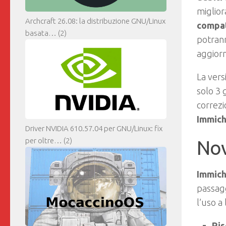
miglior
Archcraft 26.08: la distribuzione GNU/Linux
compat
basata…
(2)
potrann
aggior
La ver
solo 3 
correzi
Immich
Driver NVIDIA 610.57.04 per GNU/Linux: fix
per oltre…
(2)
Nov
Immich
passagg
l’uso a
Ris