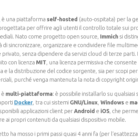
h
è una piattaforma
self-hosted
(auto-ospitata) per la ge
progettata per offrire agli utenti il controllo totale sui pro
ediali. Nato come progetto open source,
Immich
si disti
à di sincronizzare, organizzare e condividere file multime
e privato, senza dipendere da servizi cloud di terze parti. 
uito con licenza
MIT
, una licenza permissiva che consente l’
a e la distribuzione del codice sorgente, sia per scopi per
iali, purché venga mantenuta la nota di copyright origi
 è
multi-piattaforma
: è possibile installarlo su qualsias
pporti
Docker
, tra cui sistemi
GNU/Linux
,
Windows
e
ma
sponibili applicazioni client per
Android
e
iOS
, che perme
e ai propri contenuti da qualsiasi dispositivo mobile.
etto ha mosso i primi passi quasi 4 anni fa (per l’esattezza