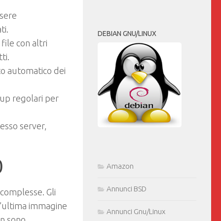
ssere
ti.
DEBIAN GNU/LINUX
file con altri
ti.
to automatico dei
kup regolari per
tesso server,
0
Amazon
Annunci BSD
complesse. Gli
’ultima immagine
Annunci Gnu/Linux
on sono