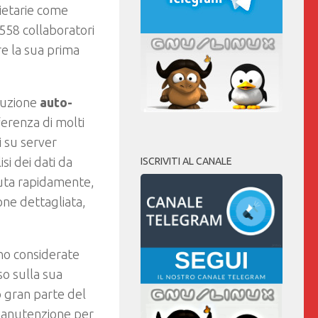
rietarie come
.558 collaboratori
re la sua prima
oluzione
auto-
fferenza di molti
i su server
isi dei dati da
ISCRIVITI AL CANALE
iuta rapidamente,
one dettagliata,
o considerate
so sulla sua
to gran parte del
manutenzione per