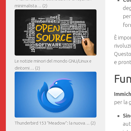
minimalista…
(2)
deg
per
for
È impor
rivoluz
Questo 
Le notizie minori del mondo GNU/Linux e
e pront
dintorni…
(2)
Fun
Immich
per la 
Sin
Thunderbird 153 “Meadow”: la nuova…
(2)
aut