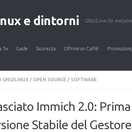
ux e dintorni
GNU/Linux for everyone
a Te
Guide
Sicurezza
Offrimi un Caffè!
Promozioni,
 GNU/LINUX
/
OPEN SOURCE
/
SOFTWARE
asciato Immich 2.0: Prima
sione Stabile del Gestore 