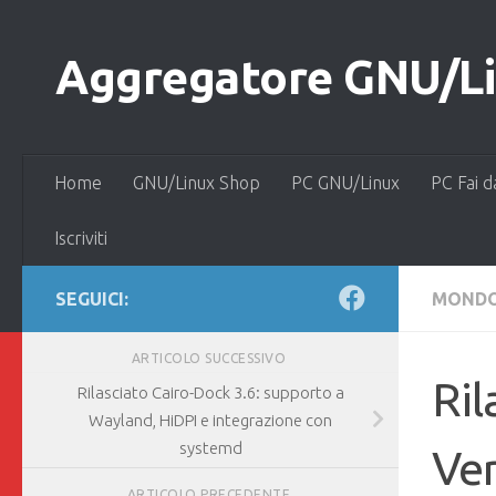
Salta al contenuto
Aggregatore GNU/Lin
Home
GNU/Linux Shop
PC GNU/Linux
PC Fai d
Iscriviti
SEGUICI:
MONDO
ARTICOLO SUCCESSIVO
Ril
Rilasciato Cairo-Dock 3.6: supporto a
Wayland, HiDPI e integrazione con
systemd
Ver
ARTICOLO PRECEDENTE