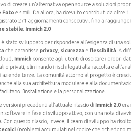
tivo di creare un’alternativa open source a soluzioni prop
 Foto
e simili. Da allora, ha ricevuto contributi da oltre 1
gistrato 271 aggiornamenti consecutivi, fino a raggiunge
ne stabile
:
Immich 2.0
h
è stato sviluppato per rispondere all’esigenza di una s
ta
che garantisse
privacy
,
sicurezza
e
flessibilità
. A di
 cloud,
Immich
consente agli utenti di ospitare i propri dat
i o privati, eliminando i rischi legati alla raccolta e all’anal
i aziende terze. La comunità attorno al progetto è cresc
anche alla sua architettura modulare e alla documentazi
facilitano l’installazione e la personalizzazione.
e versioni precedenti all’attuale rilascio di
Immich 2.0
eran
 software in fase di sviluppo attivo, con una nota di avvi
tà. Con questo rilascio, invece, il team di sviluppo ha risol
tecnici
(problemi accumulati nel codice che richiedono 