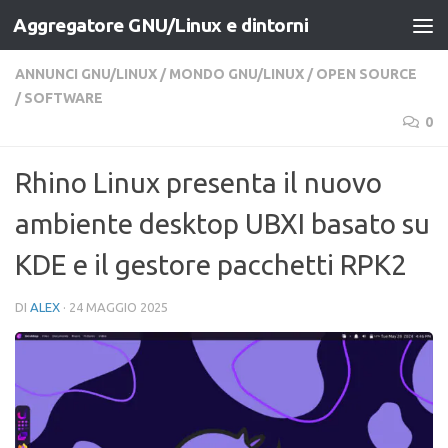
Aggregatore GNU/Linux e dintorni
Salta al contenuto
ANNUNCI GNU/LINUX
/
MONDO GNU/LINUX
/
OPEN SOURCE
/
SOFTWARE
0
Rhino Linux presenta il nuovo
ambiente desktop UBXI basato su
KDE e il gestore pacchetti RPK2
DI
ALEX
·
24 MAGGIO 2025