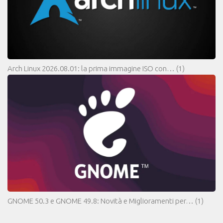
Arch Linux 2026.08.01: la prima immagine ISO con…
(1)
GNOME 50.3 e GNOME 49.8: Novità e Miglioramenti per…
(1)