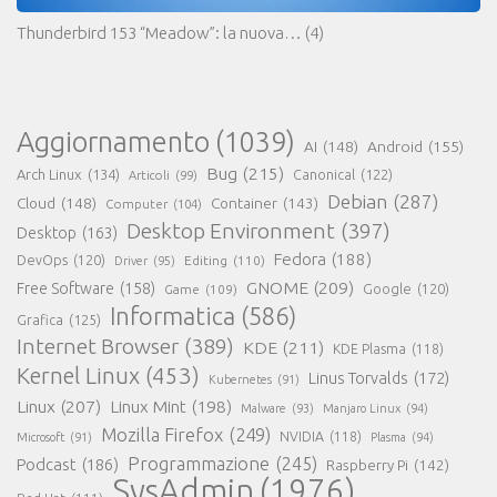
Thunderbird 153 “Meadow”: la nuova…
(4)
Aggiornamento
(1039)
AI
(148)
Android
(155)
Bug
(215)
Arch Linux
(134)
Canonical
(122)
Articoli
(99)
Debian
(287)
Cloud
(148)
Container
(143)
Computer
(104)
Desktop Environment
(397)
Desktop
(163)
Fedora
(188)
DevOps
(120)
Editing
(110)
Driver
(95)
GNOME
(209)
Free Software
(158)
Game
(109)
Google
(120)
Informatica
(586)
Grafica
(125)
Internet Browser
(389)
KDE
(211)
KDE Plasma
(118)
Kernel Linux
(453)
Linus Torvalds
(172)
Kubernetes
(91)
Linux
(207)
Linux Mint
(198)
Malware
(93)
Manjaro Linux
(94)
Mozilla Firefox
(249)
NVIDIA
(118)
Microsoft
(91)
Plasma
(94)
Programmazione
(245)
Podcast
(186)
Raspberry Pi
(142)
SysAdmin
(1976)