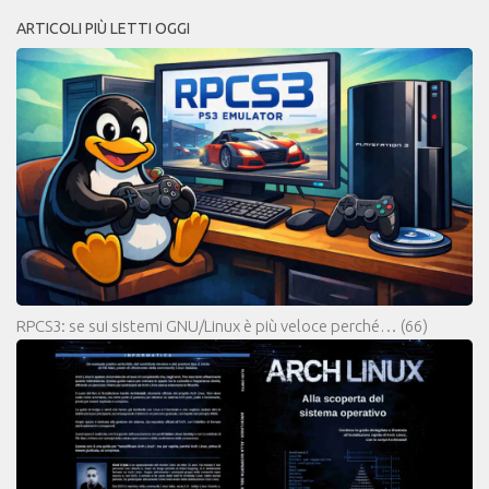
ARTICOLI PIÙ LETTI OGGI
RPCS3: se sui sistemi GNU/Linux è più veloce perché…
(66)