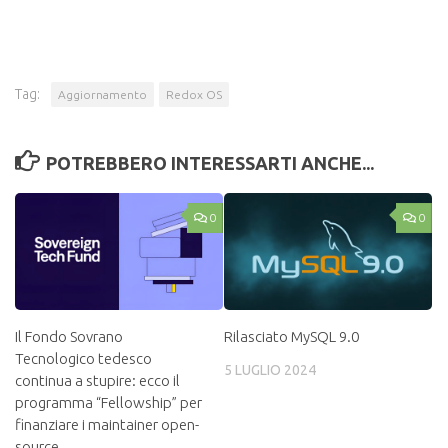
Tag:
Aggiornamento
Redox OS
POTREBBERO INTERESSARTI ANCHE...
0
0
Il Fondo Sovrano
Rilasciato MySQL 9.0
Tecnologico tedesco
5 LUGLIO 2024
continua a stupire: ecco il
programma “Fellowship” per
finanziare i maintainer open-
source