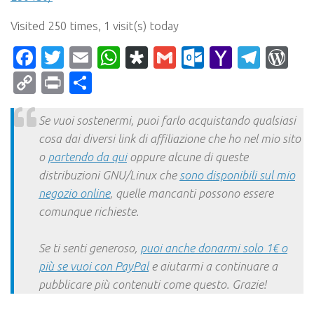
Visited 250 times, 1 visit(s) today
Facebook
Twitter
Email
WhatsApp
Diaspora
Gmail
Outlook.c
Yahoo
Tele
Wo
Mail
Copy
Print
Condividi
Link
Se vuoi sostenermi, puoi farlo acquistando qualsiasi
cosa dai diversi link di affiliazione che ho nel mio sito
o
partendo da qui
oppure alcune di queste
distribuzioni GNU/Linux che
sono disponibili sul mio
negozio online
, quelle mancanti possono essere
comunque richieste.
Se ti senti generoso,
puoi anche donarmi solo 1€ o
più se vuoi con PayPal
e aiutarmi a continuare a
pubblicare più contenuti come questo. Grazie!