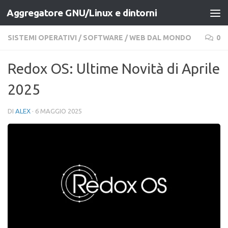
Aggregatore GNU/Linux e dintorni
Salta al contenuto
SISTEMI OPERATIVI
/
SOFTWARE
/
WEB DAL MONDO
0
Redox OS: Ultime Novità di Aprile
2025
DI
ALEX
·
6 MAGGIO 2025