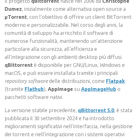
Il progetto
qBittorrent
nasce nel 2006 da
Christophe
Dumez
, inizialmente come alternativa open source a
μTorrent
, con l’obiettivo di offrire un client BitTorrent
moderno e personalizzabile. Nel corso degli anni, la
comunità di sviluppo ha arricchito il software di
numerose funzionalità, mantenendo un’attenzione
particolare alla sicurezza, all’efficienza e
all’integrazione con gli ambienti desktop più diffusi.
qBittorrent
è disponibile per GNU/Linux, Windows e
macOS, e può essere installata tramite i principali
repository software
delle distribuzioni, come
Flatpak
(tramite
Flathub
),
AppImage
su
AppImageHub
o
pacchetti software nativi.
La versione stabile precedente,
qBittorrent 5.0
, è stata
pubblicata il 30 settembre 2024 e ha introdotto
miglioramenti significativi nell’interfaccia, nella gestione
dei torrent e nell’integrazione con i sistemi operativi