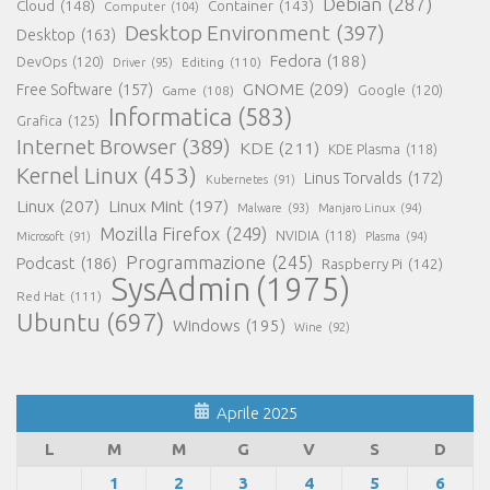
Debian
(287)
Cloud
(148)
Container
(143)
Computer
(104)
Desktop Environment
(397)
Desktop
(163)
Fedora
(188)
DevOps
(120)
Editing
(110)
Driver
(95)
GNOME
(209)
Free Software
(157)
Game
(108)
Google
(120)
Informatica
(583)
Grafica
(125)
Internet Browser
(389)
KDE
(211)
KDE Plasma
(118)
Kernel Linux
(453)
Linus Torvalds
(172)
Kubernetes
(91)
Linux
(207)
Linux Mint
(197)
Malware
(93)
Manjaro Linux
(94)
Mozilla Firefox
(249)
NVIDIA
(118)
Microsoft
(91)
Plasma
(94)
Programmazione
(245)
Podcast
(186)
Raspberry Pi
(142)
SysAdmin
(1975)
Red Hat
(111)
Ubuntu
(697)
Windows
(195)
Wine
(92)
Aprile 2025
L
M
M
G
V
S
D
1
2
3
4
5
6