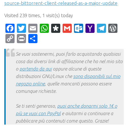
source-bittorrent-client-released-as-a-major-update
Visited 239 times, 1 visit(s) today
Facebook
Twitter
Email
WhatsApp
Diaspora
Gmail
Outlook.c
Yahoo
Tele
Wo
Mail
Copy
Print
Condividi
Link
Se vuoi sostenermi, puoi farlo acquistando qualsiasi
cosa dai diversi link di affiliazione che ho nel mio sito
o
partendo da qui
oppure alcune di queste
distribuzioni GNU/Linux che
sono disponibili sul mio
negozio online
, quelle mancanti possono essere
comunque richieste.
Se ti senti generoso,
puoi anche donarmi solo 1€ o
più se vuoi con PayPal
e aiutarmi a continuare a
pubblicare più contenuti come questo. Grazie!