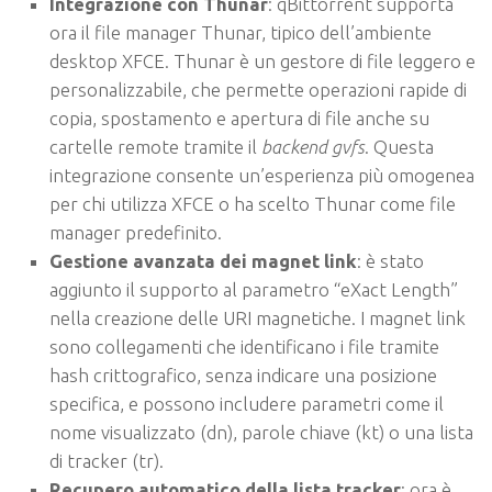
Integrazione con Thunar
: qBittorrent supporta
ora il file manager Thunar, tipico dell’ambiente
desktop XFCE. Thunar è un gestore di file leggero e
personalizzabile, che permette operazioni rapide di
copia, spostamento e apertura di file anche su
cartelle remote tramite il
backend gvfs
. Questa
integrazione consente un’esperienza più omogenea
per chi utilizza XFCE o ha scelto Thunar come file
manager predefinito.
Gestione avanzata dei magnet link
: è stato
aggiunto il supporto al parametro “eXact Length”
nella creazione delle URI magnetiche. I magnet link
sono collegamenti che identificano i file tramite
hash crittografico, senza indicare una posizione
specifica, e possono includere parametri come il
nome visualizzato (dn), parole chiave (kt) o una lista
di tracker (tr).
Recupero automatico della lista tracker
: ora è