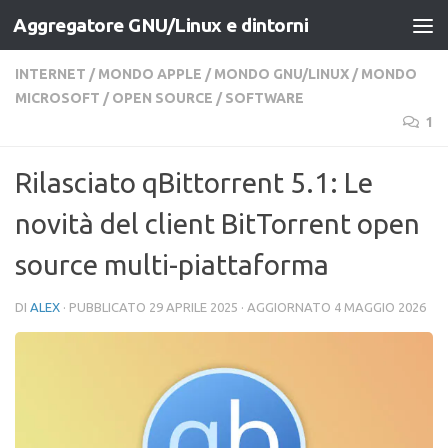
Aggregatore GNU/Linux e dintorni
Salta al contenuto
INTERNET
/
MONDO APPLE
/
MONDO GNU/LINUX
/
MONDO
MICROSOFT
/
OPEN SOURCE
/
SOFTWARE
1
Rilasciato qBittorrent 5.1: Le
novità del client BitTorrent open
source multi-piattaforma
DI
ALEX
· PUBBLICATO
29 APRILE 2025
· AGGIORNATO
4 MAGGIO 2026