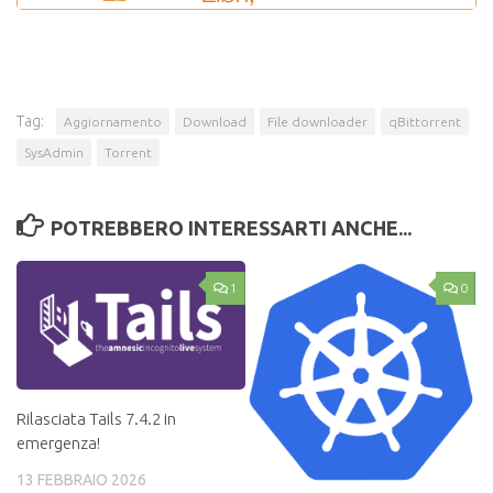
Tag:
Aggiornamento
Download
File downloader
qBittorrent
SysAdmin
Torrent
POTREBBERO INTERESSARTI ANCHE...
1
0
Rilasciata Tails 7.4.2 in
emergenza!
13 FEBBRAIO 2026