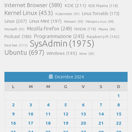
Internet Browser
(389)
KDE
(211)
KDE Plasma
(118)
Kernel Linux
(453)
Linus Torvalds
(172)
Kubernetes
(91)
Linux
(207)
Linux Mint
(197)
Malware
(93)
Manjaro Linux
(94)
Mozilla Firefox
(249)
NVIDIA
(118)
Microsoft
(91)
Plasma
(94)
Programmazione
(245)
Podcast
(186)
Raspberry Pi
(142)
SysAdmin
(1975)
Red Hat
(111)
Ubuntu
(697)
Windows
(195)
Wine
(92)
Dicembre 2024
L
M
M
G
V
S
D
1
2
3
4
5
6
7
8
9
10
11
12
13
14
15
16
17
18
19
20
21
22