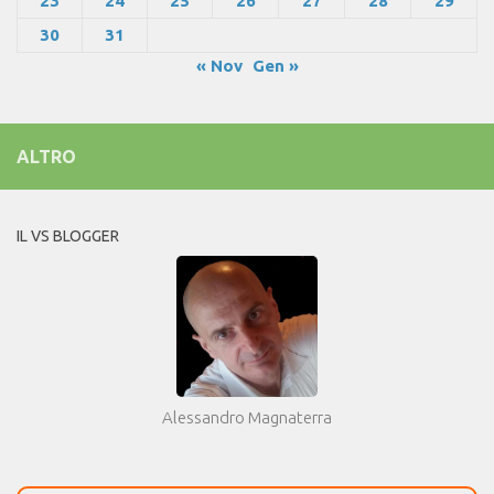
23
24
25
26
27
28
29
30
31
« Nov
Gen »
ALTRO
IL VS BLOGGER
Alessandro Magnaterra