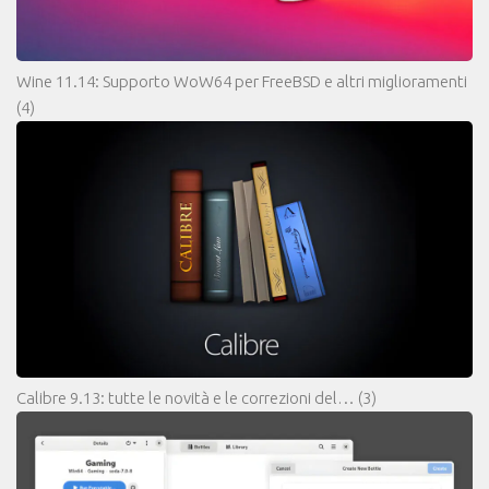
Wine 11.14: Supporto WoW64 per FreeBSD e altri miglioramenti
(4)
Calibre 9.13: tutte le novità e le correzioni del…
(3)