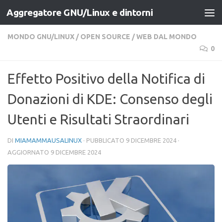
Aggregatore GNU/Linux e dintorni
Salta al contenuto
MONDO GNU/LINUX
/
OPEN SOURCE
/
WEB DAL MONDO
0
Effetto Positivo della Notifica di
Donazioni di KDE: Consenso degli
Utenti e Risultati Straordinari
DI
MIAMAMMAUSALINUX
· PUBBLICATO
9 DICEMBRE 2024
·
AGGIORNATO
9 DICEMBRE 2024