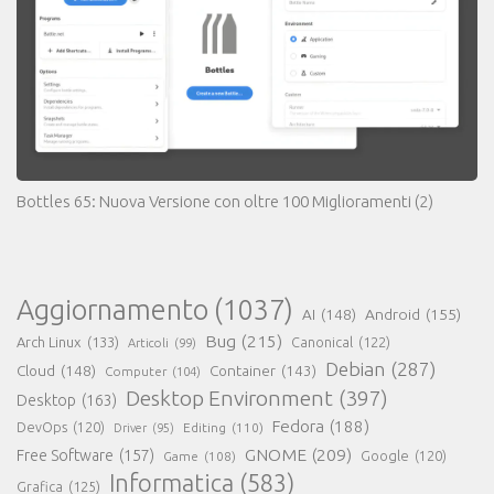
Bottles 65: Nuova Versione con oltre 100 Miglioramenti
(2)
Aggiornamento
(1037)
AI
(148)
Android
(155)
Bug
(215)
Arch Linux
(133)
Canonical
(122)
Articoli
(99)
Debian
(287)
Cloud
(148)
Container
(143)
Computer
(104)
Desktop Environment
(397)
Desktop
(163)
Fedora
(188)
DevOps
(120)
Editing
(110)
Driver
(95)
GNOME
(209)
Free Software
(157)
Game
(108)
Google
(120)
Informatica
(583)
Grafica
(125)