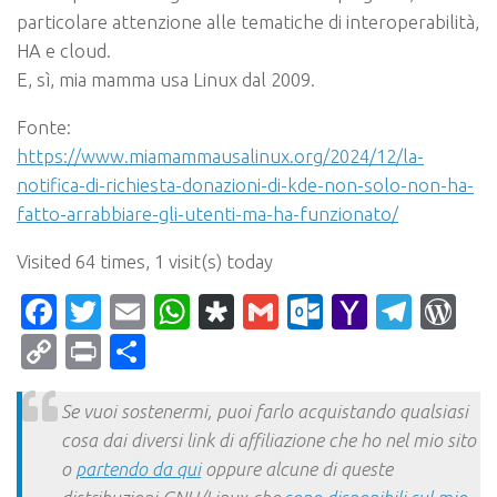
particolare attenzione alle tematiche di interoperabilità,
HA e cloud.
E, sì, mia mamma usa Linux dal 2009.
Fonte:
https://www.miamammausalinux.org/2024/12/la-
notifica-di-richiesta-donazioni-di-kde-non-solo-non-ha-
fatto-arrabbiare-gli-utenti-ma-ha-funzionato/
Visited 64 times, 1 visit(s) today
Facebook
Twitter
Email
WhatsApp
Diaspora
Gmail
Outlook.c
Yahoo
Tele
Wo
Mail
Copy
Print
Condividi
Link
Se vuoi sostenermi, puoi farlo acquistando qualsiasi
cosa dai diversi link di affiliazione che ho nel mio sito
o
partendo da qui
oppure alcune di queste