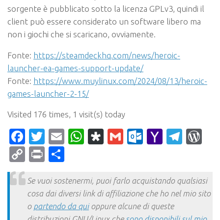
sorgente è pubblicato sotto la licenza GPLv3, quindi il
client può essere considerato un software libero ma
non i giochi che si scaricano, ovviamente.
Fonte:
https://steamdeckhq.com/news/heroic-
launcher-ea-games-support-update/
Fonte:
https://www.muylinux.com/2024/08/13/heroic-
games-launcher-2-15/
Visited 176 times, 1 visit(s) today
Facebook
Twitter
Email
WhatsApp
Diaspora
Gmail
Outlook.c
Yahoo
Tele
Wo
Mail
Copy
Print
Condividi
Link
Se vuoi sostenermi, puoi farlo acquistando qualsiasi
cosa dai diversi link di affiliazione che ho nel mio sito
o
partendo da qui
oppure alcune di queste
distribuzioni GNU/Linux che
sono disponibili sul mio