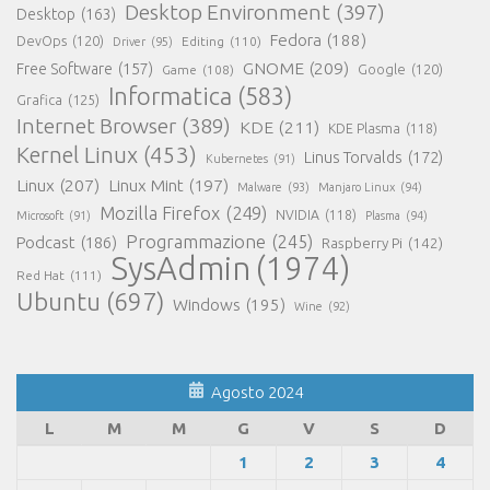
Desktop Environment
(397)
Desktop
(163)
Fedora
(188)
DevOps
(120)
Editing
(110)
Driver
(95)
GNOME
(209)
Free Software
(157)
Game
(108)
Google
(120)
Informatica
(583)
Grafica
(125)
Internet Browser
(389)
KDE
(211)
KDE Plasma
(118)
Kernel Linux
(453)
Linus Torvalds
(172)
Kubernetes
(91)
Linux
(207)
Linux Mint
(197)
Malware
(93)
Manjaro Linux
(94)
Mozilla Firefox
(249)
NVIDIA
(118)
Microsoft
(91)
Plasma
(94)
Programmazione
(245)
Podcast
(186)
Raspberry Pi
(142)
SysAdmin
(1974)
Red Hat
(111)
Ubuntu
(697)
Windows
(195)
Wine
(92)
Agosto 2024
L
M
M
G
V
S
D
1
2
3
4