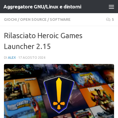
Aggregatore GNU/Linux e dintorni
Salta al contenuto
GIOCHI
/
OPEN SOURCE
/
SOFTWARE
5
Rilasciato Heroic Games
Launcher 2.15
DI
ALEX
·
17 AGOSTO 2024