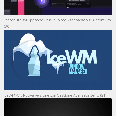
Proton sta sviluppando un nuovo browser basato su Chromium
(30)
IceWM 4.1: Nuova Versione con Gestione Avanzata del…
(21)