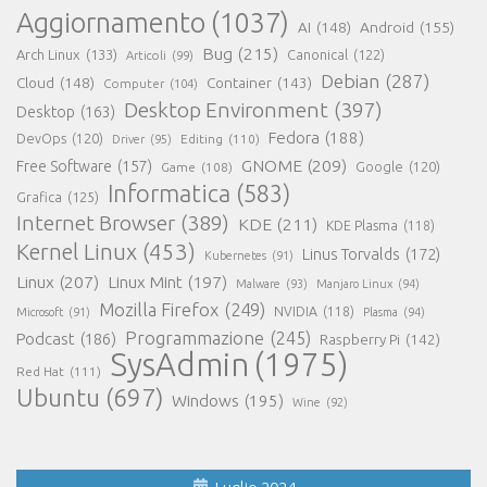
Aggiornamento
(1037)
AI
(148)
Android
(155)
Bug
(215)
Arch Linux
(133)
Canonical
(122)
Articoli
(99)
Debian
(287)
Cloud
(148)
Container
(143)
Computer
(104)
Desktop Environment
(397)
Desktop
(163)
Fedora
(188)
DevOps
(120)
Editing
(110)
Driver
(95)
GNOME
(209)
Free Software
(157)
Game
(108)
Google
(120)
Informatica
(583)
Grafica
(125)
Internet Browser
(389)
KDE
(211)
KDE Plasma
(118)
Kernel Linux
(453)
Linus Torvalds
(172)
Kubernetes
(91)
Linux
(207)
Linux Mint
(197)
Malware
(93)
Manjaro Linux
(94)
Mozilla Firefox
(249)
NVIDIA
(118)
Microsoft
(91)
Plasma
(94)
Programmazione
(245)
Podcast
(186)
Raspberry Pi
(142)
SysAdmin
(1975)
Red Hat
(111)
Ubuntu
(697)
Windows
(195)
Wine
(92)