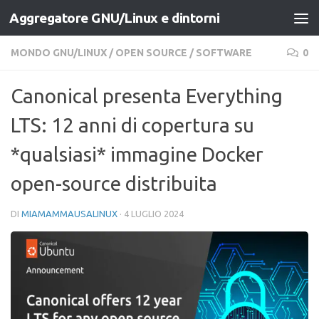
Aggregatore GNU/Linux e dintorni
Salta al contenuto
MONDO GNU/LINUX
/
OPEN SOURCE
/
SOFTWARE
0
Canonical presenta Everything
LTS: 12 anni di copertura su
*qualsiasi* immagine Docker
open-source distribuita
DI
MIAMAMMAUSALINUX
·
4 LUGLIO 2024