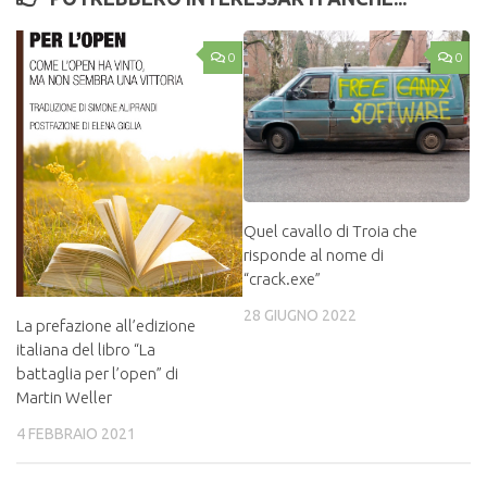
0
0
Quel cavallo di Troia che
risponde al nome di
“crack.exe”
28 GIUGNO 2022
La prefazione all’edizione
italiana del libro “La
battaglia per l’open” di
Martin Weller
4 FEBBRAIO 2021