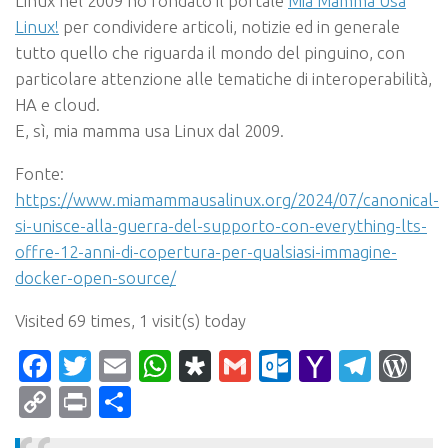
Linux nel 2009 ho fondato il portale
Mia Mamma Usa
Linux!
per condividere articoli, notizie ed in generale
tutto quello che riguarda il mondo del pinguino, con
particolare attenzione alle tematiche di interoperabilità,
HA e cloud.
E, sì, mia mamma usa Linux dal 2009.
Fonte:
https://www.miamammausalinux.org/2024/07/canonical-
si-unisce-alla-guerra-del-supporto-con-everything-lts-
offre-12-anni-di-copertura-per-qualsiasi-immagine-
docker-open-source/
Visited 69 times, 1 visit(s) today
Facebook
Twitter
Email
WhatsApp
Diaspora
Gmail
Outlook.c
Yahoo
Tele
Wo
Mail
Copy
Print
Condividi
Link