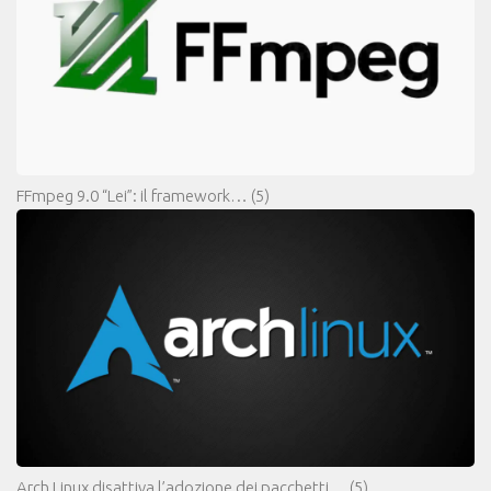
FFmpeg 9.0 “Lei”: il framework…
(5)
Arch Linux disattiva l’adozione dei pacchetti…
(5)