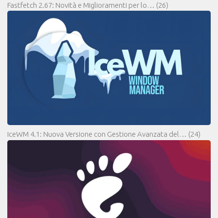
Fastfetch 2.67: Novità e Miglioramenti per lo…
(26)
IceWM 4.1: Nuova Versione con Gestione Avanzata del…
(24)