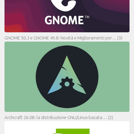
GNOME 50.3 e GNOME 49.8: Novità e Miglioramenti per…
(3)
Archcraft 26.08: la distribuzione GNU/Linux basata…
(2)