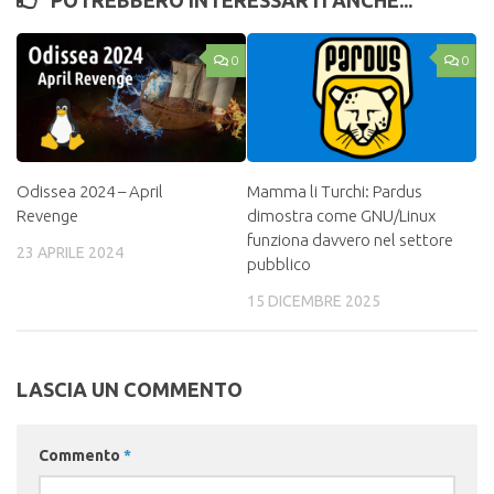
POTREBBERO INTERESSARTI ANCHE...
0
0
Odissea 2024 – April
Mamma li Turchi: Pardus
Revenge
dimostra come GNU/Linux
funziona davvero nel settore
23 APRILE 2024
pubblico
15 DICEMBRE 2025
LASCIA UN COMMENTO
Commento
*