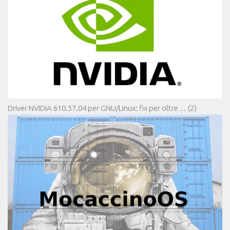
Driver NVIDIA 610.57.04 per GNU/Linux: fix per oltre…
(2)