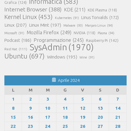
Informatica
(583)
Grafica
(124)
Internet Browser
(388)
KDE
(211)
KDE Plasma
(118)
Kernel Linux
(453)
Linus Torvalds
(172)
Kubernetes
(91)
Linux
(207)
Linux Mint
(197)
Malware
(93)
Manjaro Linux
(94)
Mozilla Firefox
(249)
NVIDIA
(118)
Microsoft
(91)
Plasma
(94)
Programmazione
(245)
Podcast
(186)
Raspberry Pi
(142)
SysAdmin
(1970)
Red Hat
(111)
Ubuntu
(697)
Windows
(195)
Wine
(91)
Aprile 2024
L
M
M
G
V
S
D
1
2
3
4
5
6
7
8
9
10
11
12
13
14
15
16
17
18
19
20
21
22
23
24
25
26
27
28