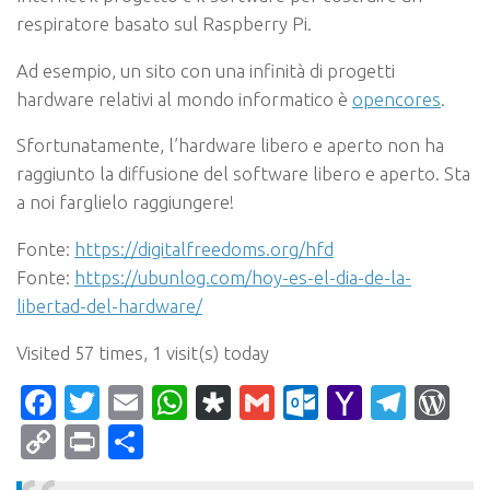
respiratore basato sul Raspberry Pi.
Ad esempio, un sito con una infinità di progetti
hardware relativi al mondo informatico è
opencores
.
Sfortunatamente, l’hardware libero e aperto non ha
raggiunto la diffusione del software libero e aperto. Sta
a noi farglielo raggiungere!
Fonte:
https://digitalfreedoms.org/hfd
Fonte:
https://ubunlog.com/hoy-es-el-dia-de-la-
libertad-del-hardware/
Visited 57 times, 1 visit(s) today
Facebook
Twitter
Email
WhatsApp
Diaspora
Gmail
Outlook.c
Yahoo
Tele
Wo
Mail
Copy
Print
Condividi
Link