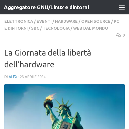
Aggregatore GNU/Linux e dintorni
Salta al contenuto
ELETTRONICA
/
EVENTI
/
HARDWARE
/
OPEN SOURCE
/
PC
E DINTORNI
/
SBC
/
TECNOLOGIA
/
WEB DAL MONDO
0
La Giornata della libertà
dell’hardware
DI
ALEX
·
23 APRILE 2024