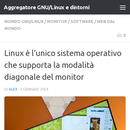
Aggregatore GNU/Linux e dintorni
Salta al contenuto
MONDO GNU/LINUX
/
MONITOR
/
SOFTWARE
/
WEB DAL
MONDO
0
Linux è l’unico sistema operativo
che supporta la modalità
diagonale del monitor
DI
ALEX
·
3 GENNAIO 2024