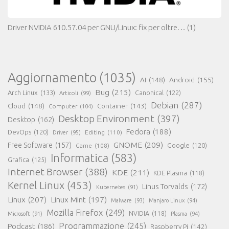
Driver NVIDIA 610.57.04 per GNU/Linux: fix per oltre…
(1)
Aggiornamento
(1035)
AI
(148)
Android
(155)
Bug
(215)
Arch Linux
(133)
Canonical
(122)
Articoli
(99)
Debian
(287)
Cloud
(148)
Container
(143)
Computer
(104)
Desktop Environment
(397)
Desktop
(162)
Fedora
(188)
DevOps
(120)
Editing
(110)
Driver
(95)
GNOME
(209)
Free Software
(157)
Game
(108)
Google
(120)
Informatica
(583)
Grafica
(125)
Internet Browser
(388)
KDE
(211)
KDE Plasma
(118)
Kernel Linux
(453)
Linus Torvalds
(172)
Kubernetes
(91)
Linux
(207)
Linux Mint
(197)
Malware
(93)
Manjaro Linux
(94)
Mozilla Firefox
(249)
NVIDIA
(118)
Microsoft
(91)
Plasma
(94)
Programmazione
(245)
Podcast
(186)
Raspberry Pi
(142)