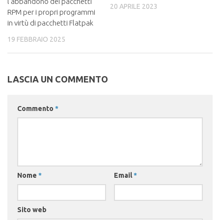
l’abbandono dei pacchetti
20 APRILE 2023
RPM per i propri programmi
in virtù di pacchetti Flatpak
19 FEBBRAIO 2025
LASCIA UN COMMENTO
Commento
*
Nome
*
Email
*
Sito web