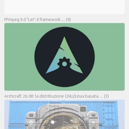
FFmpeg 9.0 “Lei”: il framework…
(4)
Archcraft 26.08: la distribuzione GNU/Linux basata…
(3)