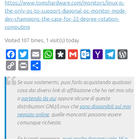
https://www.tomshardware.com/monitors/linux-is-
the-only-os-to-support-diagonal-pc-monitor-mode-
dev-champions-the-case-for-22-degree-rotation-
computing
Visited 107 times, 1 visit(s) today
Facebook
Twitter
Email
WhatsApp
Diaspora
Gmail
Outlook.c
Yahoo
Tele
Wo
Mail
Copy
Print
Condividi
Link
Se vuoi sostenermi, puoi farlo acquistando qualsiasi
cosa dai diversi link di affiliazione che ho nel mio sito
o
partendo da qui
oppure alcune di queste
distribuzioni GNU/Linux che
sono disponibili sul mio
negozio online
, quelle mancanti possono essere
comunque richieste.
Se ti senti generoso,
puoi anche donarmi solo 1€ o