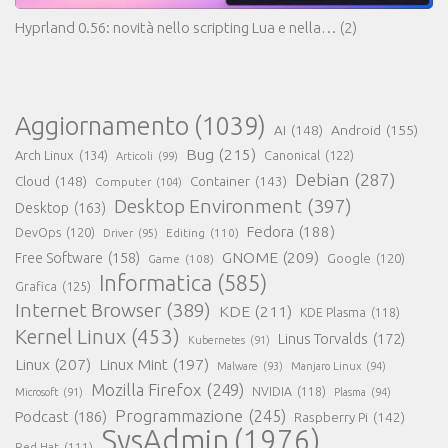
Hyprland 0.56: novità nello scripting Lua e nella…
(2)
Aggiornamento
(1039)
AI
(148)
Android
(155)
Bug
(215)
Arch Linux
(134)
Canonical
(122)
Articoli
(99)
Debian
(287)
Cloud
(148)
Container
(143)
Computer
(104)
Desktop Environment
(397)
Desktop
(163)
Fedora
(188)
DevOps
(120)
Editing
(110)
Driver
(95)
GNOME
(209)
Free Software
(158)
Game
(108)
Google
(120)
Informatica
(585)
Grafica
(125)
Internet Browser
(389)
KDE
(211)
KDE Plasma
(118)
Kernel Linux
(453)
Linus Torvalds
(172)
Kubernetes
(91)
Linux
(207)
Linux Mint
(197)
Malware
(93)
Manjaro Linux
(94)
Mozilla Firefox
(249)
NVIDIA
(118)
Microsoft
(91)
Plasma
(94)
Programmazione
(245)
Podcast
(186)
Raspberry Pi
(142)
SysAdmin
(1976)
Red Hat
(111)