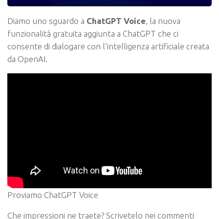
Diamo uno sguardo a
ChatGPT Voice
, la nuova
funzionalità gratuita aggiunta a ChatGPT che ci
consente di dialogare con l’intelligenza artificiale creata
da OpenAI.
Proviamo ChatGPT Voice
Che impressioni ne traete? Scrivetelo nei commenti