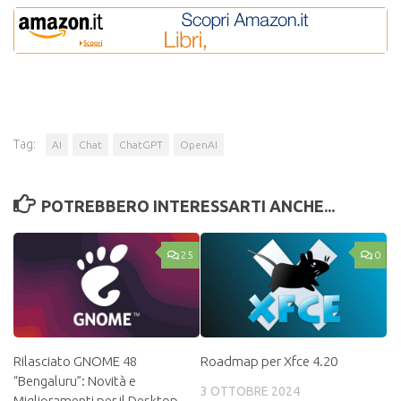
Tag:
AI
Chat
ChatGPT
OpenAI
POTREBBERO INTERESSARTI ANCHE...
25
0
Rilasciato GNOME 48
Roadmap per Xfce 4.20
“Bengaluru”: Novità e
3 OTTOBRE 2024
Miglioramenti per il Desktop