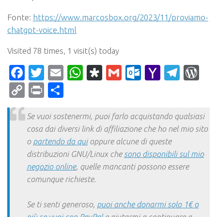
Fonte:
https://www.marcosbox.org/2023/11/proviamo-
chatgpt-voice.html
Visited 78 times, 1 visit(s) today
Facebook
Twitter
Email
WhatsApp
Diaspora
Gmail
Outlook.c
Yahoo
Tele
Wo
Mail
Copy
Print
Condividi
Link
Se vuoi sostenermi, puoi farlo acquistando qualsiasi
cosa dai diversi link di affiliazione che ho nel mio sito
o
partendo da qui
oppure alcune di queste
distribuzioni GNU/Linux che
sono disponibili sul mio
negozio online
, quelle mancanti possono essere
comunque richieste.
Se ti senti generoso,
puoi anche donarmi solo 1€ o
più se vuoi con PayPal
e aiutarmi a continuare a