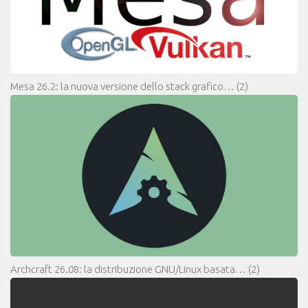
Mesa 26.2: la nuova versione dello stack grafico…
(2)
Archcraft 26.08: la distribuzione GNU/Linux basata…
(2)