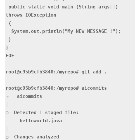
 public static void main (String args[]) 
throws IOException

 {

  System.out.println("My NEW MESSAGE !");

 }

}

EOF

root@c95b9cfb3840:/myrepo# git add .

root@c95b9cfb3840:/myrepo# aicommits 

┌   aicommits 

│

○  Detected 1 staged file:

     helloworld.java

│

○  Changes analyzed
