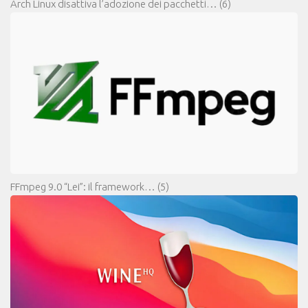
Arch Linux disattiva l’adozione dei pacchetti…
(6)
FFmpeg 9.0 “Lei”: il framework…
(5)