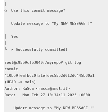
│

○  Use this commit message?

   Update message to "My NEW MESSAGE !"

│  Yes

│

└  ✔ Successfully committed!

root@c95b9cfb3840:/myrepo# git log

commit 
410b59feafbcc0fa1efdec5552d012d6445b80a1 
(HEAD -> main)

Author: RaSca <rasca@mmul.it>

Date:   Mon Feb 27 10:34:11 2023 +0000

    Update message to "My NEW MESSAGE !"
