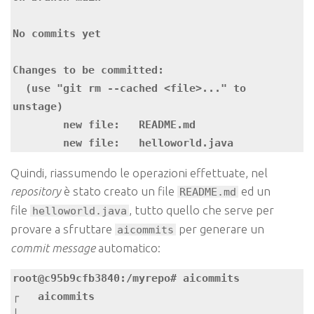
No commits yet

Changes to be committed:

  (use "git rm --cached <file>..." to 
unstage)

	new file:   README.md

	new file:   helloworld.java
Quindi, riassumendo le operazioni effettuate, nel
repository
è stato creato un file
ed un
README.md
file
, tutto quello che serve per
helloworld.java
provare a sfruttare
per generare un
aicommits
commit message
automatico:
root@c95b9cfb3840:/myrepo# aicommits

┌   aicommits 
