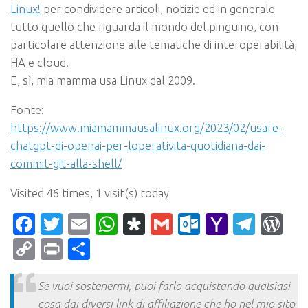
Linux!
per condividere articoli, notizie ed in generale
tutto quello che riguarda il mondo del pinguino, con
particolare attenzione alle tematiche di interoperabilità,
HA e cloud.
E, sì, mia mamma usa Linux dal 2009.
Fonte:
https://www.miamammausalinux.org/2023/02/usare-
chatgpt-di-openai-per-loperativita-quotidiana-dai-
commit-git-alla-shell/
Visited 46 times, 1 visit(s) today
Facebook
Twitter
Email
WhatsApp
Diaspora
Gmail
Outlook.c
Yahoo
Tele
Wo
Mail
Copy
Print
Condividi
Link
Se vuoi sostenermi, puoi farlo acquistando qualsiasi
cosa dai diversi link di affiliazione che ho nel mio sito