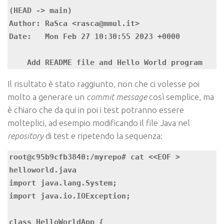
(HEAD -> main)

Author: RaSca <rasca@mmul.it>

Date:   Mon Feb 27 10:30:55 2023 +0000

    Add README file and Hello World program
Il risultato è stato raggiunto, non che ci volesse poi
molto a generare un
commit message
così semplice, ma
è chiaro che da qui in poi i test potranno essere
molteplici, ad esempio modificando il file Java nel
repository
di test e ripetendo la sequenza:
root@c95b9cfb3840:/myrepo# cat <<EOF > 
helloworld.java

import java.lang.System;

import java.io.IOException;

class HelloWorldApp {
