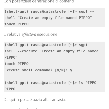
Con potenziale generazione di comandi:
(shell-gpt) rasca@catastrofe [~]> sgpt --
shell "Create an empty file named PIPPO"

touch PIPPO
E relativa
effettiva
esecuzione:
(shell-gpt) rasca@catastrofe [~]> sgpt --
shell --execute "Create an empty file named 
PIPPO"

touch PIPPO

Execute shell command? [y/N]: y

(shell-gpt) rasca@catastrofe [~]> ls PIPPO 

PIPPO
Da qui in poi… Spazio alla fantasia!