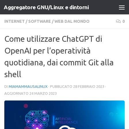
Aggregatore GNU/Linux e dintorni
Salta al contenuto
INTERNET
/
SOFTWARE
/
WEB DAL MONDO
0
Come utilizzare ChatGPT di
OpenAI per l’operatività
quotidiana, dai commit Git alla
shell
DI
MIAMAMMAUSALINUX
· PUBBLICATO
28 FEBBRAIO 2023
·
AGGIORNATO
24 MARZO 2023