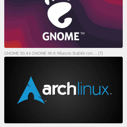
GNOME 50.4 e GNOME 49.9: Rilascio Stabile con…
(7)