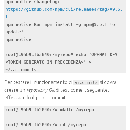
npm notice Changelog: 
https://github.com/npm/cli/releases/tag/v9.5.
1
npm notice Run npm install -g npm@9.5.1 to 
update!

npm notice

root@c95b9cfb3840:/myrepo# echo 'OPENAI_KEY=
<TOKEN GENERATO IN PRECEDENZA>' > 
~/.aicommits
Per testare il funzionamento di
si dovrà
aicommits
creare un
repository Git
di test come il seguente,
effettuando il primo commit:
root@c95b9cfb3840:/# mkdir /myrepo

root@c95b9cfb3840:/# cd /myrepo 
