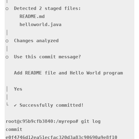
│

○  Detected 2 staged files:

     README.md

     helloworld.java

│

○  Changes analyzed

│

○  Use this commit message?

   Add README file and Hello World program

│  Yes

│

└  ✔ Successfully committed!

root@c95b9cfb3840:/myrepo# git log

commit 
e0f4746d12ea51ecfac320d3a83c90690a9e8f10 