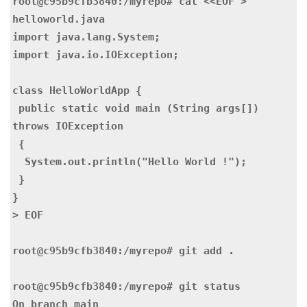
root@c95b9cfb3840:/myrepo# cat <<EOF > 
helloworld.java

import java.lang.System;

import java.io.IOException;

class HelloWorldApp {

 public static void main (String args[]) 
throws IOException

 {

  System.out.println("Hello World !");

 }

}

> EOF

root@c95b9cfb3840:/myrepo# git add .

root@c95b9cfb3840:/myrepo# git status

On branch main
