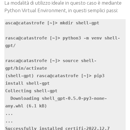
La modalità di utilizzo ideale in questo caso è mediante
Python Virtual Environment, in questi semplici passi:
asca@catastrofe [~]> mkdir shell-gpt

rasca@catastrofe [~]> python3 -m venv shell-
gpt/

rasca@catastrofe [~]> source shell-
gpt/bin/activate

(shell-gpt) rasca@catastrofe [~]> pip3 
install shell-gpt

Collecting shell-gpt

  Downloading shell_gpt-0.5.0-py3-none-
any.whl (6.1 kB)

...

...

Successfully installed certifi-2022.12.7 