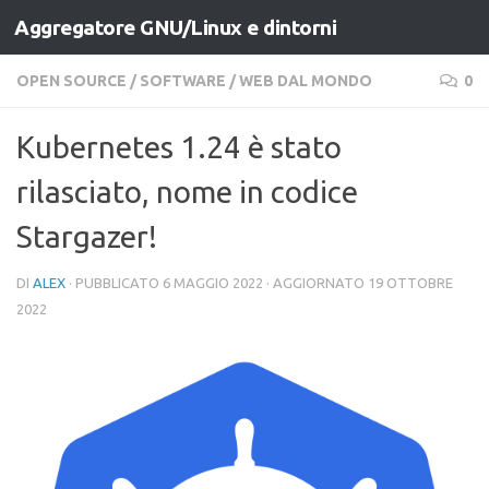
Aggregatore GNU/Linux e dintorni
Salta al contenuto
OPEN SOURCE
/
SOFTWARE
/
WEB DAL MONDO
0
Kubernetes 1.24 è stato
rilasciato, nome in codice
Stargazer!
DI
ALEX
· PUBBLICATO
6 MAGGIO 2022
· AGGIORNATO
19 OTTOBRE
2022