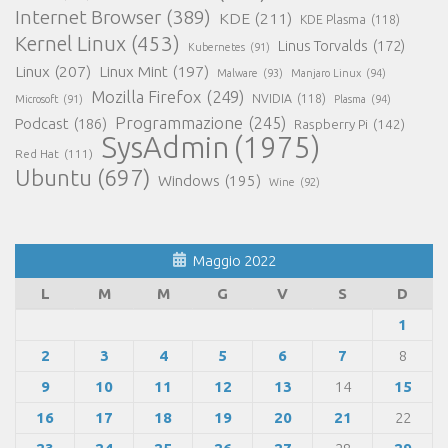
Internet Browser
(389)
KDE
(211)
KDE Plasma
(118)
Kernel Linux
(453)
Linus Torvalds
(172)
Kubernetes
(91)
Linux
(207)
Linux Mint
(197)
Malware
(93)
Manjaro Linux
(94)
Mozilla Firefox
(249)
NVIDIA
(118)
Microsoft
(91)
Plasma
(94)
Programmazione
(245)
Podcast
(186)
Raspberry Pi
(142)
SysAdmin
(1975)
Red Hat
(111)
Ubuntu
(697)
Windows
(195)
Wine
(92)
Maggio 2022
L
M
M
G
V
S
D
1
2
3
4
5
6
7
8
9
10
11
12
13
14
15
16
17
18
19
20
21
22