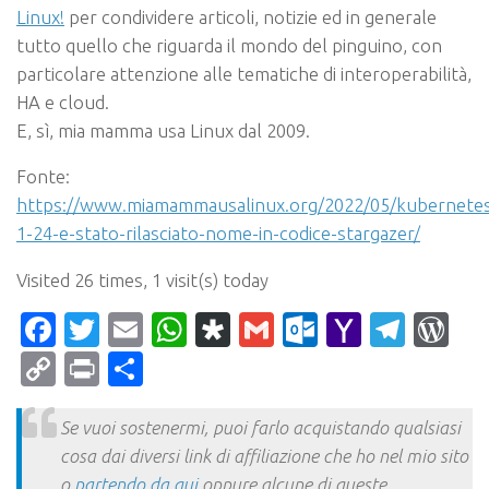
Linux!
per condividere articoli, notizie ed in generale
tutto quello che riguarda il mondo del pinguino, con
particolare attenzione alle tematiche di interoperabilità,
HA e cloud.
E, sì, mia mamma usa Linux dal 2009.
Fonte:
https://www.miamammausalinux.org/2022/05/kubernete
1-24-e-stato-rilasciato-nome-in-codice-stargazer/
Visited 26 times, 1 visit(s) today
Facebook
Twitter
Email
WhatsApp
Diaspora
Gmail
Outlook.c
Yahoo
Tele
Wo
Mail
Copy
Print
Condividi
Link
Se vuoi sostenermi, puoi farlo acquistando qualsiasi
cosa dai diversi link di affiliazione che ho nel mio sito
o
partendo da qui
oppure alcune di queste