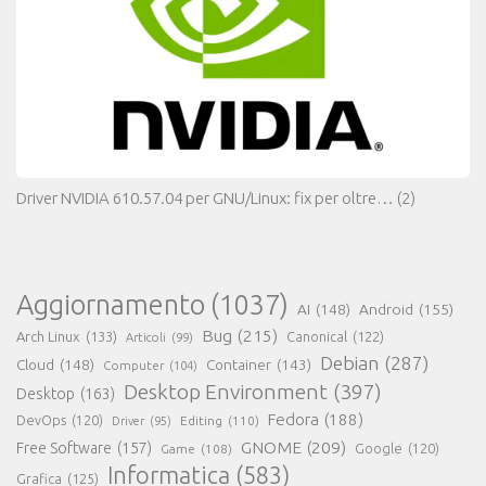
Driver NVIDIA 610.57.04 per GNU/Linux: fix per oltre…
(2)
Aggiornamento
(1037)
AI
(148)
Android
(155)
Bug
(215)
Arch Linux
(133)
Canonical
(122)
Articoli
(99)
Debian
(287)
Cloud
(148)
Container
(143)
Computer
(104)
Desktop Environment
(397)
Desktop
(163)
Fedora
(188)
DevOps
(120)
Editing
(110)
Driver
(95)
GNOME
(209)
Free Software
(157)
Game
(108)
Google
(120)
Informatica
(583)
Grafica
(125)