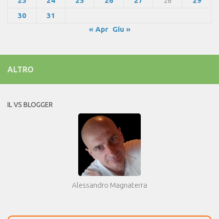
23
24
25
26
27
28
29
30
31
« Apr
Giu »
ALTRO
IL VS BLOGGER
Alessandro Magnaterra