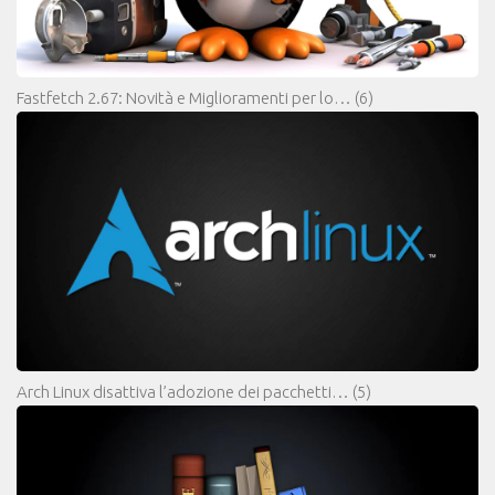
Fastfetch 2.67: Novità e Miglioramenti per lo…
(6)
Arch Linux disattiva l’adozione dei pacchetti…
(5)