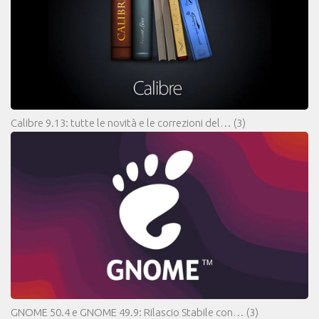
Calibre 9.13: tutte le novità e le correzioni del…
(3)
GNOME 50.4 e GNOME 49.9: Rilascio Stabile con…
(3)