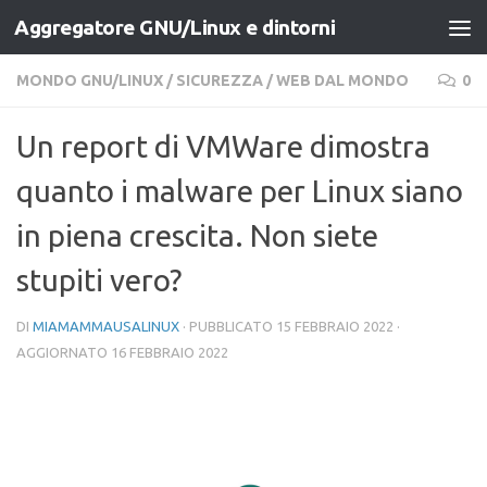
Aggregatore GNU/Linux e dintorni
Salta al contenuto
MONDO GNU/LINUX
/
SICUREZZA
/
WEB DAL MONDO
0
Un report di VMWare dimostra
quanto i malware per Linux siano
in piena crescita. Non siete
stupiti vero?
DI
MIAMAMMAUSALINUX
· PUBBLICATO
15 FEBBRAIO 2022
·
AGGIORNATO
16 FEBBRAIO 2022