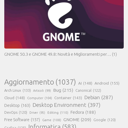
GNOME 50.3 e GNOME 49.8: Novità e Miglioramenti per…
(1)
Aggiornamento
(1037)
AI
(148)
Android
(155)
Bug
(215)
Arch Linux
(133)
Canonical
(122)
Articoli
(99)
Debian
(287)
Cloud
(148)
Container
(143)
Computer
(104)
Desktop Environment
(397)
Desktop
(163)
Fedora
(188)
DevOps
(120)
Editing
(110)
Driver
(95)
GNOME
(209)
Free Software
(157)
Game
(108)
Google
(120)
Informatica
(583)
Grafica
(125)