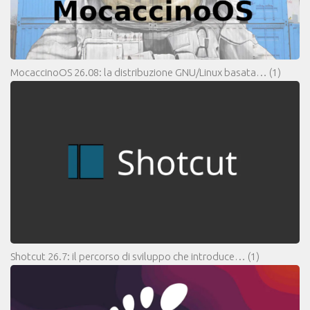
MocaccinoOS 26.08: la distribuzione GNU/Linux basata…
(1)
Shotcut 26.7: il percorso di sviluppo che introduce…
(1)