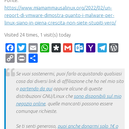
Fonte:
https://www.miamammausalinux.org/2022/02/un-
report-di-vmware-dimostra-quanto-i-malware-per-
linux-siano-in-piena-crescita-non-siete-stupiti-vero/
Visited 24 times, 1 visit(s) today
Facebook
Twitter
Email
WhatsApp
Diaspora
Gmail
Outlook.c
Yahoo
Tele
Wo
Mail
Copy
Print
Condividi
Link
Se vuoi sostenermi, puoi farlo acquistando qualsiasi
cosa dai diversi link di affiliazione che ho nel mio sito
o
partendo da qui
oppure alcune di queste
distribuzioni GNU/Linux che
sono disponibili sul mio
negozio online
, quelle mancanti possono essere
comunque richieste.
Se ti senti generoso,
puoi anche donarmi solo 1€ o