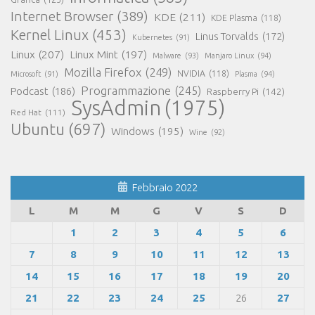
Internet Browser
(389)
KDE
(211)
KDE Plasma
(118)
Kernel Linux
(453)
Linus Torvalds
(172)
Kubernetes
(91)
Linux
(207)
Linux Mint
(197)
Malware
(93)
Manjaro Linux
(94)
Mozilla Firefox
(249)
NVIDIA
(118)
Microsoft
(91)
Plasma
(94)
Programmazione
(245)
Podcast
(186)
Raspberry Pi
(142)
SysAdmin
(1975)
Red Hat
(111)
Ubuntu
(697)
Windows
(195)
Wine
(92)
Febbraio 2022
L
M
M
G
V
S
D
1
2
3
4
5
6
7
8
9
10
11
12
13
14
15
16
17
18
19
20
21
22
23
24
25
26
27