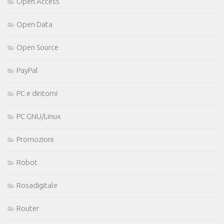
Open Access
Open Data
Open Source
PayPal
PC e dintorni
PC GNU/Linux
Promozioni
Robot
Rosadigitale
Router