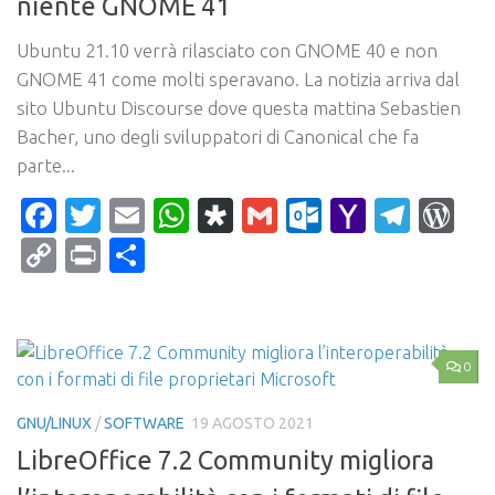
niente GNOME 41
Ubuntu 21.10 verrà rilasciato con GNOME 40 e non
GNOME 41 come molti speravano. La notizia arriva dal
sito Ubuntu Discourse dove questa mattina Sebastien
Bacher, uno degli sviluppatori di Canonical che fa
parte...
Facebook
Twitter
Email
WhatsApp
Diaspora
Gmail
Outlook.c
Yahoo
Tele
Wo
Mail
Copy
Print
Condividi
Link
0
GNU/LINUX
/
SOFTWARE
19 AGOSTO 2021
LibreOffice 7.2 Community migliora