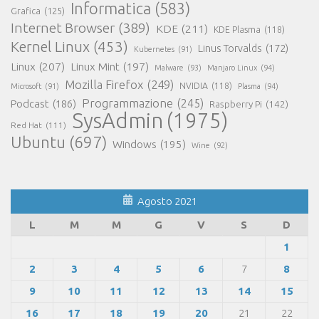
Informatica
(583)
Grafica
(125)
Internet Browser
(389)
KDE
(211)
KDE Plasma
(118)
Kernel Linux
(453)
Linus Torvalds
(172)
Kubernetes
(91)
Linux
(207)
Linux Mint
(197)
Malware
(93)
Manjaro Linux
(94)
Mozilla Firefox
(249)
NVIDIA
(118)
Microsoft
(91)
Plasma
(94)
Programmazione
(245)
Podcast
(186)
Raspberry Pi
(142)
SysAdmin
(1975)
Red Hat
(111)
Ubuntu
(697)
Windows
(195)
Wine
(92)
Agosto 2021
L
M
M
G
V
S
D
1
2
3
4
5
6
7
8
9
10
11
12
13
14
15
16
17
18
19
20
21
22