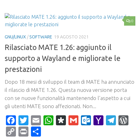
0
GNU/LINUX
/
SOFTWARE
19 AGOSTO 2021
Rilasciato MATE 1.26: aggiunto il
supporto a Wayland e migliorate le
prestazioni
Dopo 18 mesi di sviluppo il team di MATE ha annunciato
il rilascio di MATE 1.26. Questa nuova versione porta
con se nuove funzionalità mantenendo l’aspetto a cui
gli utenti MATE sono affezionati. Non...
Facebook
Twitter
Email
WhatsApp
Diaspora
Gmail
Outlook.c
Yahoo
Tele
Wo
Mail
Copy
Print
Condividi