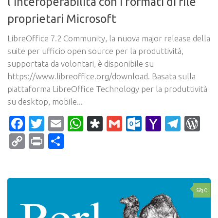
l’interoperabilità con i formati di file
proprietari Microsoft
LibreOffice 7.2 Community, la nuova major release della
suite per ufficio open source per la produttività,
supportata da volontari, è disponibile su
https://www.libreoffice.org/download. Basata sulla
piattaforma LibreOffice Technology per la produttività
su desktop, mobile...
Facebook
Twitter
Email
WhatsApp
Diaspora
Gmail
Outlook.c
Yahoo
Tele
Wo
Mail
Copy
Print
Condividi
Link
0