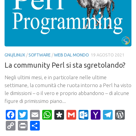
GNU/LINUX
/
SOFTWARE
/
WEB DAL MONDO
19 AGOSTO 2021
La community Perl si sta sgretolando?
Negli ultimi mesi, e in particolare nelle ultime
settimane, la comunità che ruota intorno a Perl ha visto
le dimissioni – o il vero e proprio abbandono – di alcune
figure di primissimo piano...
Facebook
Twitter
Email
WhatsApp
Diaspora
Gmail
Outlook.c
Yahoo
Tele
Wo
Mail
Copy
Print
Condividi
Link