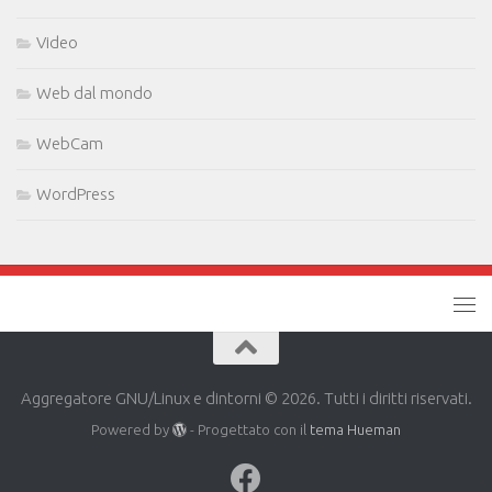
Video
Web dal mondo
WebCam
WordPress
Aggregatore GNU/Linux e dintorni © 2026. Tutti i diritti riservati.
Powered by
- Progettato con il
tema Hueman