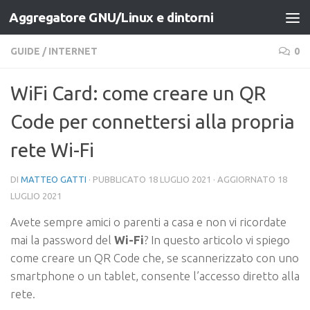
Aggregatore GNU/Linux e dintorni
Salta al contenuto
GUIDE
/
INTERNET
0
WiFi Card: come creare un QR
Code per connettersi alla propria
rete Wi-Fi
DI
MATTEO GATTI
· PUBBLICATO
18 LUGLIO 2021
· AGGIORNATO
18
LUGLIO 2021
Avete sempre amici o parenti a casa e non vi ricordate
mai la password del
Wi-Fi
? In questo articolo vi spiego
come creare un QR Code che, se scannerizzato con uno
smartphone o un tablet, consente l’accesso diretto alla
rete.