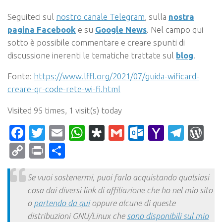
Seguiteci sul
nostro canale Telegram
, sulla
nostra
pagina Facebook
e su
Google News
. Nel campo qui
sotto è possibile commentare e creare spunti di
discussione inerenti le tematiche trattate sul
blog
.
Fonte:
https://www.lffl.org/2021/07/guida-wificard-
creare-qr-code-rete-wi-fi.html
Visited 95 times, 1 visit(s) today
Facebook
Twitter
Email
WhatsApp
Diaspora
Gmail
Outlook.c
Yahoo
Tele
Wo
Mail
Copy
Print
Condividi
Link
Se vuoi sostenermi, puoi farlo acquistando qualsiasi
cosa dai diversi link di affiliazione che ho nel mio sito
o
partendo da qui
oppure alcune di queste
distribuzioni GNU/Linux che
sono disponibili sul mio