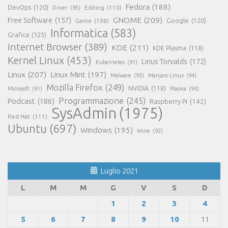
Fedora
(188)
DevOps
(120)
Editing
(110)
Driver
(95)
GNOME
(209)
Free Software
(157)
Game
(108)
Google
(120)
Informatica
(583)
Grafica
(125)
Internet Browser
(389)
KDE
(211)
KDE Plasma
(118)
Kernel Linux
(453)
Linus Torvalds
(172)
Kubernetes
(91)
Linux
(207)
Linux Mint
(197)
Malware
(93)
Manjaro Linux
(94)
Mozilla Firefox
(249)
NVIDIA
(118)
Microsoft
(91)
Plasma
(94)
Programmazione
(245)
Podcast
(186)
Raspberry Pi
(142)
SysAdmin
(1975)
Red Hat
(111)
Ubuntu
(697)
Windows
(195)
Wine
(92)
Luglio 2021
L
M
M
G
V
S
D
1
2
3
4
5
6
7
8
9
10
11