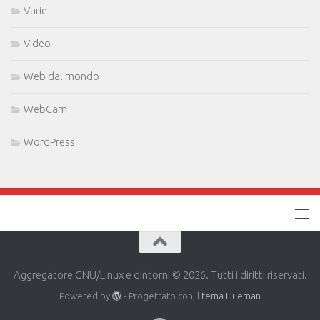
Varie
Video
Web dal mondo
WebCam
WordPress
Aggregatore GNU/Linux e dintorni © 2026. Tutti i diritti riservati.
Powered by
- Progettato con il
tema Hueman