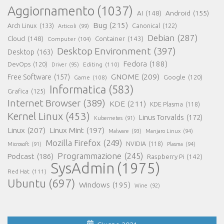
Aggiornamento
(1037)
AI
(148)
Android
(155)
Bug
(215)
Arch Linux
(133)
Canonical
(122)
Articoli
(99)
Debian
(287)
Cloud
(148)
Container
(143)
Computer
(104)
Desktop Environment
(397)
Desktop
(163)
Fedora
(188)
DevOps
(120)
Editing
(110)
Driver
(95)
GNOME
(209)
Free Software
(157)
Game
(108)
Google
(120)
Informatica
(583)
Grafica
(125)
Internet Browser
(389)
KDE
(211)
KDE Plasma
(118)
Kernel Linux
(453)
Linus Torvalds
(172)
Kubernetes
(91)
Linux
(207)
Linux Mint
(197)
Malware
(93)
Manjaro Linux
(94)
Mozilla Firefox
(249)
NVIDIA
(118)
Microsoft
(91)
Plasma
(94)
Programmazione
(245)
Podcast
(186)
Raspberry Pi
(142)
SysAdmin
(1975)
Red Hat
(111)
Ubuntu
(697)
Windows
(195)
Wine
(92)