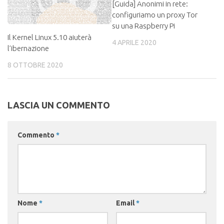
[Guida] Anonimi in rete:
configuriamo un proxy Tor
su una Raspberry Pi
Il Kernel Linux 5.10 aiuterà
4 APRILE 2020
l’ibernazione
8 OTTOBRE 2020
LASCIA UN COMMENTO
Commento
*
Nome
*
Email
*