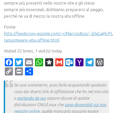
sempre più presenti nelle nostre vite e gli stessi
sempre più essenziali, dobbiamo prepararci al peggio,
perché ne va di mezzo la nostra vita offline.
Fonte:
http://feedproxy.google.com/~r/MarcosBox/~3/IaGajRcP
ransomware-vita-offline.html
Visited 22 times, 1 visit(s) today
Facebook
Twitter
Email
WhatsApp
Diaspora
Gmail
Outlook.c
Yahoo
Tele
Wo
Mail
Copy
Print
Condividi
Link
Se vuoi sostenermi, puoi farlo acquistando qualsiasi
cosa dai diversi link di affiliazione che ho nel mio sito
o
partendo da qui
oppure alcune di queste
distribuzioni GNU/Linux che
sono disponibili sul mio
negozio online
, quelle mancanti possono essere