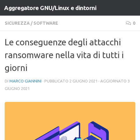
Aggregatore GNU/Linux e dintorni
Salta al contenuto
SICUREZZA
/
SOFTWARE
0
Le conseguenze degli attacchi
ransomware nella vita di tutti i
giorni
DI
MARCO GIANNINI
· PUBBLICATO
2 GIUGNO 2021
· AGGIORNATO
3
GIUGNO 2021