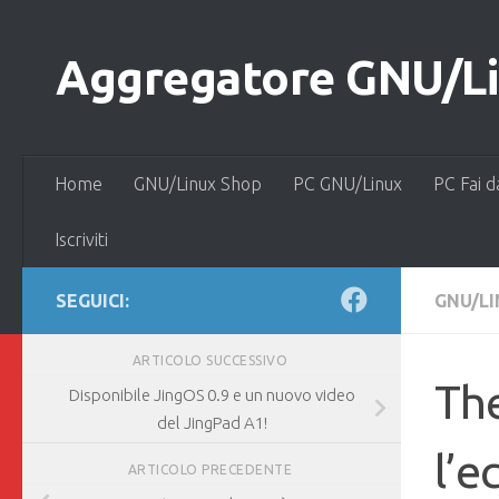
Salta al contenuto
Aggregatore GNU/Lin
Home
GNU/Linux Shop
PC GNU/Linux
PC Fai d
Iscriviti
SEGUICI:
GNU/L
ARTICOLO SUCCESSIVO
Th
Disponibile JingOS 0.9 e un nuovo video
del JingPad A1!
l’e
ARTICOLO PRECEDENTE