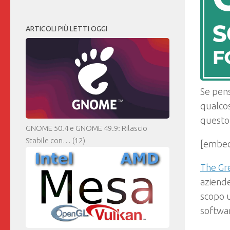
ARTICOLI PIÙ LETTI OGGI
Se pens
qualcos
questo
GNOME 50.4 e GNOME 49.9: Rilascio
Stabile con…
(12)
[embed
The Gr
aziend
scopo u
softwar