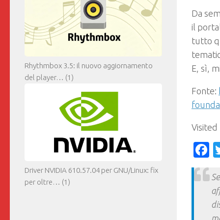
Da sem
il port
tutto q
tematic
Rhythmbox 3.5: il nuovo aggiornamento
E, sì, 
del player…
(1)
Fonte:
foundat
Visited
F
Driver NVIDIA 610.57.04 per GNU/Linux: fix
Se
per oltre…
(1)
af
di
ma