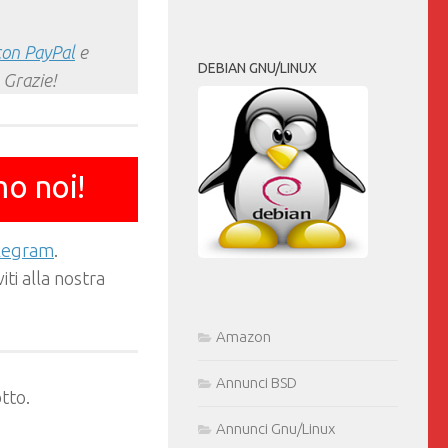
con PayPal
e
DEBIAN GNU/LINUX
 Grazie!
mo noi!
elegram
.
ti alla nostra
Amazon
Annunci BSD
tto.
Annunci Gnu/Linux