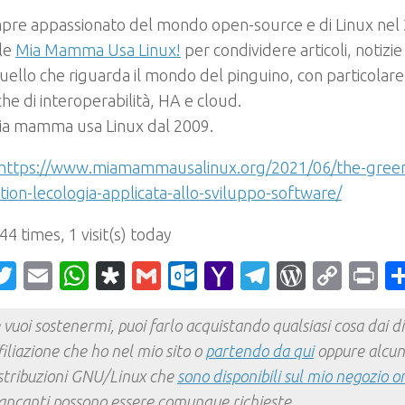
pre appassionato del mondo open-source e di Linux nel
ale
Mia Mamma Usa Linux!
per condividere articoli, notizi
uello che riguarda il mondo del pinguino, con particolare
he di interoperabilità, HA e cloud.
mia mamma usa Linux dal 2009.
https://www.miamammausalinux.org/2021/06/the-green
ion-lecologia-applicata-allo-sviluppo-software/
 44 times, 1 visit(s) today
acebook
Twitter
Email
WhatsApp
Diaspora
Gmail
Outlook.com
Yahoo
Telegram
WordPr
Cop
Pr
Mail
Link
 vuoi sostenermi, puoi farlo acquistando qualsiasi cosa dai div
filiazione che ho nel mio sito o
partendo da qui
oppure alcun
stribuzioni GNU/Linux che
sono disponibili sul mio negozio o
ncanti possono essere comunque richieste.