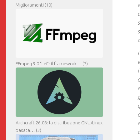
e
Miglioramenti
(10)
c
s
s
d
I
e
FFmpeg 9.0 “Lei”: il framework…
(7)
h
c
e
q
e
e
Archcraft 26.08: la distribuzione GNU/Linux
basata…
(3)
c