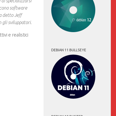
di specializzarsi
iscono software
a detto Jeff
 gli sviluppatori.
ivi e realistici
DEBIAN 11 BULLSEYE