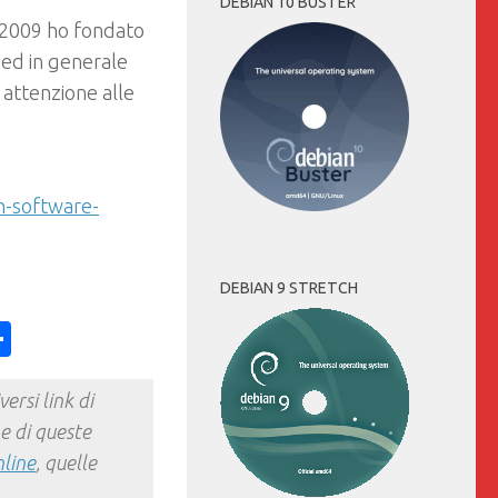
DEBIAN 10 BUSTER
 2009 ho fondato
e ed in generale
 attenzione alle
-software-
DEBIAN 9 STRETCH
ess
y
int
Condividi
ersi link di
e di queste
nline
, quelle