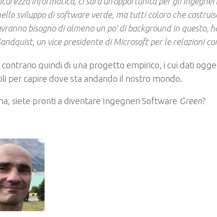
icurezza informatica, ci sarà un’opportunità per gli ingegneri 
ello sviluppo di software verde, ma tutti coloro che costru
vranno bisogno di almeno un po’ di background in questo, h
andquist, un vice presidente di Microsoft per le relazioni con
 contrario quindi di una progetto empirico, i cui dati oggett
ili per capire dove sta andando il nostro mondo.
, siete pronti a diventare Ingegneri Software
Green
?