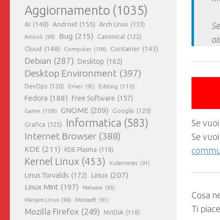
Aggiornamento
(1035)
AI
(148)
Android
(155)
Arch Linux
(133)
Se
Bug
(215)
Canonical
(122)
Articoli
(99)
ai
Cloud
(148)
Container
(143)
Computer
(104)
Debian
(287)
Desktop
(162)
Desktop Environment
(397)
DevOps
(120)
Editing
(110)
Driver
(95)
Fedora
(188)
Free Software
(157)
GNOME
(209)
Game
(108)
Google
(120)
Informatica
(583)
Se vuoi
Grafica
(125)
Internet Browser
(388)
Se vuoi
KDE
(211)
commun
KDE Plasma
(118)
Kernel Linux
(453)
Kubernetes
(91)
Linux
(207)
Linus Torvalds
(172)
Linux Mint
(197)
Malware
(93)
Cosa ne
Manjaro Linux
(94)
Microsoft
(91)
Ti piac
Mozilla Firefox
(249)
NVIDIA
(118)