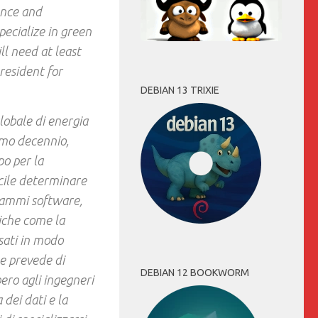
ience and
pecialize in green
l need at least
resident for
DEBIAN 13 TRIXIE
lobale di energia
simo decennio,
po per la
cile determinare
rammi software,
iche come la
usati in modo
ne prevede di
DEBIAN 12 BOOKWORM
bero agli ingegneri
dei dati e la