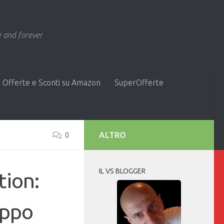
 and forever
 Offerte e Sconti su Amazon
SuperOfferte
0
ALTRO
IL VS BLOGGER
tion:
uppo