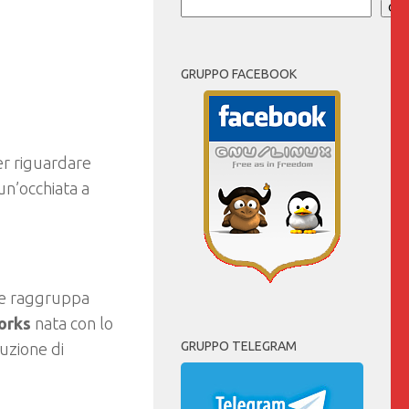
Cer
GRUPPO FACEBOOK
er riguardare
un’occhiata a
he raggruppa
orks
nata con lo
GRUPPO TELEGRAM
uzione di