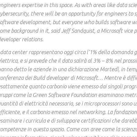
ngineers expertise in this space. As with areas like data sc
ybersecurity, there will be an opportunity for engineers to s
oftware development, but everyone who builds software wil
ome background in it, said Jeff Sandquist, a Microsoft vice p
eveloper relations.
 data center rappresentano oggi circa l’1% della domanda g
lettrica, e si prevede che il dato salirà al 3% – 8% nel pros
anno detto le aziende in una dichiarazione Martedì, in tem
onferenza dei Build developer di Microsoft… Mentre è diffi
sattamente quanto carbonio viene emesso dai singoli prog
gruppi come la Green Software Foundation esaminano metr
uantità di elettricità necessaria, se i microprocessori sono 
fficiente, e il carbonio emesso nel networking. La fondazio
saminare i curricula e di sviluppare certificazioni che dareb
ompetenze in questo spazio. Come con aree come la scienza 