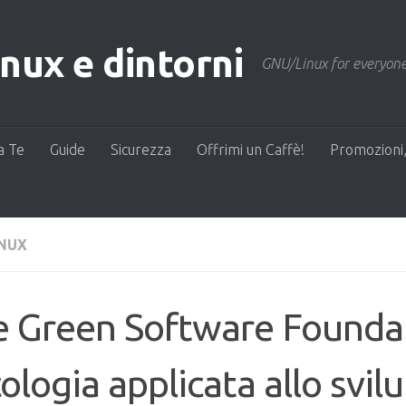
ux e dintorni
GNU/Linux for everyone
a Te
Guide
Sicurezza
Offrimi un Caffè!
Promozioni,
INUX
e Green Software Founda
cologia applicata allo svil