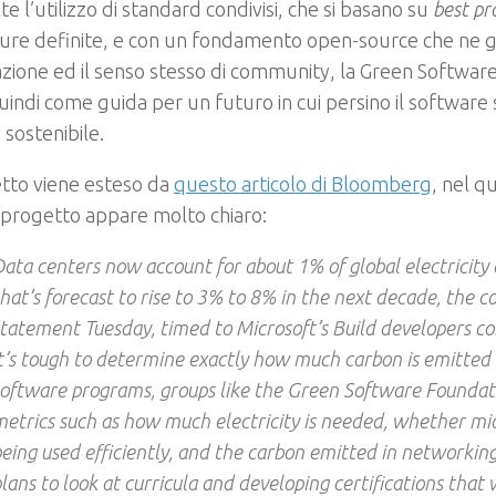
e l’utilizzo di standard condivisi, che si basano su
best pr
ure definite, e con un fondamento open-source che ne g
azione ed il senso stesso di community, la Green Softwar
indi come guida per un futuro in cui persino il software
 sostenibile.
etto viene esteso da
questo articolo di Bloomberg
, nel qu
l progetto appare molto chiaro:
ata centers now account for about 1% of global electricit
hat’s forecast to rise to 3% to 8% in the next decade, the c
tatement Tuesday, timed to Microsoft’s Build developers 
t’s tough to determine exactly how much carbon is emitted 
software programs, groups like the Green Software Founda
etrics such as how much electricity is needed, whether mi
eing used efficiently, and the carbon emitted in networkin
lans to look at curricula and developing certifications that