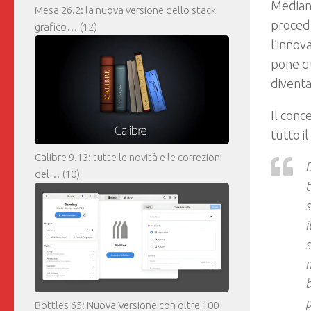
Mediant
Mesa 26.2: la nuova versione dello stack
proced
grafico…
(12)
l’innov
pone qu
diventa
Il conc
tutto i
Calibre 9.13: tutte le novità e le correzioni
D
del…
(10)
t
s
i
m
b
p
Bottles 65: Nuova Versione con oltre 100