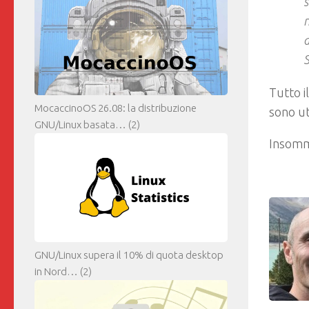
s
n
a
S
Tutto il
MocaccinoOS 26.08: la distribuzione
sono ut
GNU/Linux basata…
(2)
Insomma
GNU/Linux supera il 10% di quota desktop
in Nord…
(2)