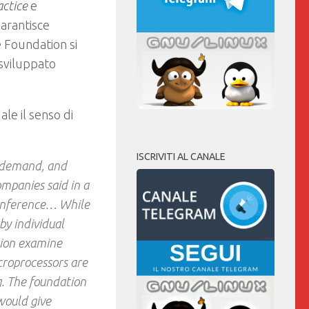
actice
e
arantisce
e Foundation si
 sviluppato
ale il senso di
ISCRIVITI AL CANALE
y demand, and
ompanies said in a
conference… While
by individual
tion examine
croprocessors are
g. The foundation
 would give