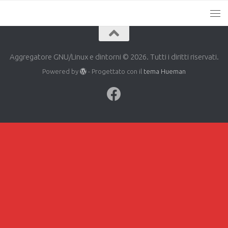
Aggregatore GNU/Linux e dintorni © 2026. Tutti i diritti riservati.
Powered by
- Progettato con il
tema Hueman