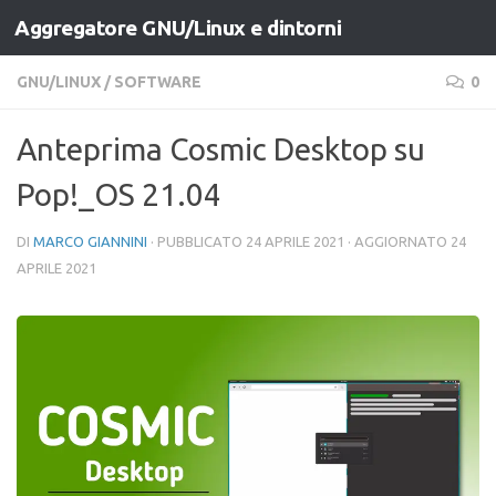
Aggregatore GNU/Linux e dintorni
Salta al contenuto
GNU/LINUX
/
SOFTWARE
0
Anteprima Cosmic Desktop su
Pop!_OS 21.04
DI
MARCO GIANNINI
· PUBBLICATO
24 APRILE 2021
· AGGIORNATO
24
APRILE 2021