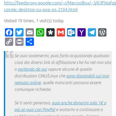
http://feedproxy.google.com/~r/MarcosBox/~3/63FWafqj
cosmic-desktop-su-pop-os-2104.html
Visited 19 times, 1 visit(s) today
Facebook
Twitter
Email
WhatsApp
Diaspora
Gmail
Outlook.c
Yahoo
Tele
Wo
Mail
Copy
Print
Condividi
Link
Se vuoi sostenermi, puoi farlo acquistando qualsiasi
cosa dai diversi link di affiliazione che ho nel mio sito
o
partendo da qui
oppure alcune di queste
distribuzioni GNU/Linux che
sono disponibili sul mio
negozio online
, quelle mancanti possono essere
comunque richieste.
Se ti senti generoso,
puoi anche donarmi solo 1€ o
più se vuoi con PayPal
e aiutarmi a continuare a