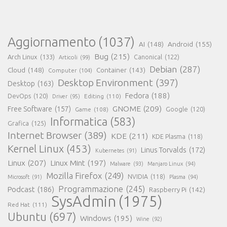
Aggiornamento
(1037)
AI
(148)
Android
(155)
Bug
(215)
Arch Linux
(133)
Canonical
(122)
Articoli
(99)
Debian
(287)
Cloud
(148)
Container
(143)
Computer
(104)
Desktop Environment
(397)
Desktop
(163)
Fedora
(188)
DevOps
(120)
Editing
(110)
Driver
(95)
GNOME
(209)
Free Software
(157)
Game
(108)
Google
(120)
Informatica
(583)
Grafica
(125)
Internet Browser
(389)
KDE
(211)
KDE Plasma
(118)
Kernel Linux
(453)
Linus Torvalds
(172)
Kubernetes
(91)
Linux
(207)
Linux Mint
(197)
Malware
(93)
Manjaro Linux
(94)
Mozilla Firefox
(249)
NVIDIA
(118)
Microsoft
(91)
Plasma
(94)
Programmazione
(245)
Podcast
(186)
Raspberry Pi
(142)
SysAdmin
(1975)
Red Hat
(111)
Ubuntu
(697)
Windows
(195)
Wine
(92)