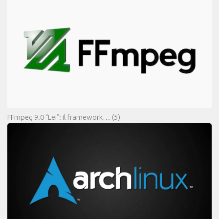
FFmpeg 9.0 “Lei”: il framework…
(5)