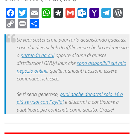
Facebook
Twitter
Email
WhatsApp
Diaspora
Gmail
Outlook.c
Yahoo
Tele
Wo
Mail
Copy
Print
Condividi
Link
Se vuoi sostenermi, puoi farlo acquistando qualsiasi
cosa dai diversi link di affiliazione che ho nel mio sito
o
partendo da qui
oppure alcune di queste
distribuzioni GNU/Linux che
sono disponibili sul mio
negozio online
, quelle mancanti possono essere
comunque richieste.
Se ti senti generoso,
puoi anche donarmi solo 1€ o
più se vuoi con PayPal
e aiutarmi a continuare a
pubblicare più contenuti come questo. Grazie!