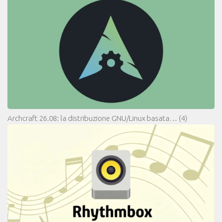
Archcraft 26.08: la distribuzione GNU/Linux basata…
(4)