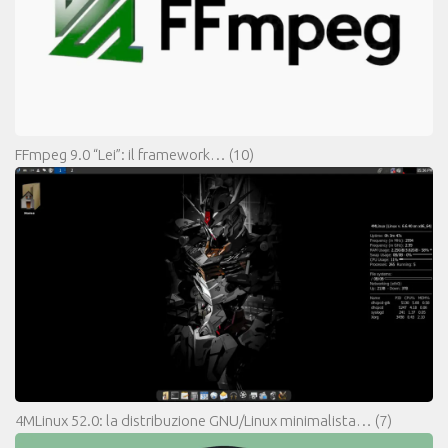
FFmpeg 9.0 “Lei”: il framework…
(10)
4MLinux 52.0: la distribuzione GNU/Linux minimalista…
(7)