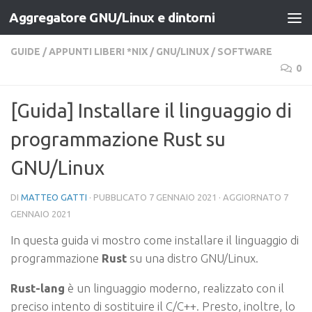
Aggregatore GNU/Linux e dintorni
Salta al contenuto
GUIDE
/
APPUNTI LIBERI *NIX
/
GNU/LINUX
/
SOFTWARE
0
[Guida] Installare il linguaggio di
programmazione Rust su
GNU/Linux
DI
MATTEO GATTI
· PUBBLICATO
7 GENNAIO 2021
· AGGIORNATO
7
GENNAIO 2021
In questa guida vi mostro come installare il linguaggio di
programmazione
Rust
su una distro GNU/Linux.
Rust-lang
è un linguaggio moderno, realizzato con il
preciso intento di sostituire il C/C++. Presto, inoltre, lo