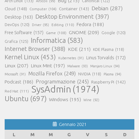
Bug
(215)
Arch Linux
(133)
Canonical
(122)
Articoli
(99)
Debian
(287)
Cloud
(148)
Container
(143)
Computer
(104)
Desktop Environment
(397)
Desktop
(163)
Fedora
(188)
DevOps
(120)
Editing
(110)
Driver
(95)
GNOME
(209)
Free Software
(157)
Game
(108)
Google
(120)
Informatica
(583)
Grafica
(125)
Internet Browser
(388)
KDE
(211)
KDE Plasma
(118)
Kernel Linux
(453)
Linus Torvalds
(172)
Kubernetes
(91)
Linux
(207)
Linux Mint
(197)
Malware
(93)
Manjaro Linux
(94)
Mozilla Firefox
(249)
NVIDIA
(118)
Microsoft
(91)
Plasma
(94)
Programmazione
(245)
Podcast
(186)
Raspberry Pi
(142)
SysAdmin
(1974)
Red Hat
(111)
Ubuntu
(697)
Windows
(195)
Wine
(92)
Gennaio 2021
L
M
M
G
V
S
D