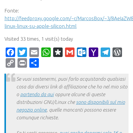
Fonte:
http://feedproxy.google.com/~r/MarcosBox/~3/8AeIaZW8
linux-linux-su-apple-silicon.html
Visited 33 times, 1 visit(s) today
Facebook
Twitter
Email
WhatsApp
Diaspora
Gmail
Outlook.c
Yahoo
Tele
Wo
Mail
Copy
Print
Condividi
Link
Se vuoi sostenermi, puoi farlo acquistando qualsiasi
cosa dai diversi link di affiliazione che ho nel mio sito
o
partendo da qui
oppure alcune di queste
distribuzioni GNU/Linux che
sono disponibili sul mio
negozio online
, quelle mancanti possono essere
comunque richieste.
Se ti senti generoso,
puoi anche donarmi solo 1€ o