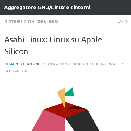
Aggregatore GNU/Linux e dintorni
Salta al contenuto
DISTRIBUZIONI GNU/LINUX
0
Asahi Linux: Linux su Apple
Silicon
DI
MARCO GIANNINI
· PUBBLICATO
6 GENNAIO 2021
· AGGIORNATO
6
GENNAIO 2021