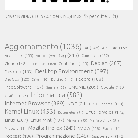
Driver NVIDIA 610.57.04 per GNU/Linux: fix per oltre…
(1)
Aggiornamento
(1036)
AI
(148)
Android
(155)
Bug
(215)
Arch Linux
(133)
Canonical
(122)
Articoli
(99)
Debian
(287)
Cloud
(148)
Container
(143)
Computer
(104)
Desktop Environment
(397)
Desktop
(163)
Fedora
(188)
DevOps
(120)
Editing
(110)
Driver
(95)
GNOME
(209)
Free Software
(157)
Game
(108)
Google
(120)
Informatica
(583)
Grafica
(125)
Internet Browser
(389)
KDE
(211)
KDE Plasma
(118)
Kernel Linux
(453)
Linus Torvalds
(172)
Kubernetes
(91)
Linux
(207)
Linux Mint
(197)
Malware
(93)
Manjaro Linux
(94)
Mozilla Firefox
(249)
NVIDIA
(118)
Microsoft
(91)
Plasma
(94)
Programmazione
(245)
Podcast
(186)
Raspberry Pi
(142)