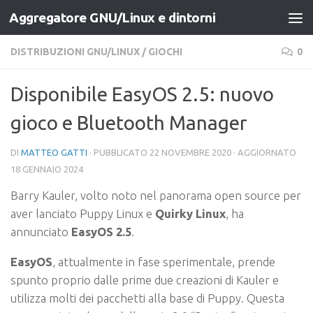
Aggregatore GNU/Linux e dintorni
Salta al contenuto
DISTRIBUZIONI GNU/LINUX
/
GIOCHI
0
Disponibile EasyOS 2.5: nuovo
gioco e Bluetooth Manager
DI
MATTEO GATTI
· PUBBLICATO
22 NOVEMBRE 2020
· AGGIORNATO
18 GENNAIO 2024
Barry Kauler
, volto noto nel panorama open source per
aver lanciato
Puppy Linux
e
Quirky Linux
, ha
annunciato
EasyOS 2.5
.
EasyOS
, attualmente in fase sperimentale, prende
spunto proprio dalle prime due creazioni di Kauler e
utilizza molti dei pacchetti alla base di Puppy. Questa