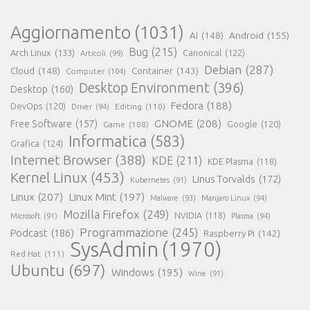
Aggiornamento
(1031)
AI
(148)
Android
(155)
Bug
(215)
Arch Linux
(133)
Canonical
(122)
Articoli
(99)
Debian
(287)
Cloud
(148)
Container
(143)
Computer
(104)
Desktop Environment
(396)
Desktop
(160)
Fedora
(188)
DevOps
(120)
Editing
(110)
Driver
(94)
GNOME
(208)
Free Software
(157)
Google
(120)
Game
(108)
Informatica
(583)
Grafica
(124)
Internet Browser
(388)
KDE
(211)
KDE Plasma
(118)
Kernel Linux
(453)
Linus Torvalds
(172)
Kubernetes
(91)
Linux
(207)
Linux Mint
(197)
Malware
(93)
Manjaro Linux
(94)
Mozilla Firefox
(249)
NVIDIA
(118)
Microsoft
(91)
Plasma
(94)
Programmazione
(245)
Podcast
(186)
Raspberry Pi
(142)
SysAdmin
(1970)
Red Hat
(111)
Ubuntu
(697)
Windows
(195)
Wine
(91)