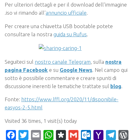
Per ulteriori dettagli e per il download dell’immagine
.iso vi rimando all’
annuncio ufficiale
.
Per creare una chiavetta USB bootable potete
consultare la nostra
guida su Rufus
.
Seguiteci sul
nostro canale Telegram
, sulla
nostra
pagina Facebook
e su
Google News
. Nel campo qui
sotto è possibile commentare e creare spunti di
discussione inerenti le tematiche trattate sul
blog
.
Fonte:
https://www.lffl.org/2020/11/disponibile-
easyos-2-5.html
Visited 36 times, 1 visit(s) today
Facebook
Twitter
Email
WhatsApp
Diaspora
Gmail
Outlook.c
Yahoo
Tele
Wo