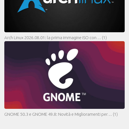
Arch Linux 2026.08.01: la prima immagine ISO con…
(1)
GNOME 50.3 e GNOME 49.8: Novità e Miglioramenti per…
(1)