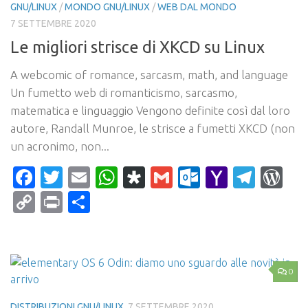
GNU/LINUX
/
MONDO GNU/LINUX
/
WEB DAL MONDO
7 SETTEMBRE 2020
Le migliori strisce di XKCD su Linux
A webcomic of romance, sarcasm, math, and language
Un fumetto web di romanticismo, sarcasmo,
matematica e linguaggio Vengono definite così dal loro
autore, Randall Munroe, le strisce a fumetti XKCD (non
un acronimo, non...
Facebook
Twitter
Email
WhatsApp
Diaspora
Gmail
Outlook.c
Yahoo
Tele
Wo
Mail
Copy
Print
Condividi
Link
0
DISTRIBUZIONI GNU/LINUX
7 SETTEMBRE 2020