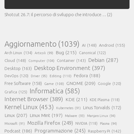
Shotcut 26.7: il percorso di sviluppo che introduce…
(2)
Aggiornamento
(1039)
AI
(148)
Android
(155)
Bug
(215)
Arch Linux
(134)
Canonical
(122)
Articoli
(99)
Debian
(287)
Cloud
(148)
Container
(143)
Computer
(104)
Desktop Environment
(397)
Desktop
(163)
Fedora
(188)
DevOps
(120)
Editing
(110)
Driver
(95)
GNOME
(209)
Free Software
(158)
Game
(108)
Google
(120)
Informatica
(585)
Grafica
(125)
Internet Browser
(389)
KDE
(211)
KDE Plasma
(118)
Kernel Linux
(453)
Linus Torvalds
(172)
Kubernetes
(91)
Linux
(207)
Linux Mint
(197)
Malware
(93)
Manjaro Linux
(94)
Mozilla Firefox
(249)
NVIDIA
(118)
Microsoft
(91)
Plasma
(94)
Programmazione
(245)
Podcast
(186)
Raspberry Pi
(142)