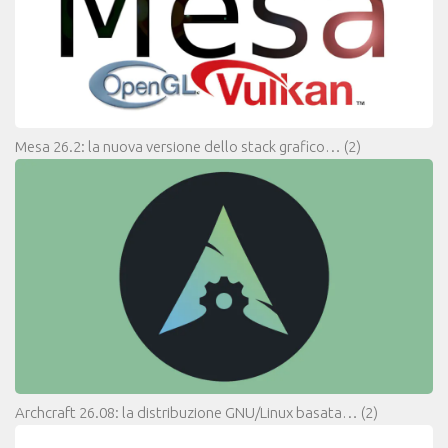
Mesa 26.2: la nuova versione dello stack grafico…
(2)
Archcraft 26.08: la distribuzione GNU/Linux basata…
(2)