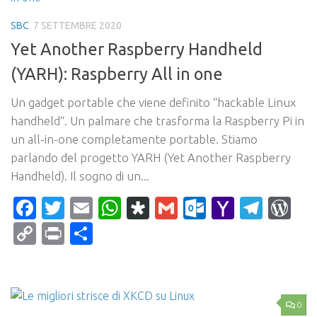
SBC
7 SETTEMBRE 2020
Yet Another Raspberry Handheld
(YARH): Raspberry All in one
Un gadget portable che viene definito “hackable Linux
handheld“. Un palmare che trasforma la Raspberry Pi in
un all-in-one completamente portable. Stiamo
parlando del progetto YARH (Yet Another Raspberry
Handheld). Il sogno di un...
Facebook
Twitter
Email
WhatsApp
Diaspora
Gmail
Outlook.c
Yahoo
Tele
Wo
Mail
Copy
Print
Condividi
Link
0