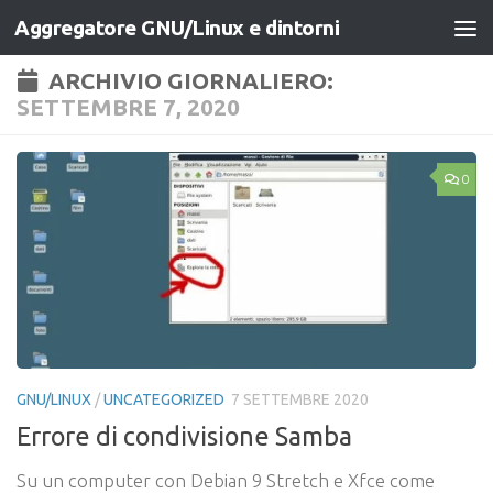
Aggregatore GNU/Linux e dintorni
Salta al contenuto
ARCHIVIO GIORNALIERO:
SETTEMBRE 7, 2020
0
GNU/LINUX
/
UNCATEGORIZED
7 SETTEMBRE 2020
Errore di condivisione Samba
Su un computer con Debian 9 Stretch e Xfce come