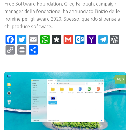
Free Software Foundation, Greg Farough, campaign
manager della fondazione, ha annunciato l’inizio delle
nomine per gli award 2020. Spesso, quando si pensa a
chi produce software...
Facebook
Twitter
Email
WhatsApp
Diaspora
Gmail
Outlook.c
Yahoo
Tele
Wo
Mail
Copy
Print
Condividi
Link
0