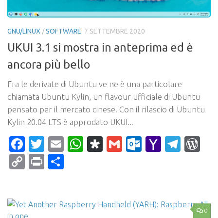
GNU/LINUX
/
SOFTWARE
7 SETTEMBRE 2020
UKUI 3.1 si mostra in anteprima ed è
ancora più bello
Fra le derivate di Ubuntu ve ne è una particolare
chiamata Ubuntu Kylin, un flavour ufficiale di Ubuntu
pensato per il mercato cinese. Con il rilascio di Ubuntu
Kylin 20.04 LTS è approdato UKUI...
Facebook
Twitter
Email
WhatsApp
Diaspora
Gmail
Outlook.c
Yahoo
Tele
Wo
Mail
Copy
Print
Condividi
Link
0