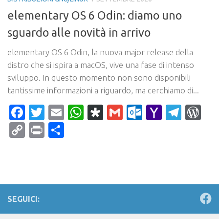
elementary OS 6 Odin: diamo uno
sguardo alle novità in arrivo
elementary OS 6 Odin, la nuova major release della
distro che si ispira a macOS, vive una fase di intenso
sviluppo. In questo momento non sono disponibili
tantissime informazioni a riguardo, ma cerchiamo di...
Facebook
Twitter
Email
WhatsApp
Diaspora
Gmail
Outlook.c
Yahoo
Tele
Wo
Mail
Copy
Print
Condividi
Link
SEGUICI: