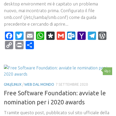
desktop environment mi è capitato un problema
nuovo, mai incontrato prima. Configurato il file
smb.conf (/etc/samba/smb.conf) come da guida
precedente e cercando di aprire...
Facebook
Twitter
Email
WhatsApp
Diaspora
Gmail
Outlook.c
Yahoo
Tele
Wo
Mail
Copy
Print
Condividi
Link
0
GNU/LINUX
/
WEB DAL MONDO
7 SETTEMBRE 2020
Free Software Foundation: avviate le
nomination per i 2020 awards
Tramite questo post, pubblicato sul sito ufficiale della