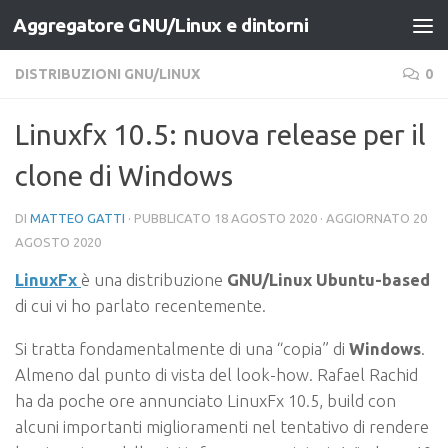
Aggregatore GNU/Linux e dintorni
Salta al contenuto
DISTRIBUZIONI GNU/LINUX
0
Linuxfx 10.5: nuova release per il
clone di Windows
DI
MATTEO GATTI
· PUBBLICATO
18 AGOSTO 2020
· AGGIORNATO
20
AGOSTO 2020
LinuxFx
è una distribuzione
GNU/Linux Ubuntu-based
di cui vi ho parlato recentemente.
Si tratta fondamentalmente di una “copia” di
Windows
.
Almeno dal punto di vista del look-how. Rafael Rachid
ha da poche ore annunciato LinuxFx 10.5, build con
alcuni importanti miglioramenti nel tentativo di rendere