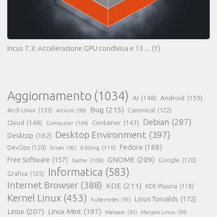
Incus 7.3: Accelerazione GPU condivisa e 13…
(1)
Aggiornamento
(1034)
AI
(148)
Android
(155)
Bug
(215)
Arch Linux
(133)
Canonical
(122)
Articoli
(99)
Debian
(287)
Cloud
(148)
Container
(143)
Computer
(104)
Desktop Environment
(397)
Desktop
(162)
Fedora
(188)
DevOps
(120)
Editing
(110)
Driver
(95)
GNOME
(209)
Free Software
(157)
Game
(108)
Google
(120)
Informatica
(583)
Grafica
(125)
Internet Browser
(388)
KDE
(211)
KDE Plasma
(118)
Kernel Linux
(453)
Linus Torvalds
(172)
Kubernetes
(91)
Linux
(207)
Linux Mint
(197)
Malware
(93)
Manjaro Linux
(94)