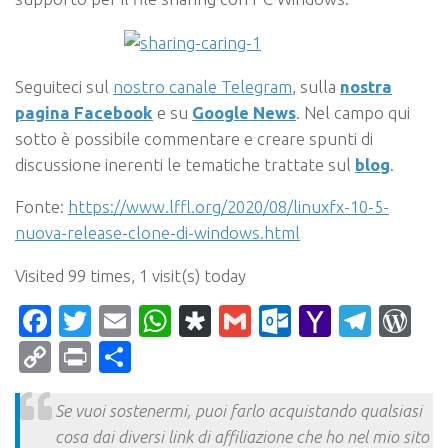
Seguiteci sul
nostro canale Telegram
, sulla
nostra
pagina Facebook
e su
Google News
. Nel campo qui
sotto è possibile commentare e creare spunti di
discussione inerenti le tematiche trattate sul
blog
.
Fonte:
https://www.lffl.org/2020/08/linuxfx-10-5-
nuova-release-clone-di-windows.html
Visited 99 times, 1 visit(s) today
Facebook
Twitter
Email
WhatsApp
Diaspora
Gmail
Outlook.c
Yahoo
Tele
Wo
Mail
Copy
Print
Condividi
Link
Se vuoi sostenermi, puoi farlo acquistando qualsiasi
cosa dai diversi link di affiliazione che ho nel mio sito