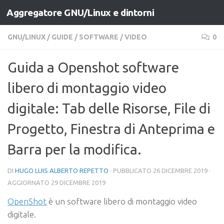
Aggregatore GNU/Linux e dintorni
Salta al contenuto
GNU/LINUX
/
GUIDE
/
SOFTWARE
/
VIDEO
0
Guida a Openshot software
libero di montaggio video
digitale: Tab delle Risorse, File di
Progetto, Finestra di Anteprima e
Barra per la modifica.
DI
HUGO LUIS ALBERTO REPETTO
· PUBBLICATO
26 DICEMBRE 2019
·
AGGIORNATO
29 DICEMBRE 2019
OpenShot
è un software libero di montaggio video
digitale.