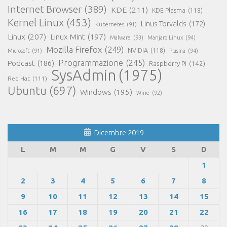
Internet Browser
(389)
KDE
(211)
KDE Plasma
(118)
Kernel Linux
(453)
Linus Torvalds
(172)
Kubernetes
(91)
Linux
(207)
Linux Mint
(197)
Malware
(93)
Manjaro Linux
(94)
Mozilla Firefox
(249)
NVIDIA
(118)
Microsoft
(91)
Plasma
(94)
Programmazione
(245)
Podcast
(186)
Raspberry Pi
(142)
SysAdmin
(1975)
Red Hat
(111)
Ubuntu
(697)
Windows
(195)
Wine
(92)
Dicembre 2019
L
M
M
G
V
S
D
1
2
3
4
5
6
7
8
9
10
11
12
13
14
15
16
17
18
19
20
21
22