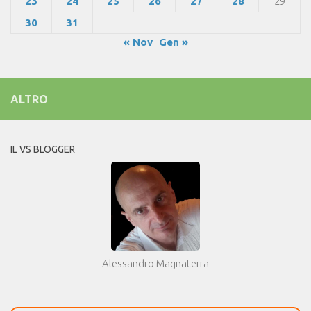
23
24
25
26
27
28
29
30
31
« Nov
Gen »
ALTRO
IL VS BLOGGER
Alessandro Magnaterra