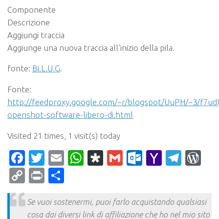
Componente
Descrizione
Aggiungi traccia
Aggiunge una nuova traccia all’inizio della pila.
fonte:
Bi.L.U.G
.
Fonte:
http://feedproxy.google.com/~r/blogspot/UuPH/~3/f7udI
openshot-software-libero-di.html
Visited 21 times, 1 visit(s) today
Facebook
Twitter
Email
WhatsApp
Diaspora
Gmail
Outlook.c
Yahoo
Tele
Wo
Mail
Copy
Print
Condividi
Link
Se vuoi sostenermi, puoi farlo acquistando qualsiasi
cosa dai diversi link di affiliazione che ho nel mio sito