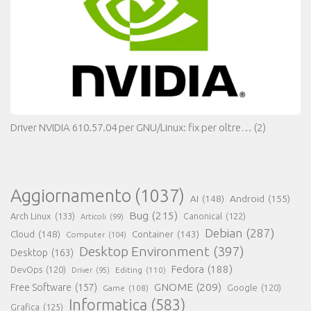
Driver NVIDIA 610.57.04 per GNU/Linux: fix per oltre…
(2)
Aggiornamento
(1037)
AI
(148)
Android
(155)
Bug
(215)
Arch Linux
(133)
Canonical
(122)
Articoli
(99)
Debian
(287)
Cloud
(148)
Container
(143)
Computer
(104)
Desktop Environment
(397)
Desktop
(163)
Fedora
(188)
DevOps
(120)
Editing
(110)
Driver
(95)
GNOME
(209)
Free Software
(157)
Game
(108)
Google
(120)
Informatica
(583)
Grafica
(125)