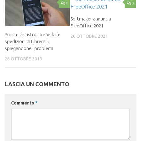
0
0
Softmaker annuncia
FreeOffice 2021
Purism disastro: rimanda le
20 OTTOBRE 2021
spedizioni di Librem 5,
spiegandone i problemi
26 OTTOBRE 2019
LASCIA UN COMMENTO
Commento
*