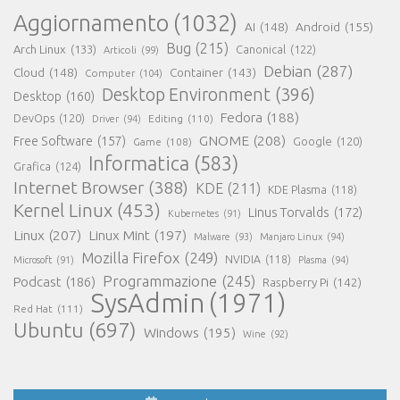
Aggiornamento
(1032)
AI
(148)
Android
(155)
Bug
(215)
Arch Linux
(133)
Canonical
(122)
Articoli
(99)
Debian
(287)
Cloud
(148)
Container
(143)
Computer
(104)
Desktop Environment
(396)
Desktop
(160)
Fedora
(188)
DevOps
(120)
Editing
(110)
Driver
(94)
GNOME
(208)
Free Software
(157)
Google
(120)
Game
(108)
Informatica
(583)
Grafica
(124)
Internet Browser
(388)
KDE
(211)
KDE Plasma
(118)
Kernel Linux
(453)
Linus Torvalds
(172)
Kubernetes
(91)
Linux
(207)
Linux Mint
(197)
Malware
(93)
Manjaro Linux
(94)
Mozilla Firefox
(249)
NVIDIA
(118)
Microsoft
(91)
Plasma
(94)
Programmazione
(245)
Podcast
(186)
Raspberry Pi
(142)
SysAdmin
(1971)
Red Hat
(111)
Ubuntu
(697)
Windows
(195)
Wine
(92)