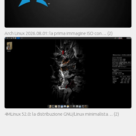
Arch Linux 2026.08.01: la prima immagine ISO con…
(2)
4MLinux 52.0: la distribuzione GNU/Linux minimalista…
(2)