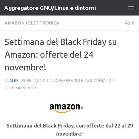
Aggregatore GNU/Linux e dintorni
Salta al contenuto
AMAZON
/
ELETTRONICA
0
Settimana del Black Friday su
Amazon: offerte del 24
novembre!
DI
ALEX
· PUBBLICATO
24 NOVEMBRE 2019
· AGGIORNATO
24
NOVEMBRE 2019
Settimana del Black Friday, con offerte dal 22 al 29
novembre!