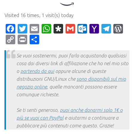
Visited 16 times, 1 visit(s) today
Facebook
Twitter
Email
WhatsApp
Diaspora
Gmail
Outlook.c
Yahoo
Tele
Wo
Mail
Copy
Print
Condividi
Link
Se vuoi sostenermi, puoi farlo acquistando qualsiasi
cosa dai diversi link di affiliazione che ho nel mio sito
o
partendo da qui
oppure alcune di queste
distribuzioni GNU/Linux che
sono disponibili sul mio
negozio online
, quelle mancanti possono essere
comunque richieste.
Se ti senti generoso,
puoi anche donarmi solo 1€ o
più se vuoi con PayPal
e aiutarmi a continuare a
pubblicare più contenuti come questo. Grazie!