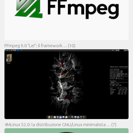
FFmpeg 9.0 “Lei”: il framework…
(10)
4MLinux 52.0: la distribuzione GNU/Linux minimalista…
(7)