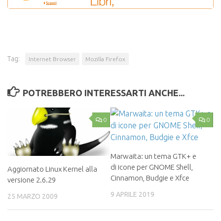
Tag:
Internet Browser
Mozilla Firefox
POTREBBERO INTERESSARTI ANCHE...
0
0
Marwaita: un tema GTK+ e
di icone per GNOME Shell,
Aggiornato Linux Kernel alla
Cinnamon, Budgie e Xfce
versione 2.6.29
9 APRILE 2019
25 MARZO 2009