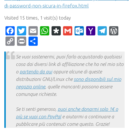
di-password-non-sicura-in-firefox.html
Visited 15 times, 1 visit(s) today
Facebook
Twitter
Email
WhatsApp
Diaspora
Gmail
Outlook.c
Yahoo
Tele
Wo
Mail
Copy
Print
Condividi
Link
Se vuoi sostenermi, puoi farlo acquistando qualsiasi
cosa dai diversi link di affiliazione che ho nel mio sito
o
partendo da qui
oppure alcune di queste
distribuzioni GNU/Linux che
sono disponibili sul mio
negozio online
, quelle mancanti possono essere
comunque richieste.
Se ti senti generoso,
puoi anche donarmi solo 1€ o
più se vuoi con PayPal
e aiutarmi a continuare a
pubblicare più contenuti come questo. Grazie!