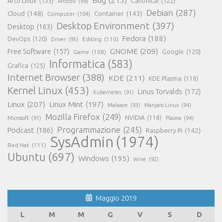
Bug
(215)
Arch Linux
(133)
Canonical
(122)
Articoli
(99)
Debian
(287)
Cloud
(148)
Container
(143)
Computer
(104)
Desktop Environment
(397)
Desktop
(163)
Fedora
(188)
DevOps
(120)
Editing
(110)
Driver
(95)
GNOME
(209)
Free Software
(157)
Game
(108)
Google
(120)
Informatica
(583)
Grafica
(125)
Internet Browser
(388)
KDE
(211)
KDE Plasma
(118)
Kernel Linux
(453)
Linus Torvalds
(172)
Kubernetes
(91)
Linux
(207)
Linux Mint
(197)
Malware
(93)
Manjaro Linux
(94)
Mozilla Firefox
(249)
NVIDIA
(118)
Microsoft
(91)
Plasma
(94)
Programmazione
(245)
Podcast
(186)
Raspberry Pi
(142)
SysAdmin
(1974)
Red Hat
(111)
Ubuntu
(697)
Windows
(195)
Wine
(92)
Maggio 2019
L
M
M
G
V
S
D