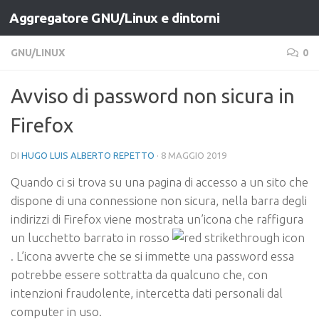
Aggregatore GNU/Linux e dintorni
Salta al contenuto
GNU/LINUX
0
Avviso di password non sicura in
Firefox
DI
HUGO LUIS ALBERTO REPETTO
·
8 MAGGIO 2019
Quando ci si trova su una pagina di accesso a un sito che
dispone di una connessione non sicura, nella barra degli
indirizzi di Firefox viene mostrata un’icona che raffigura
un lucchetto barrato in rosso
. L’icona avverte che se si immette una password essa
potrebbe essere sottratta da qualcuno che, con
intenzioni fraudolente, intercetta dati personali dal
computer in uso.