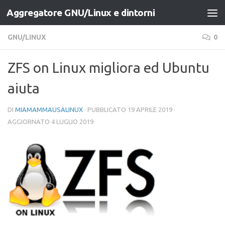
Aggregatore GNU/Linux e dintorni
Salta al contenuto
GNU/LINUX
0
ZFS on Linux migliora ed Ubuntu
aiuta
DI
MIAMAMMAUSALINUX
· PUBBLICATO
19 APRILE 2019
·
AGGIORNATO
4 LUGLIO 2019