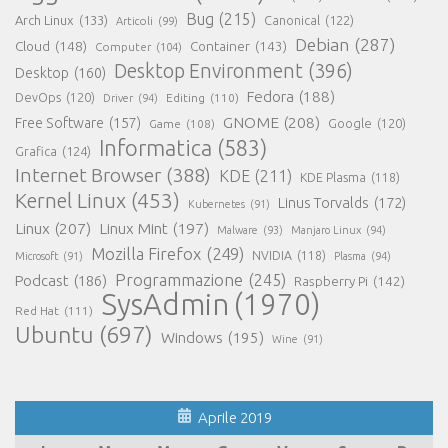
Bug
(215)
Arch Linux
(133)
Canonical
(122)
Articoli
(99)
Debian
(287)
Cloud
(148)
Container
(143)
Computer
(104)
Desktop Environment
(396)
Desktop
(160)
Fedora
(188)
DevOps
(120)
Editing
(110)
Driver
(94)
GNOME
(208)
Free Software
(157)
Google
(120)
Game
(108)
Informatica
(583)
Grafica
(124)
Internet Browser
(388)
KDE
(211)
KDE Plasma
(118)
Kernel Linux
(453)
Linus Torvalds
(172)
Kubernetes
(91)
Linux
(207)
Linux Mint
(197)
Malware
(93)
Manjaro Linux
(94)
Mozilla Firefox
(249)
NVIDIA
(118)
Microsoft
(91)
Plasma
(94)
Programmazione
(245)
Podcast
(186)
Raspberry Pi
(142)
SysAdmin
(1970)
Red Hat
(111)
Ubuntu
(697)
Windows
(195)
Wine
(91)
Aprile 2019