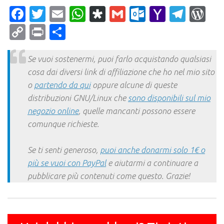
Facebook
Twitter
Email
WhatsApp
Diaspora
Gmail
Outlook.c
Yahoo
Tele
Wo
Mail
Copy
Print
Condividi
Link
Se vuoi sostenermi, puoi farlo acquistando qualsiasi
cosa dai diversi link di affiliazione che ho nel mio sito
o
partendo da qui
oppure alcune di queste
distribuzioni GNU/Linux che
sono disponibili sul mio
negozio online
, quelle mancanti possono essere
comunque richieste.
Se ti senti generoso,
puoi anche donarmi solo 1€ o
più se vuoi con PayPal
e aiutarmi a continuare a
pubblicare più contenuti come questo. Grazie!