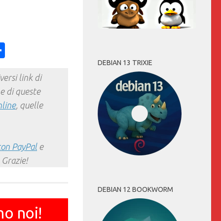
ess
y
int
Condividi
DEBIAN 13 TRIXIE
ersi link di
e di queste
nline
, quelle
con PayPal
e
 Grazie!
DEBIAN 12 BOOKWORM
mo noi!