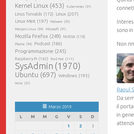
Kernel Linux
(453)
Kubernetes
(91)
connett
Linux
(207)
Linus Torvalds
(172)
Linux Mint
(197)
Interes
Malware
(93)
sono in
Manjaro Linux
(94)
Microsoft
(91)
Mozilla Firefox
(249)
NVIDIA
(118)
Non ri
Podcast
(186)
Plasma
(94)
Programmazione
(245)
Raspberry Pi
(142)
Red Hat
(111)
SysAdmin
(1970)
Ubuntu
(697)
Windows
(195)
Wine
(91)
Raoul S
Da sem
il port
Marzo 2019
in gene
L
M
M
G
V
S
D
attenzi
1
2
3