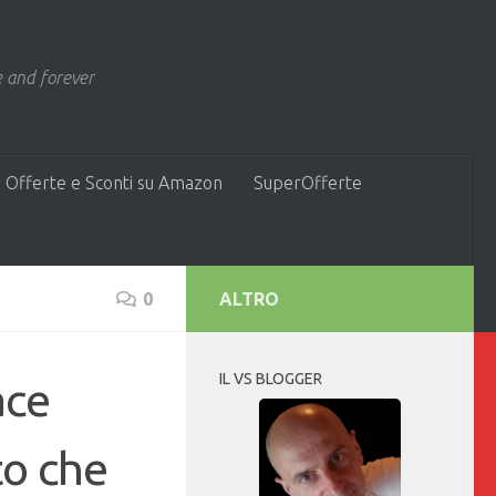
 and forever
 Offerte e Sconti su Amazon
SuperOfferte
0
ALTRO
IL VS BLOGGER
ace
to che