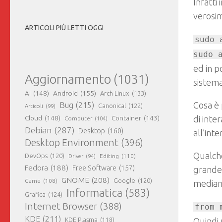
Infatti
verosim
ARTICOLI PIÙ LETTI OGGI
sudo 
sudo 
ed in p
Aggiornamento
(1031)
sistema
AI
(148)
Android
(155)
Arch Linux
(133)
Cosa è 
Bug
(215)
Canonical
(122)
Articoli
(99)
Cloud
(148)
Container
(143)
di inte
Computer
(104)
Debian
(287)
Desktop
(160)
all’int
Desktop Environment
(396)
Qualche
DevOps
(120)
Editing
(110)
Driver
(94)
Fedora
(188)
Free Software
(157)
grandez
GNOME
(208)
Google
(120)
Game
(108)
mediant
Informatica
(583)
Grafica
(124)
Internet Browser
(388)
from 
KDE
(211)
KDE Plasma
(118)
Quindi 