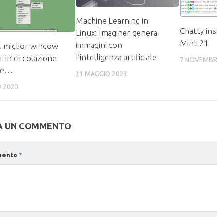
Machine Learning in
Chatty ins
Linux: Imaginer genera
Mint 21
immagini con
il miglior window
l’intelligenza artificiale
 in circolazione
7 NOVEMBR
ce…
21 MAGGIO 2023
O 2020
A UN COMMENTO
mento
*