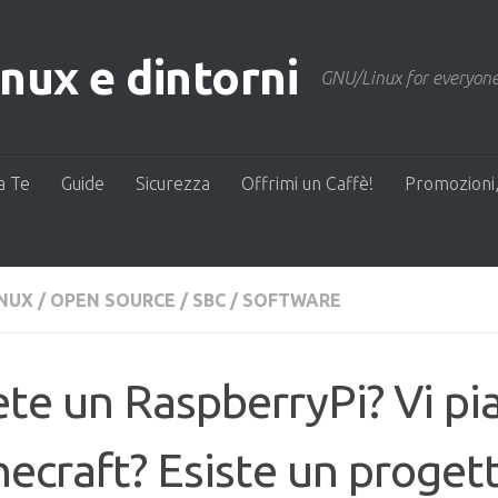
ux e dintorni
GNU/Linux for everyone
a Te
Guide
Sicurezza
Offrimi un Caffè!
Promozioni,
INUX
/
OPEN SOURCE
/
SBC
/
SOFTWARE
te un RaspberryPi? Vi pi
ecraft? Esiste un proget