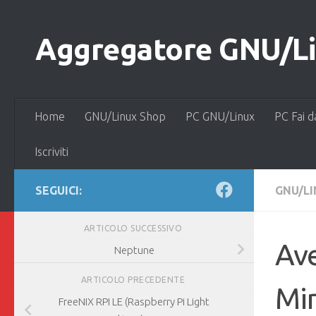
Salta al contenuto
Aggregatore GNU/Lin
Home
GNU/Linux Shop
PC GNU/Linux
PC Fai d
Iscriviti
SEGUICI:
GNU/L
ARTICOLO SUCCESSIVO
Ave
Neptune
ARTICOLO PRECEDENTE
Min
FreeNIX RPI LE (Raspberry Pi Light