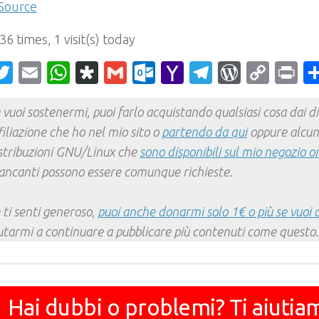
Source
 36 times, 1 visit(s) today
acebook
Twitter
Email
WhatsApp
Diaspora
Gmail
Outlook.com
Yahoo
Telegram
WordPr
Cop
Pr
Mail
Link
 vuoi sostenermi, puoi farlo acquistando qualsiasi cosa dai div
filiazione che ho nel mio sito o
partendo da qui
oppure alcun
stribuzioni GNU/Linux che
sono disponibili sul mio negozio o
ncanti possono essere comunque richieste.
 ti senti generoso,
puoi anche donarmi solo 1€ o più se vuoi 
utarmi a continuare a pubblicare più contenuti come questo.
Hai dubbi o problemi? Ti aiutia