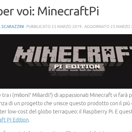
per voi: MinecraftPi
 SCARAZZINI
· PUBBLICATO
25 MARZO 2019
· AGGIORNATO
25 MARZO 
e tra i (milioni? Miliardi?) di appassionati Minecraft vi farà
enza di un progetto che unisce questo prodotto con il più
r low-cost del globo terraqueo: il Raspberry Pi. E ques
ft PI Edition
.