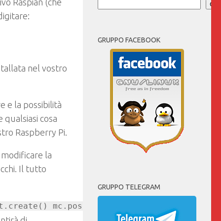
tivo Raspian (che
Cer
igitare:
GRUPPO FACEBOOK
tallata nel vostro
e e la possibilità
 qualsiasi cosa
stro Raspberry Pi.
 modificare la
chi. Il tutto
GRUPPO TELEGRAM
t.create() mc.postToChat("Hello world")
ntirà di