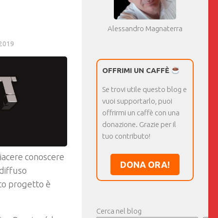
Alessandro Magnaterra
2019
OFFRIMI UN CAFFÈ
Se trovi utile questo blog e
vuoi supportarlo, puoi
offrirmi un caffè con una
donazione. Grazie per il
tuo contributo!
 piacere conoscere
DONA ORA!
 diffuso
to progetto è
Cerca nel blog