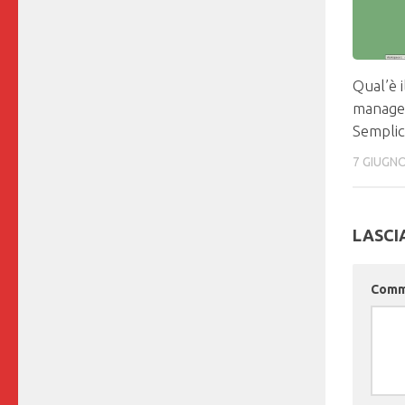
Qual’è 
manager
Sempli
7 GIUGN
LASCI
Com