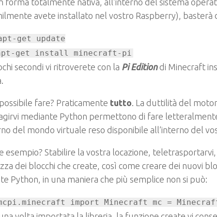
 in forma totalmente nativa, all’interno del sistema opera
ilmente avete installato nel vostro Raspberry), basterà d
apt-get update

apt-get install minecraft-pi
ochi secondi vi ritroverete con la
Pi Edition
di Minecraft ins
.
possibile fare? Praticamente
tutto
. La duttilità del motor
ragirvi mediante Python permettono di fare letteralmente
erno del mondo virtuale reso disponibile all’interno del vo
 esempio? Stabilire la vostra locazione, teletrasportarvi,
za dei blocchi che create, così come creare dei nuovi bloc
e Python, in una maniera che più semplice non si può:
mcpi.minecraft import Minecraft mc = Minecraf
una volta importata la libreria, la funzione create vi conse