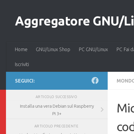
Salta al contenuto
Aggregatore GNU/Lin
Home
GNU/Linux Shop
PC GNU/Linux
PC Fai d
Iscriviti
SEGUICI:
MONDO
ARTICOLO SUCCESSIVO
Mic
Installa una vera Debian sul Raspberry
Pi 3+
cod
ARTICOLO PRECEDENTE