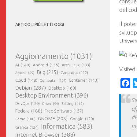
consuet
del cod
Il pote
ARTICOLI PIÙ LETTI OGGI
svilupp
Univer
Aggiornamento
(1031)
AI
(148)
Android
(155)
Arch Linux
(133)
Visited
Bug
(215)
Canonical
(122)
Articoli
(99)
Cloud
(148)
Container
(143)
F
Computer
(104)
Debian
(287)
Desktop
(160)
Desktop Environment
(396)
Se
DevOps
(120)
Editing
(110)
Driver
(94)
af
Fedora
(188)
Free Software
(157)
di
GNOME
(208)
Google
(120)
Game
(108)
Informatica
(583)
ma
Grafica
(124)
Internet Browser
(388)