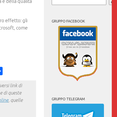
a e della qualità
Cer
o effetto: gli
GRUPPO FACEBOOK
crosoft, come
ess
y
int
Condividi
ersi link di
e di queste
GRUPPO TELEGRAM
nline
, quelle