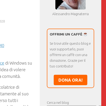
Alessandro Magnaterra
020
OFFRIMI UN CAFFÈ
Se trovi utile questo blog e
vuoi supportarlo, puoi
offrirmi un caffè con una
donazione. Grazie per il
ice
di Windows su
tuo contributo!
’idea di volere
la comunità.
DONA ORA!
olatrice di
ettamente al suo
rso tutti i
Cerca nel blog