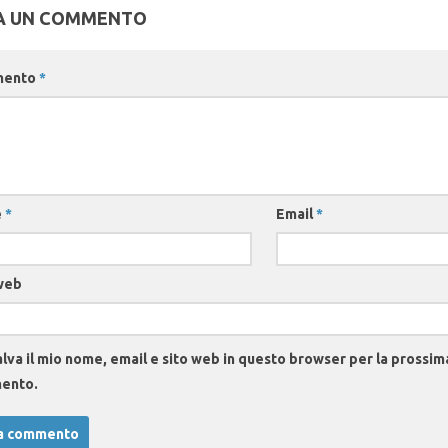
A UN COMMENTO
mento
*
e
*
Email
*
web
lva il mio nome, email e sito web in questo browser per la prossim
ento.