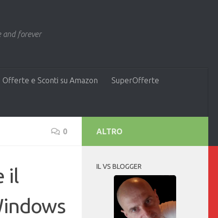
 and forever
 Offerte e Sconti su Amazon
SuperOfferte
0
ALTRO
IL VS BLOGGER
 il
 Windows