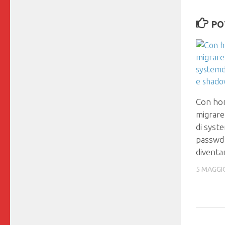
PO
Con hom
migrare
di syst
passwd
diventa
5 MAGGI