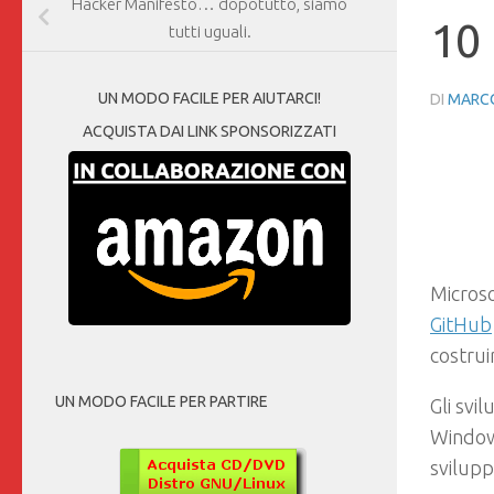
Hacker Manifesto… dopotutto, siamo
10
tutti uguali.
UN MODO FACILE PER AIUTARCI!
DI
MARCO
ACQUISTA DAI LINK SPONSORIZZATI
Micros
GitHub
costrui
UN MODO FACILE PER PARTIRE
Gli svi
Windows
svilupp