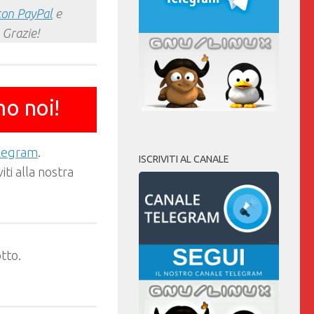
con PayPal
e
 Grazie!
mo noi!
elegram
.
ISCRIVITI AL CANALE
ti alla nostra
tto.