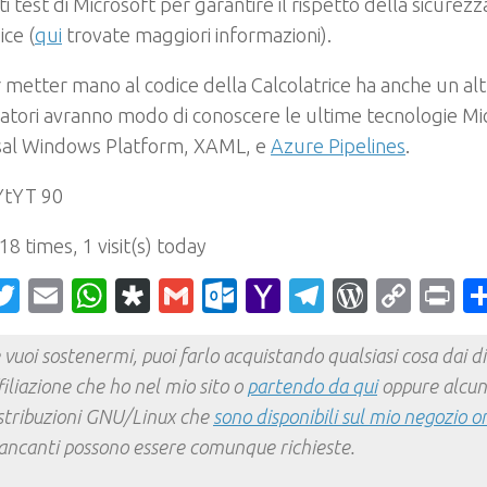
i test di Microsoft per garantire il rispetto della sicurezz
ice (
qui
trovate maggiori informazioni).
r metter mano al codice della Calcolatrice ha anche un altr
atori avranno modo di conoscere le ultime tecnologie Mi
sal Windows Platform, XAML, e
Azure Pipelines
.
 18 times, 1 visit(s) today
acebook
Twitter
Email
WhatsApp
Diaspora
Gmail
Outlook.com
Yahoo
Telegram
WordPr
Cop
Pr
Mail
Link
 vuoi sostenermi, puoi farlo acquistando qualsiasi cosa dai div
filiazione che ho nel mio sito o
partendo da qui
oppure alcun
stribuzioni GNU/Linux che
sono disponibili sul mio negozio o
ncanti possono essere comunque richieste.