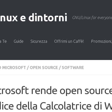
ux e dintorni
GNU/Linux for everyone
a Te
Guide
Sicurezza
Offrimi un Caffè!
Promozioni,
 MICROSOFT
/
OPEN SOURCE
/
SOFTWARE
rosoft rende open source
ice della Calcolatrice di