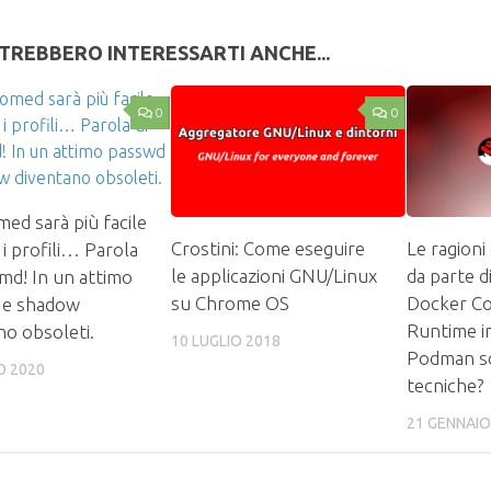
TREBBERO INTERESSARTI ANCHE...
0
0
ed sarà più facile
Crostini: Come eseguire
Le ragioni
 i profili… Parola
le applicazioni GNU/Linux
da parte d
emd! In un attimo
su Chrome OS
Docker Co
 e shadow
Runtime in
no obsoleti.
10 LUGLIO 2018
Podman s
O 2020
tecniche?
21 GENNAIO