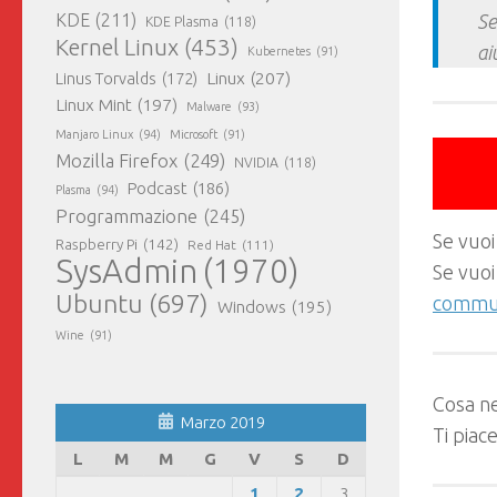
KDE
(211)
Se
KDE Plasma
(118)
Kernel Linux
(453)
ai
Kubernetes
(91)
Linux
(207)
Linus Torvalds
(172)
Linux Mint
(197)
Malware
(93)
Manjaro Linux
(94)
Microsoft
(91)
Mozilla Firefox
(249)
NVIDIA
(118)
Podcast
(186)
Plasma
(94)
Programmazione
(245)
Se vuoi
Raspberry Pi
(142)
Red Hat
(111)
SysAdmin
(1970)
Se vuoi
Ubuntu
(697)
commun
Windows
(195)
Wine
(91)
Cosa ne
Marzo 2019
Ti piac
L
M
M
G
V
S
D
1
2
3