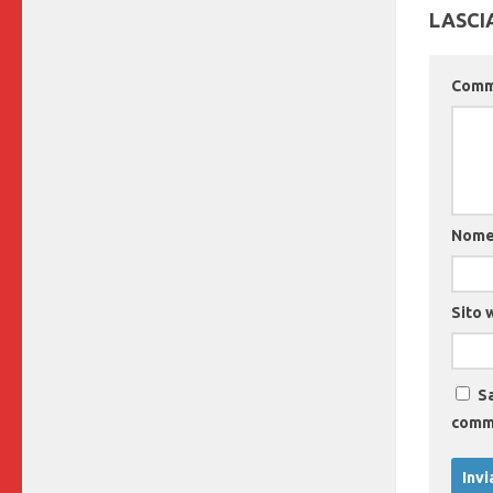
LASCI
Com
Nom
Sito 
Sa
comm