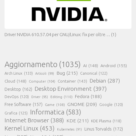
Driver NVIDIA 610.57.04 per GNU/Linux: fix per oltre…
(1)
Aggiornamento
(1035)
AI
(148)
Android
(155)
Bug
(215)
Arch Linux
(133)
Canonical
(122)
Articoli
(99)
Debian
(287)
Cloud
(148)
Container
(143)
Computer
(104)
Desktop Environment
(397)
Desktop
(162)
Fedora
(188)
DevOps
(120)
Editing
(110)
Driver
(95)
GNOME
(209)
Free Software
(157)
Game
(108)
Google
(120)
Informatica
(583)
Grafica
(125)
Internet Browser
(388)
KDE
(211)
KDE Plasma
(118)
Kernel Linux
(453)
Linus Torvalds
(172)
Kubernetes
(91)