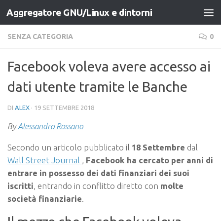
Aggregatore GNU/Linux e dintorni
Salta al contenuto
SENZA CATEGORIA
0
Facebook voleva avere accesso ai
dati utente tramite le Banche
DI
ALEX
·
19 SETTEMBRE 2018
By
Alessandro Rossano
Secondo un articolo pubblicato il
18 Settembre
dal
Wall Street Journal
,
Facebook ha cercato per anni di
entrare in possesso dei dati finanziari dei suoi
iscritti
, entrando in conflitto diretto con
molte
società finanziarie
.