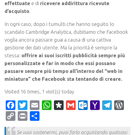
effettuate
e di
ricevere addirittura ricevute
d’acquisto
.
In ogni caso, dopo i tumulti che hanno seguito lo
scandalo Cambridge Analytica, dubitiamo che Facebook
voglia ancora passare guai a causa di una cattiva
gestione dei dati utente. Ma la priorità è sempre la
stessa:
offrire ai suoi iscritti pubblicità sempre più
personalizzate e far in modo che essi possano
passare sempre più tempo all’interno del “web in
miniatura” che Facebook sta tentando di creare.
Visited 16 times, 1 visit(s) today
Facebook
Twitter
Email
WhatsApp
Diaspora
Gmail
Outlook.c
Yahoo
Tele
Wo
Mail
Copy
Print
Condividi
Link
Se vuoi sostenermi, puoi farlo acquistando qualsiasi