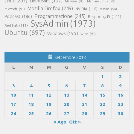
Linux
(207)
Linux Mint
(197)
Malware
(93)
Manjaro Linux
(94)
Mozilla Firefox
(249)
NVIDIA
(118)
Microsoft
(91)
Plasma
(94)
Programmazione
(245)
Podcast
(186)
Raspberry Pi
(142)
SysAdmin
(1973)
Red Hat
(111)
Ubuntu
(697)
Windows
(195)
Wine
(92)
Settembre 2018
L
M
M
G
V
S
D
1
2
3
4
5
6
7
8
9
10
11
12
13
14
15
16
17
18
19
20
21
22
23
24
25
26
27
28
29
30
« Ago
Ott »