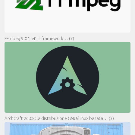
FFmpeg 9.0 “Lei”: il framework…
(7)
Archcraft 26.08: la distribuzione GNU/Linux basata…
(3)