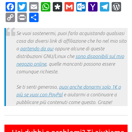
Facebook
Twitter
Email
WhatsApp
Diaspora
Gmail
Outlook.c
Yahoo
Tele
Wo
Mail
Copy
Print
Condividi
Link
Se vuoi sostenermi, puoi farlo acquistando qualsiasi
cosa dai diversi link di affiliazione che ho nel mio sito
o
partendo da qui
oppure alcune di queste
distribuzioni GNU/Linux che
sono disponibili sul mio
negozio online
, quelle mancanti possono essere
comunque richieste.
Se ti senti generoso,
puoi anche donarmi solo 1€ o
più se vuoi con PayPal
e aiutarmi a continuare a
pubblicare più contenuti come questo. Grazie!