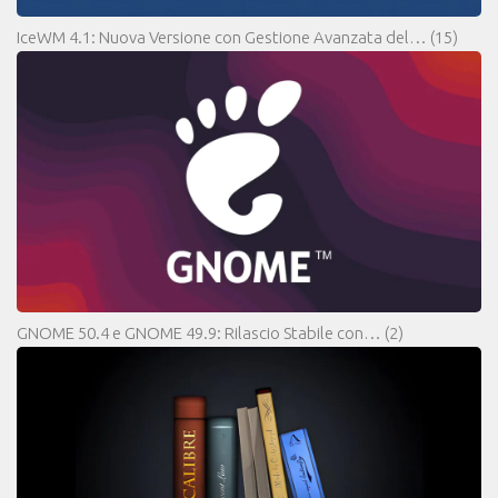
IceWM 4.1: Nuova Versione con Gestione Avanzata del…
(15)
GNOME 50.4 e GNOME 49.9: Rilascio Stabile con…
(2)