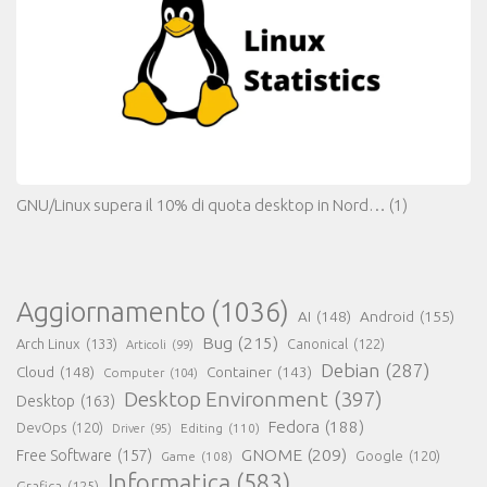
GNU/Linux supera il 10% di quota desktop in Nord…
(1)
Aggiornamento
(1036)
AI
(148)
Android
(155)
Bug
(215)
Arch Linux
(133)
Canonical
(122)
Articoli
(99)
Debian
(287)
Cloud
(148)
Container
(143)
Computer
(104)
Desktop Environment
(397)
Desktop
(163)
Fedora
(188)
DevOps
(120)
Editing
(110)
Driver
(95)
GNOME
(209)
Free Software
(157)
Game
(108)
Google
(120)
Informatica
(583)
Grafica
(125)