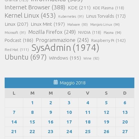
Internet Browser
(388)
KDE
(211)
KDE Plasma
(118)
Kernel Linux
(453)
Linus Torvalds
(172)
Kubernetes
(91)
Linux
(207)
Linux Mint
(197)
Malware
(93)
Manjaro Linux
(94)
Mozilla Firefox
(249)
NVIDIA
(118)
Microsoft
(91)
Plasma
(94)
Programmazione
(245)
Podcast
(186)
Raspberry Pi
(142)
SysAdmin
(1974)
Red Hat
(111)
Ubuntu
(697)
Windows
(195)
Wine
(92)
Maggio 2018
L
M
M
G
V
S
D
1
2
3
4
5
6
7
8
9
10
11
12
13
14
15
16
17
18
19
20
21
22
23
24
25
26
27