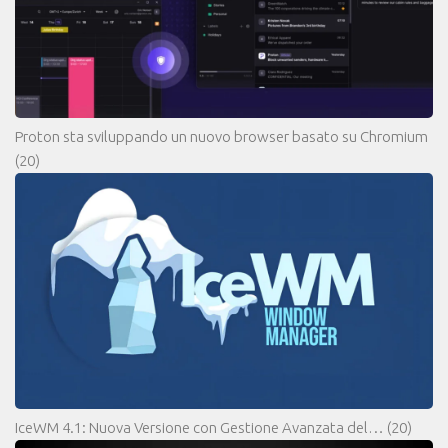
Proton sta sviluppando un nuovo browser basato su Chromium
(20)
IceWM 4.1: Nuova Versione con Gestione Avanzata del…
(20)