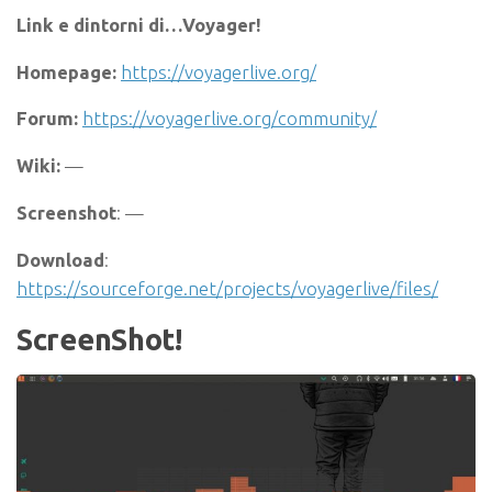
Link e dintorni di…Voyager!
Homepage:
https://voyagerlive.org/
Forum:
https://voyagerlive.org/community/
Wiki:
—
Screenshot
: —
Download
:
https://sourceforge.net/projects/voyagerlive/files/
ScreenShot!