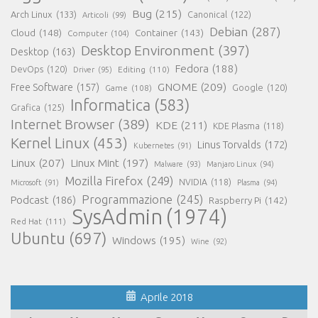
Bug
(215)
Arch Linux
(133)
Canonical
(122)
Articoli
(99)
Debian
(287)
Cloud
(148)
Container
(143)
Computer
(104)
Desktop Environment
(397)
Desktop
(163)
Fedora
(188)
DevOps
(120)
Editing
(110)
Driver
(95)
GNOME
(209)
Free Software
(157)
Game
(108)
Google
(120)
Informatica
(583)
Grafica
(125)
Internet Browser
(389)
KDE
(211)
KDE Plasma
(118)
Kernel Linux
(453)
Linus Torvalds
(172)
Kubernetes
(91)
Linux
(207)
Linux Mint
(197)
Malware
(93)
Manjaro Linux
(94)
Mozilla Firefox
(249)
NVIDIA
(118)
Microsoft
(91)
Plasma
(94)
Programmazione
(245)
Podcast
(186)
Raspberry Pi
(142)
SysAdmin
(1974)
Red Hat
(111)
Ubuntu
(697)
Windows
(195)
Wine
(92)
Aprile 2018