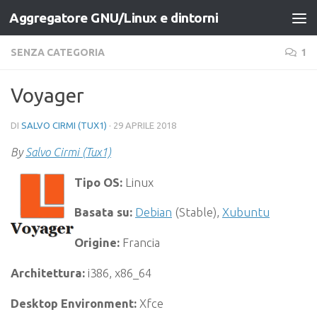
Aggregatore GNU/Linux e dintorni
Salta al contenuto
SENZA CATEGORIA
1
Voyager
DI
SALVO CIRMI (TUX1)
·
29 APRILE 2018
By
Salvo Cirmi (Tux1)
Tipo OS:
Linux
Basata su:
Debian
(Stable),
Xubuntu
Origine:
Francia
Architettura:
i386, x86_64
Desktop Environment:
Xfce