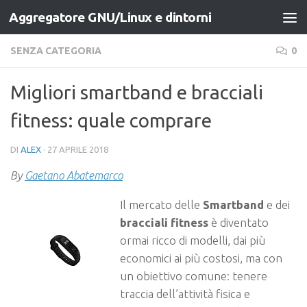
Aggregatore GNU/Linux e dintorni
Salta al contenuto
SENZA CATEGORIA
0
Migliori smartband e bracciali
fitness: quale comprare
DI
ALEX
·
27 APRILE 2018
By
Gaetano Abatemarco
Il mercato delle
Smartband
e dei
bracciali fitness
è diventato
ormai ricco di modelli, dai più
economici ai più costosi, ma con
un obiettivo comune: tenere
traccia dell’attività fisica e