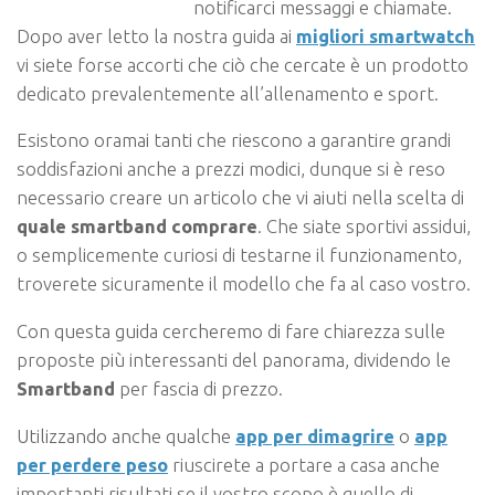
notificarci messaggi e chiamate.
Dopo aver letto la nostra guida ai
migliori smartwatch
vi siete forse accorti che ciò che cercate è un prodotto
dedicato prevalentemente all’allenamento e sport.
Esistono oramai tanti che riescono a garantire grandi
soddisfazioni anche a prezzi modici, dunque si è reso
necessario creare un articolo che vi aiuti nella scelta di
quale smartband comprare
. Che siate sportivi assidui,
o semplicemente curiosi di testarne il funzionamento,
troverete sicuramente il modello che fa al caso vostro.
Con questa guida cercheremo di fare chiarezza sulle
proposte più interessanti del panorama, dividendo le
Smartband
per fascia di prezzo.
Utilizzando anche qualche
app per dimagrire
o
app
per perdere peso
riuscirete a portare a casa anche
importanti risultati se il vostro scopo è quello di