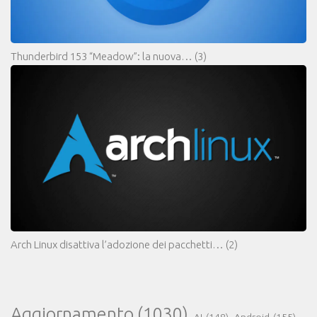
Thunderbird 153 “Meadow”: la nuova…
(3)
Arch Linux disattiva l’adozione dei pacchetti…
(2)
Aggiornamento
(1030)