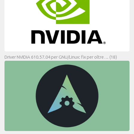
Driver NVIDIA 610.57.04 per GNU/Linux: fix per oltre…
(18)