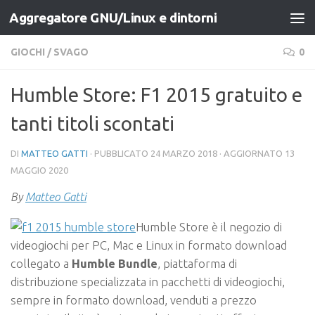
Aggregatore GNU/Linux e dintorni
Salta al contenuto
GIOCHI
/
SVAGO
0
Humble Store: F1 2015 gratuito e
tanti titoli scontati
DI
MATTEO GATTI
· PUBBLICATO
24 MARZO 2018
· AGGIORNATO
13
MAGGIO 2020
By
Matteo Gatti
Humble Store è il negozio di
videogiochi per PC, Mac e Linux in formato download
collegato a
Humble Bundle
, piattaforma di
distribuzione specializzata in pacchetti di videogiochi,
sempre in formato download, venduti a prezzo