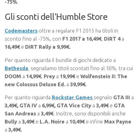
-75%
.
Gli sconti dell’Humble Store
Codemasters
oltre a regalare F1 2015 ha titoli in
sconto fino al -75%, con
F1 2017 a 16,49€
,
DiRT 4
a
16,49€
e
DiRT Rally a 9,99€.
Per quanto riguarda il bundle di giochi dedicato a
Bethesda
, segnaliamo titoli scontati fino al 50%, tra cui
DOOM
a
14,99€
,
Prey
a
19,99€
e
Wolfenstein II: The
new Colossus Deluxe Ed.
a
39,99€.
Per quanto riguarda
Rockstar Games
segnalo
GTA III
a
3,49€, GTA IV
a
6,99€,
GTA Vice City
a
3,49€
e
GTA
San Andreas
a
3,49€
. Inoltre, sono disponibili anche
Bully
a
3,49€
e
L.A. Noire
a
10,49€
e infine
Max Payne
a
3,49€.