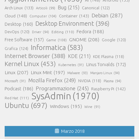
AI
(148)
Android
(155)
Bug
(215)
Arch Linux
(133)
Canonical
(122)
Articoli
(99)
Debian
(287)
Cloud
(148)
Container
(143)
Computer
(104)
Desktop Environment
(396)
Desktop
(160)
Fedora
(188)
DevOps
(120)
Editing
(110)
Driver
(94)
GNOME
(208)
Free Software
(157)
Google
(120)
Game
(108)
Informatica
(583)
Grafica
(124)
Internet Browser
(388)
KDE
(211)
KDE Plasma
(118)
Kernel Linux
(453)
Linus Torvalds
(172)
Kubernetes
(91)
Linux
(207)
Linux Mint
(197)
Malware
(93)
Manjaro Linux
(94)
Mozilla Firefox
(249)
NVIDIA
(118)
Microsoft
(91)
Plasma
(94)
Programmazione
(245)
Podcast
(186)
Raspberry Pi
(142)
SysAdmin
(1970)
Red Hat
(111)
Ubuntu
(697)
Windows
(195)
Wine
(91)
Marzo 2018