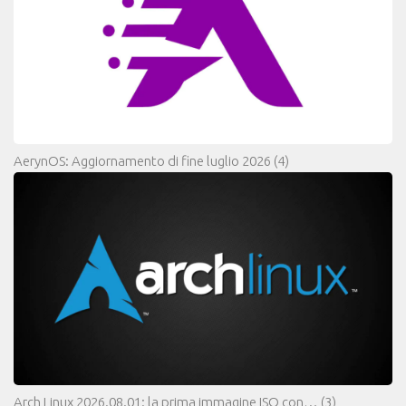
AerynOS: Aggiornamento di fine luglio 2026
(4)
Arch Linux 2026.08.01: la prima immagine ISO con…
(3)