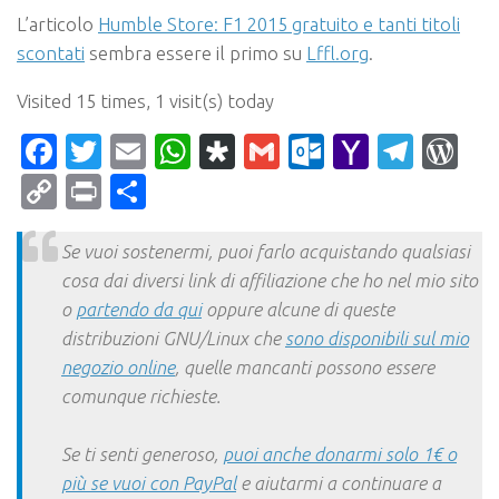
L’articolo
Humble Store: F1 2015 gratuito e tanti titoli
scontati
sembra essere il primo su
Lffl.org
.
Visited 15 times, 1 visit(s) today
Facebook
Twitter
Email
WhatsApp
Diaspora
Gmail
Outlook.c
Yahoo
Tele
Wo
Mail
Copy
Print
Condividi
Link
Se vuoi sostenermi, puoi farlo acquistando qualsiasi
cosa dai diversi link di affiliazione che ho nel mio sito
o
partendo da qui
oppure alcune di queste
distribuzioni GNU/Linux che
sono disponibili sul mio
negozio online
, quelle mancanti possono essere
comunque richieste.
Se ti senti generoso,
puoi anche donarmi solo 1€ o
più se vuoi con PayPal
e aiutarmi a continuare a