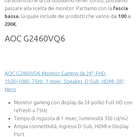
caratteristiche di cui dobbiamo tener conto, possiamo
passare alla scelta dei monitor. Partiamo con la
fascia
bassa
, la quale include dei prodotti che vanno dai
100
ai
200€.
AOC G2460VQ6
AOC G2460VQ6 Monitor Gaming da 24″, FHD,
1920×1080, 75Hz, 1 msec, Speaker, D-Sub, HDMI, DP,
Nero
Monitor gaming con display da 24 pollici Full HD con
refresh a 75Hz
Tempo di risposta di 1 msec; luminosità 350 cd/m2
Ampia connettività, ingressi D-Sub, HDMI e Display
Port