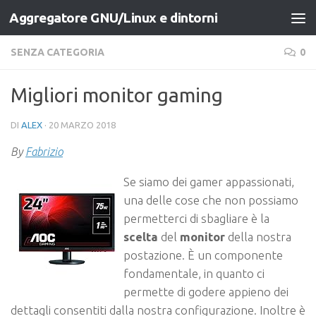
Aggregatore GNU/Linux e dintorni
Salta al contenuto
SENZA CATEGORIA
0
Migliori monitor gaming
DI
ALEX
·
20 MARZO 2018
By
Fabrizio
Se siamo dei gamer appassionati,
una delle cose che non possiamo
permetterci di sbagliare è la
scelta
del
monitor
della nostra
postazione. È un componente
fondamentale, in quanto ci
permette di godere appieno dei
dettagli consentiti dalla nostra configurazione. Inoltre è