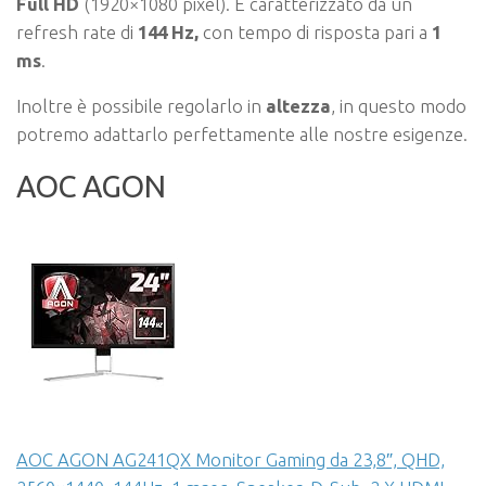
Full HD
(1920×1080 pixel). È caratterizzato da un
refresh rate di
144 Hz,
con tempo di risposta pari a
1
ms
.
Inoltre è possibile regolarlo in
altezza
, in questo modo
potremo adattarlo perfettamente alle nostre esigenze.
AOC AGON
AOC AGON AG241QX Monitor Gaming da 23,8″, QHD,