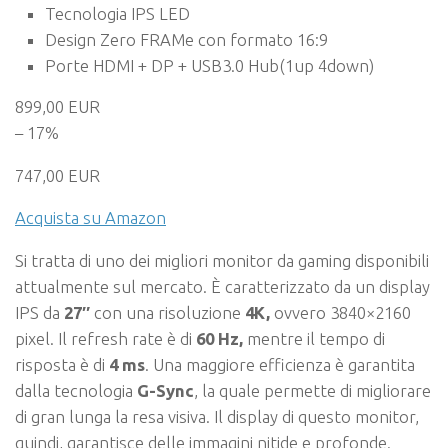
Tecnologia IPS LED
Design Zero FRAMe con formato 16:9
Porte HDMI + DP + USB3.0 Hub(1up 4down)
899,00 EUR
– 17%
747,00 EUR
Acquista su Amazon
Si tratta di uno dei migliori monitor da gaming disponibili
attualmente sul mercato. È caratterizzato da un display
IPS da
27″
con una risoluzione
4K,
ovvero 3840×2160
pixel. Il refresh rate è di
60 Hz,
mentre il tempo di
risposta è di
4 ms
. Una maggiore efficienza è garantita
dalla tecnologia
G-Sync
, la quale permette di migliorare
di gran lunga la resa visiva. Il display di questo monitor,
quindi, garantisce delle immagini nitide e profonde.