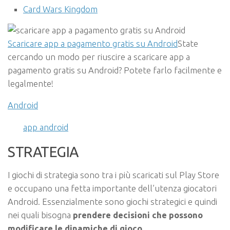
Card Wars Kingdom
Scaricare app a pagamento gratis su Android
State
cercando un modo per riuscire a scaricare app a
pagamento gratis su Android? Potete farlo facilmente e
legalmente!
Android
app android
STRATEGIA
I giochi di strategia sono tra i più scaricati sul Play Store
e occupano una fetta importante dell’utenza giocatori
Android. Essenzialmente sono giochi strategici e quindi
nei quali bisogna
prendere decisioni che possono
modificare le dinamiche di gioco
.