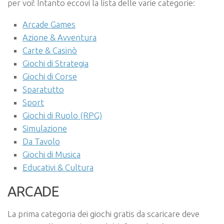
per voi! Intanto eccovi la lista delle varie categorie:
Arcade Games
Azione & Avventura
Carte & Casinò
Giochi di Strategia
Giochi di Corse
Sparatutto
Sport
Giochi di Ruolo (RPG)
Simulazione
Da Tavolo
Giochi di Musica
Educativi & Cultura
ARCADE
La prima categoria dei giochi gratis da scaricare deve