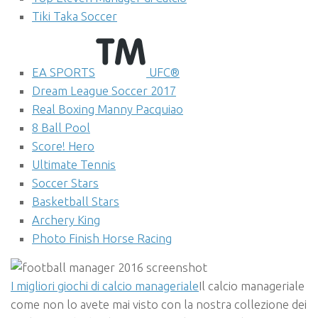
Tiki Taka Soccer
EA SPORTS
UFC®
Dream League Soccer 2017
Real Boxing Manny Pacquiao
8 Ball Pool
Score! Hero
Ultimate Tennis
Soccer Stars
Basketball Stars
Archery King
Photo Finish Horse Racing
I migliori giochi di calcio manageriale
Il calcio manageriale
come non lo avete mai visto con la nostra collezione dei