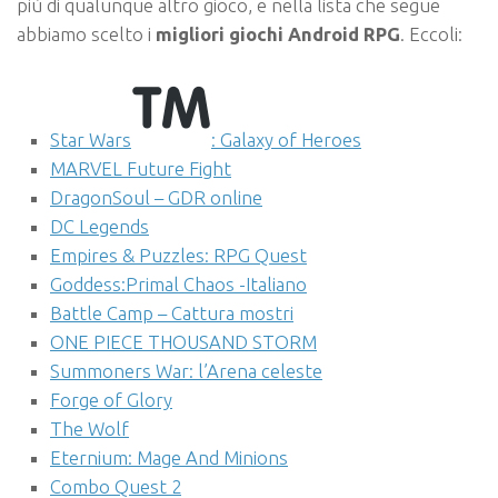
più di qualunque altro gioco, e nella lista che segue
abbiamo scelto i
migliori giochi Android RPG
. Eccoli:
Star Wars
: Galaxy of Heroes
MARVEL Future Fight
DragonSoul – GDR online
DC Legends
Empires & Puzzles: RPG Quest
Goddess:Primal Chaos -Italiano
Battle Camp – Cattura mostri
ONE PIECE THOUSAND STORM
Summoners War: l’Arena celeste
Forge of Glory
The Wolf
Eternium: Mage And Minions
Combo Quest 2