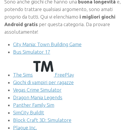
Sono anche giochi che hanno una
buona longevità
e,
potendo trattare qualsiasi argomento, sono amati
proprio da tutti. Qui vi elenchiamo
i migliori giochi
Android gratis
per questa categoria. Da provare
assolutamente!
City Mania: Town Building Game
Bus Simulator 17
The Sims
FreePlay
Giochi di vampiri per ragazze
Vegas Crime Simulator
Dragon Mania Legends
Panther Family Sim
SimCity BuildIt
Block Craft 3D: Simulatore
Plague Inc.