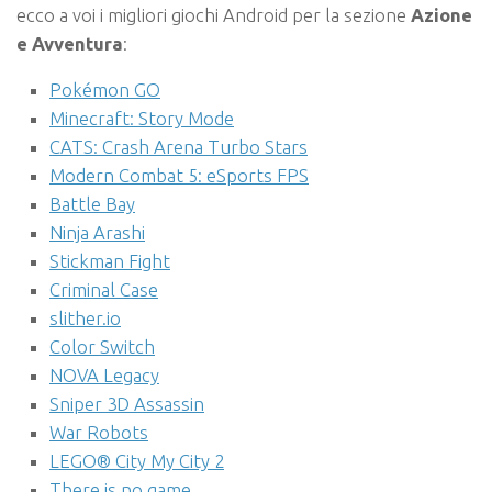
ecco a voi i migliori giochi Android per la sezione
Azione
e Avventura
:
Pokémon GO
Minecraft: Story Mode
CATS: Crash Arena Turbo Stars
Modern Combat 5: eSports FPS
Battle Bay
Ninja Arashi
Stickman Fight
Criminal Case
slither.io
Color Switch
NOVA Legacy
Sniper 3D Assassin
War Robots
LEGO® City My City 2
There is no game