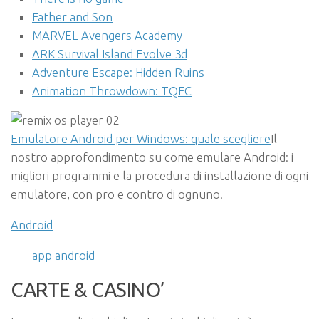
Father and Son
MARVEL Avengers Academy
ARK Survival Island Evolve 3d
Adventure Escape: Hidden Ruins
Animation Throwdown: TQFC
Emulatore Android per Windows: quale scegliere
Il
nostro approfondimento su come emulare Android: i
migliori programmi e la procedura di installazione di ogni
emulatore, con pro e contro di ognuno.
Android
app android
CARTE & CASINO’