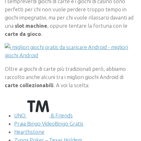
I sempreverdi giochi di carte e i giochi di casinò sono
perfetti per chi non vuole perdere troppo tempo in
giochi impegnativi, ma per chi vuole rilassarsi davanti ad
una
slot machine
, oppure tentare la fortuna con le
carte da gioco
.
Oltre ai giochi di carte più tradizionali però, abbiamo
raccolto anche alcuni tra i migliori giochi Android di
carte collezionabili
. A voi la scelta:
UNO
& Friends
Praia Bingo VideoBingo Gratis
Hearthstone
Zynga Poker – Texas Holdem