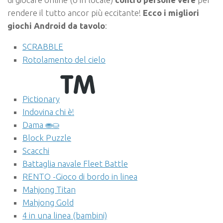
rendere il tutto ancor più eccitante!
Ecco i migliori
giochi Android da tavolo
:
SCRABBLE
Rotolamento del cielo
Pictionary
Indovina chi è!
Dama ⛂⛀
Block Puzzle
Scacchi
Battaglia navale Fleet Battle
RENTO -Gioco di bordo in linea
Mahjong Titan
Mahjong Gold
4 in una linea (bambini)