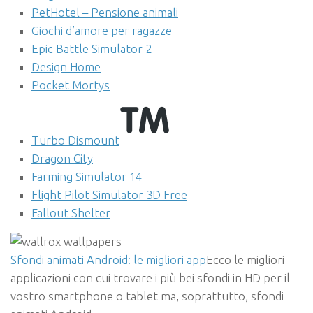
PetHotel – Pensione animali
Giochi d’amore per ragazze
Epic Battle Simulator 2
Design Home
Pocket Mortys
Turbo Dismount
Dragon City
Farming Simulator 14
Flight Pilot Simulator 3D Free
Fallout Shelter
Sfondi animati Android: le migliori app
Ecco le migliori
applicazioni con cui trovare i più bei sfondi in HD per il
vostro smartphone o tablet ma, soprattutto, sfondi