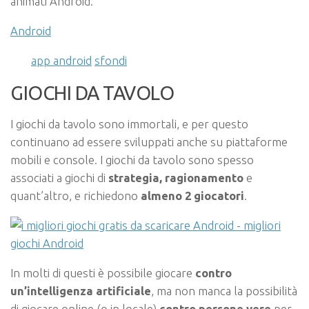
animati Android.
Android
app android
sfondi
GIOCHI DA TAVOLO
I giochi da tavolo sono immortali, e per questo
continuano ad essere sviluppati anche su piattaforme
mobili e console. I giochi da tavolo sono spesso
associati a giochi di
strategia, ragionamento
e
quant’altro, e richiedono
almeno 2 giocatori
.
In molti di questi è possibile giocare
contro
un’intelligenza artificiale
, ma non manca la possibilità
di giocare online (o in locale)
contro persone vere
per