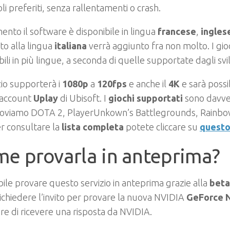
toli preferiti, senza rallentamenti o crash.
nto il software è disponibile in lingua
francese
,
ingles
o alla lingua
italiana
verrà aggiunto fra non molto. I gioc
bili in più lingue, a seconda di quelle supportate dagli svi
izio supporterà i
1080p
a
120fps
e anche il
4K
e sarà possib
 account
Uplay
di Ubisoft. I
giochi supportati
sono davvero
roviamo DOTA 2, PlayerUnkown’s Battlegrounds, Rainbow 
Per consultare la
lista completa
potete cliccare su
questo
e provarla in anteprima?
bile provare questo servizio in anteprima grazie alla
beta
 richiedere l’invito per provare la nuova NVIDIA
GeForce 
re di ricevere una risposta da NVIDIA.