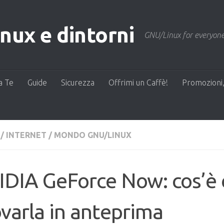
ux e dintorni
GNU/Linux for everyone
a Te
Guide
Sicurezza
Offrimi un Caffè!
Promozioni,
/
INTERNET
/
MONDO GNU/LINUX
IDIA GeForce Now: cos’è
varla in anteprima