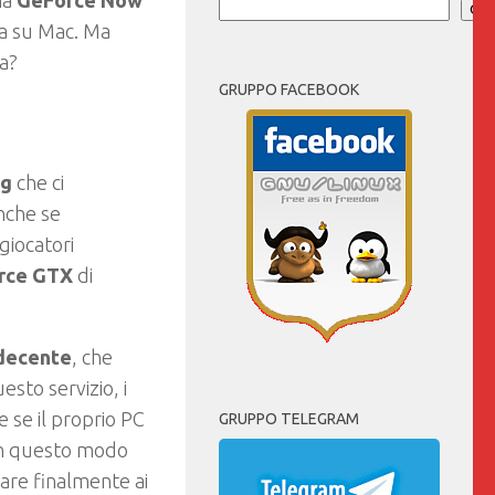
ma
GeForce Now
Cer
ia su Mac. Ma
a?
GRUPPO FACEBOOK
ng
che ci
nche se
giocatori
rce GTX
di
 decente
, che
sto servizio, i
 se il proprio PC
GRUPPO TELEGRAM
 In questo modo
are finalmente ai