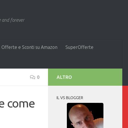
 and forever
 Offerte e Sconti su Amazon
SuperOfferte
0
ALTRO
IL VS BLOGGER
 e come