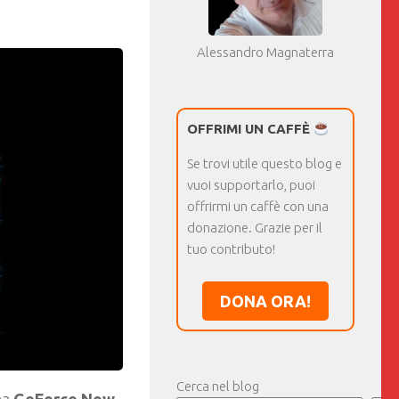
Alessandro Magnaterra
OFFRIMI UN CAFFÈ
Se trovi utile questo blog e
vuoi supportarlo, puoi
offrirmi un caffè con una
donazione. Grazie per il
tuo contributo!
DONA ORA!
Cerca nel blog