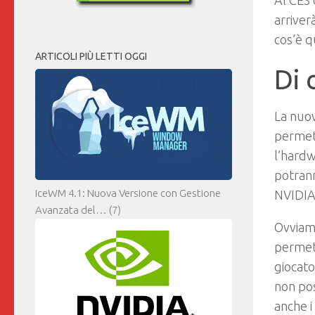
Al CES 
arriver
cos’è q
ARTICOLI PIÙ LETTI OGGI
Di 
La nuov
permett
l’hardw
potran
IceWM 4.1: Nuova Versione con Gestione
NVIDIA
Avanzata del…
(7)
Ovviam
permett
giocato
non pos
anche i