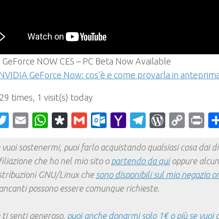
 GeForce NOW CES – PC Beta Now Available
NVIDIA GeForce Now: cos’è e come provarla in anteprim
 29 times, 1 visit(s) today
acebook
Twitter
Email
WhatsApp
Diaspora
Gmail
Outlook.com
Yahoo
Telegram
WordPr
Cop
Pr
Mail
Link
 vuoi sostenermi, puoi farlo acquistando qualsiasi cosa dai div
filiazione che ho nel mio sito o
partendo da qui
oppure alcun
stribuzioni GNU/Linux che
sono disponibili sul mio negozio o
ncanti possono essere comunque richieste.
 ti senti generoso,
puoi anche donarmi solo 1€ o più se vuoi 