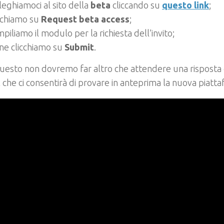
leghiamoci al sito della
beta
cliccando su
questo link
;
cchiamo su
Request beta access
;
piliamo il modulo per la richiesta dell’invito;
ine clicchiamo su
Submit
.
uesto non dovremo far altro che attendere una risposta 
che ci consentirà di provare in anteprima la nuova piatt