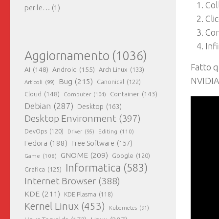
Col
per le…
(1)
Cli
Com
Inf
Aggiornamento
(1036)
Fatto q
AI
(148)
Android
(155)
Arch Linux
(133)
NVIDIA 
Bug
(215)
Canonical
(122)
Articoli
(99)
Cloud
(148)
Container
(143)
Computer
(104)
Debian
(287)
Desktop
(163)
Desktop Environment
(397)
DevOps
(120)
Editing
(110)
Driver
(95)
Fedora
(188)
Free Software
(157)
GNOME
(209)
Game
(108)
Google
(120)
Informatica
(583)
Grafica
(125)
Internet Browser
(388)
KDE
(211)
KDE Plasma
(118)
Kernel Linux
(453)
Kubernetes
(91)