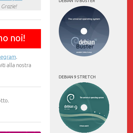
DEBIAN 10 BUSTER
 Grazie!
mo noi!
elegram
.
ti alla nostra
DEBIAN 9 STRETCH
tto.