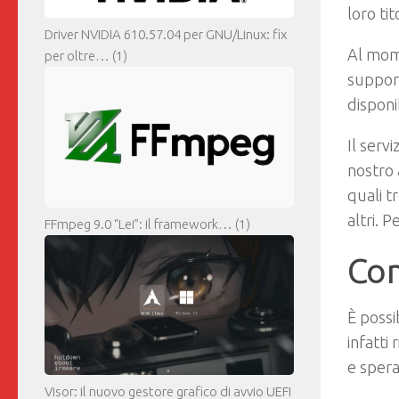
loro ti
Driver NVIDIA 610.57.04 per GNU/Linux: fix
Al mome
per oltre…
(1)
support
disponi
Il serv
nostro
quali t
altri. 
FFmpeg 9.0 “Lei”: il framework…
(1)
Com
È possi
infatti
e spera
Visor: il nuovo gestore grafico di avvio UEFI