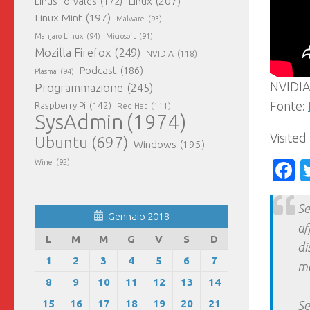
Linux
(207)
Linus Torvalds
(172)
Linux Mint
(197)
Malware
(93)
Manjaro Linux
(94)
Microsoft
(91)
Mozilla Firefox
(249)
NVIDIA
(118)
Podcast
(186)
Plasma
(94)
NVIDIA
Programmazione
(245)
Fonte:
Raspberry Pi
(142)
Red Hat
(111)
SysAdmin
(1974)
Visited
Ubuntu
(697)
Windows
(195)
F
Wine
(92)
Se
Gennaio 2018
af
L
M
M
G
V
S
D
di
1
2
3
4
5
6
7
ma
8
9
10
11
12
13
14
15
16
17
18
19
20
21
Se