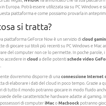
di Las Vegas,
NVIDIA
ha annunciato che la sua piattafor
à in Europa. Potrà essere utilizzata sia su PC Windows e s
uesta piattaforma e come possiamo provarla in anteprim
cosa si tratta?
a piattaforma GeForce Now è un servizio di
cloud gami
e di giocare sui titoli più recenti su PC Windows e Mac a
are del computer non ce lo permette. In poche parole, i 
no accedere in
cloud
a delle potenti
schede video GeFo
.
ente dovremmo disporre di una
connessione Internet
a di elaborare i dati del cloud in poco tempo. Grazie a que
ri di tutto il mondo potranno giocare in modo fluido anche
siede delle caratteristiche hardware adatte al gaming.
 possessori di computer
iMac
o
Macboock
potranno gioc