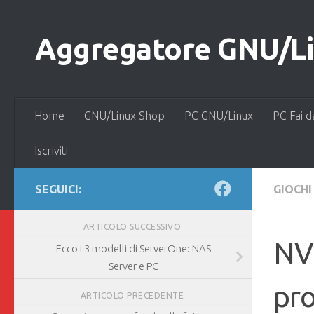
Salta al contenuto
Aggregatore GNU/Lin
Home
GNU/Linux Shop
PC GNU/Linux
PC Fai d
Iscriviti
SEGUICI:
GIOCHI
ARTICOLO SUCCESSIVO
NV
Ecco i 3 modelli di ServerOne: NAS
Server e PC
pro
ARTICOLO PRECEDENTE