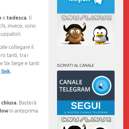
e
e
tedesca
. Il
hi, invece, sono
luppatori.
ile collegare il
 tanti, tra i
Six Siege e tanti
ISCRIVITI AL CANALE
 link
.
 chiusa
. Basterà
Now
in anteprima