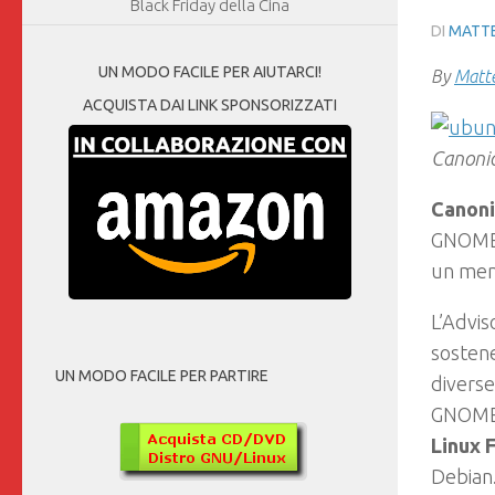
Black Friday della Cina
DI
MATTE
UN MODO FACILE PER AIUTARCI!
By
Matte
ACQUISTA DAI LINK SPONSORIZZATI
Canonic
Canoni
GNOME 
un mem
L’Advis
sosten
UN MODO FACILE PER PARTIRE
diverse
GNOME 
Linux 
Debian