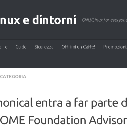
ux e dintorni
GNU/Linux for everyone
a Te
Guide
Sicurezza
Offrimi un Caffè!
Promozioni,
 CATEGORIA
onical entra a far parte d
OME Foundation Advisor