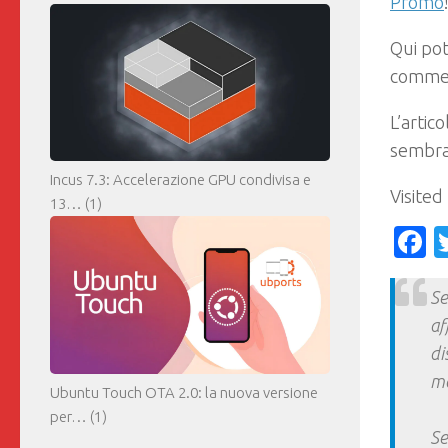
Promo
Qui pot
comment
L’artic
sembra
Incus 7.3: Accelerazione GPU condivisa e
Visited
13…
(1)
F
Se
af
di
ma
Ubuntu Touch OTA 2.0: la nuova versione
per…
(1)
Se