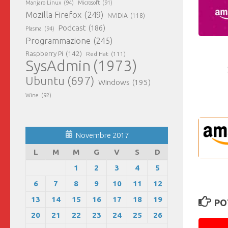
Manjaro Linux
(94)
Microsoft
(91)
Mozilla Firefox
(249)
NVIDIA
(118)
Podcast
(186)
Plasma
(94)
Programmazione
(245)
Raspberry Pi
(142)
Red Hat
(111)
SysAdmin
(1973)
Ubuntu
(697)
Windows
(195)
Wine
(92)
Novembre 2017
L
M
M
G
V
S
D
1
2
3
4
5
6
7
8
9
10
11
12
13
14
15
16
17
18
19
PO
20
21
22
23
24
25
26