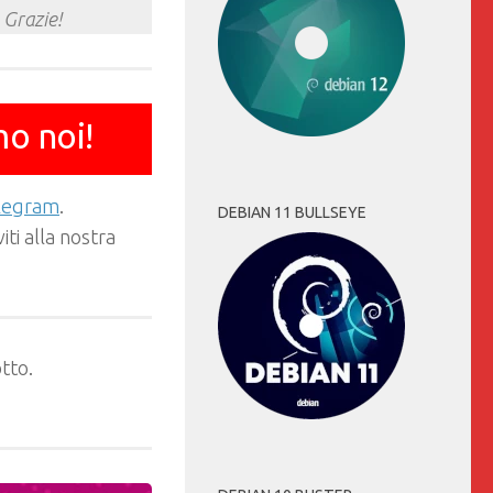
 Grazie!
mo noi!
elegram
.
DEBIAN 11 BULLSEYE
ti alla nostra
tto.