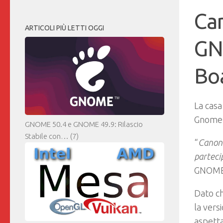
Can
ARTICOLI PIÙ LETTI OGGI
GN
Bo
La casa
Gnome, 
GNOME 50.4 e GNOME 49.9: Rilascio
Stabile con…
(7)
“
Canoni
parteci
GNOME 
Dato ch
la vers
aspetta