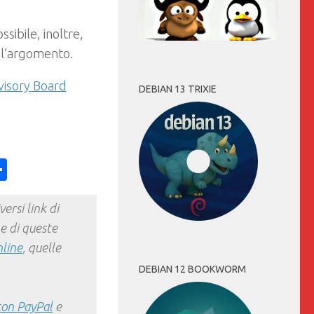
ossibile, inoltre,
 l’argomento.
visory Board
DEBIAN 13 TRIXIE
ess
y
int
Condividi
ersi link di
e di queste
nline
, quelle
DEBIAN 12 BOOKWORM
con PayPal
e