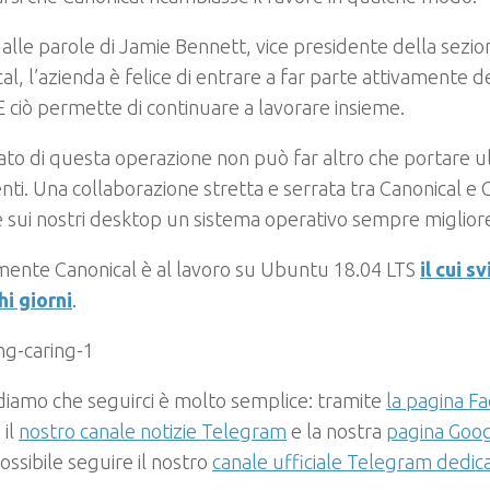
alle parole di Jamie Bennett, vice presidente della sezi
al, l’azienda è felice di entrare a far parte attivamente 
iò permette di continuare a lavorare insieme.
ltato di questa operazione non può far altro che portare ul
enti. Una collaborazione stretta e serrata tra Canonica
 sui nostri desktop un sistema operativo sempre miglior
mente Canonical è al lavoro su Ubuntu 18.04 LTS
il cui s
i giorni
.
rdiamo che seguirci è molto semplice: tramite
la pagina Fa
 il
nostro canale notizie Telegram
e la nostra
pagina Goog
possibile seguire il nostro
canale ufficiale Telegram dedic