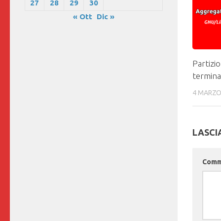
27
28
29
30
« Ott
Dic »
Partizio
termina
4 MARZO
LASCI
Com