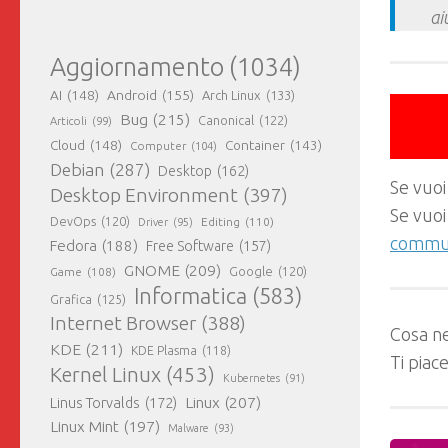
ai
Aggiornamento
(1034)
AI
(148)
Android
(155)
Arch Linux
(133)
Bug
(215)
Canonical
(122)
Articoli
(99)
Cloud
(148)
Container
(143)
Computer
(104)
Debian
(287)
Desktop
(162)
Se vuoi
Desktop Environment
(397)
Se vuoi
DevOps
(120)
Editing
(110)
Driver
(95)
commun
Fedora
(188)
Free Software
(157)
GNOME
(209)
Game
(108)
Google
(120)
Informatica
(583)
Grafica
(125)
Internet Browser
(388)
Cosa ne
KDE
(211)
KDE Plasma
(118)
Ti piac
Kernel Linux
(453)
Kubernetes
(91)
Linux
(207)
Linus Torvalds
(172)
Linux Mint
(197)
Malware
(93)