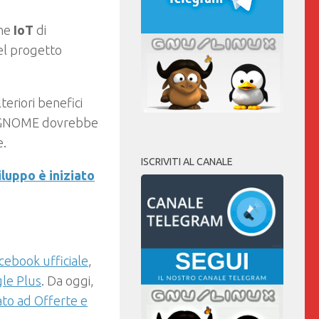
one
IoT
di
del progetto
teriori benefici
l e GNOME dovrebbe
e.
ISCRIVITI AL CANALE
viluppo è iniziato
cebook ufficiale
,
le Plus
.
Da oggi,
ato ad Offerte e