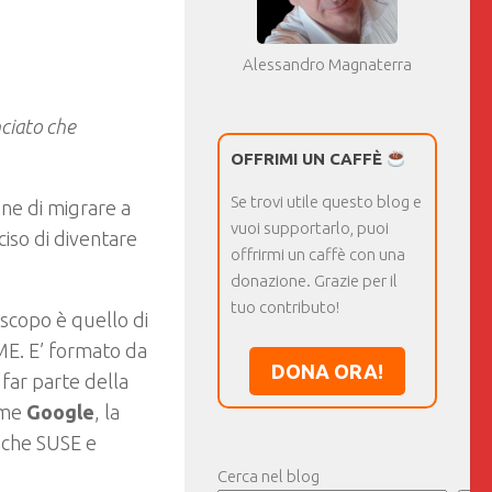
Alessandro Magnaterra
ciato che
OFFRIMI UN CAFFÈ
Se trovi utile questo blog e
one di migrare a
vuoi supportarlo, puoi
iso di diventare
offrirmi un caffè con una
donazione. Grazie per il
tuo contributo!
scopo è quello di
E. E’ formato da
DONA ORA!
 far parte della
ome
Google
, la
nche SUSE e
Cerca nel blog