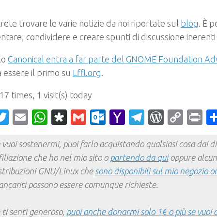
!
rete trovare le varie notizie da noi riportate sul
blog
. È p
are, condividere e creare spunti di discussione inerenti
olo
Canonical entra a far parte del GNOME Foundation Ad
 essere il primo su
Lffl.org
.
 17 times, 1 visit(s) today
acebook
Twitter
Email
WhatsApp
Diaspora
Gmail
Outlook.com
Yahoo
Telegram
WordPr
Cop
Pr
Mail
Link
 vuoi sostenermi, puoi farlo acquistando qualsiasi cosa dai div
filiazione che ho nel mio sito o
partendo da qui
oppure alcun
stribuzioni GNU/Linux che
sono disponibili sul mio negozio o
ncanti possono essere comunque richieste.
 ti senti generoso,
puoi anche donarmi solo 1€ o più se vuoi 