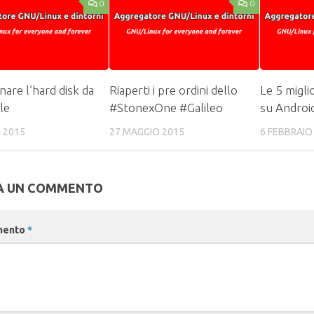
0
0
nare l’hard disk da
Riaperti i pre ordini dello
Le 5 migli
le
#StonexOne #Galileo
su Androi
 2015
27 MAGGIO 2015
6 FEBBRAIO
A UN COMMENTO
mento
*