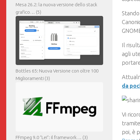
Mesa 26.2: la nuova versione dello stack
grafico…
(5)
Stando 
Canonic
GNOME c
Il risu
agli ut
portare
Bottles 65: Nuova Versione con oltre 100
Attual
Miglioramenti
(3)
da poch
Vi rico
tramite
poi, è 
FFmpeg 9.0 “Lei”: il framework…
(3)