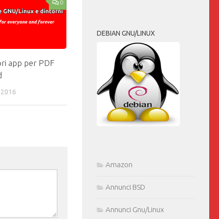
0
DEBIAN GNU/LINUX
ori app per PDF
d
 2016
Amazon
Annunci BSD
Annunci Gnu/Linux