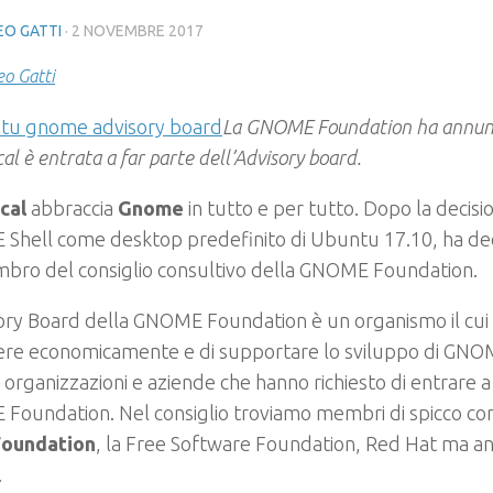
O GATTI
·
2 NOVEMBRE 2017
o Gatti
La GNOME Foundation ha annun
al è entrata a far parte dell’Advisory board.
cal
abbraccia
Gnome
in tutto e per tutto. Dopo la decisi
Shell come desktop predefinito di Ubuntu 17.10, ha dec
bro del consiglio consultivo della GNOME Foundation.
ory Board della GNOME Foundation è un organismo il cui 
ere economicamente e di supportare lo sviluppo di GNOM
 organizzazioni e aziende che hanno richiesto di entrare a
Foundation. Nel consiglio troviamo membri di spicco c
Foundation
, la Free Software Foundation, Red Hat ma a
.