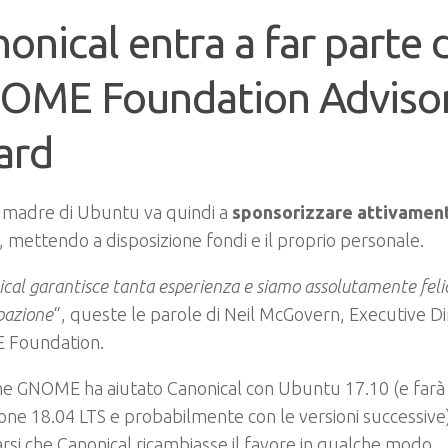
onical entra a far parte 
OME Foundation Adviso
ard
 madre di Ubuntu va quindi a
sponsorizzare attivamen
mettendo a disposizione fondi e il proprio personale.
cal garantisce tanta esperienza e siamo assolutamente felic
pazione
“, queste le parole di Neil McGovern, Executive Di
Foundation.
e GNOME ha aiutato Canonical con Ubuntu 17.10 (e farà 
ione 18.04 LTS e probabilmente con le versioni successive)
rsi che Canonical ricambiasse il favore in qualche modo.