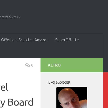
 and forever
 Offerte e Sconti su Amazon
SuperOfferte
0
ALTRO
IL VS BLOGGER
el
y Board