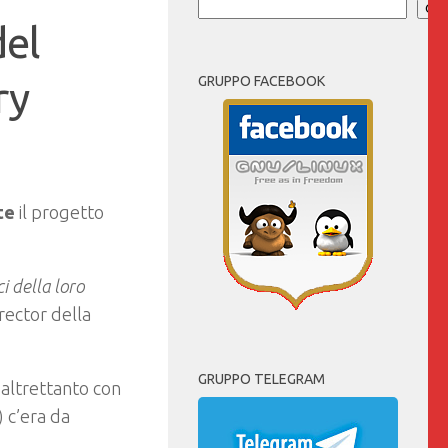
Cer
del
ry
GRUPPO FACEBOOK
te
il progetto
i della loro
rector della
GRUPPO TELEGRAM
altrettanto con
 c’era da