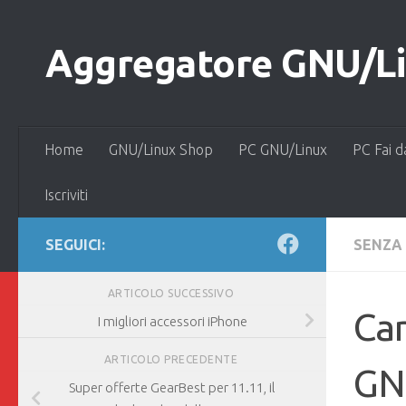
Salta al contenuto
Aggregatore GNU/Lin
Home
GNU/Linux Shop
PC GNU/Linux
PC Fai d
Iscriviti
SEGUICI:
SENZA
ARTICOLO SUCCESSIVO
Can
I migliori accessori iPhone
ARTICOLO PRECEDENTE
GN
Super offerte GearBest per 11.11, il