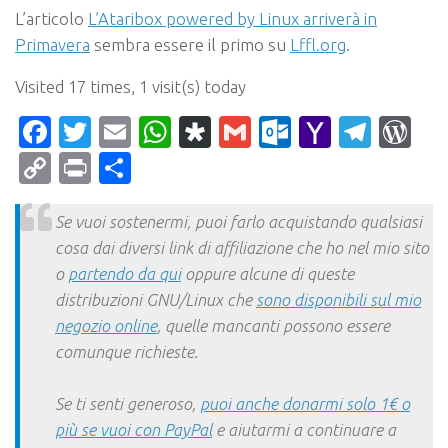
L’articolo
L’Ataribox powered by Linux arriverà in
Primavera
sembra essere il primo su
Lffl.org
.
Visited 17 times, 1 visit(s) today
Facebook
Twitter
Email
WhatsApp
Diaspora
Gmail
Outlook.c
Yahoo
Tele
Wo
Mail
Copy
Print
Condividi
Link
Se vuoi sostenermi, puoi farlo acquistando qualsiasi
cosa dai diversi link di affiliazione che ho nel mio sito
o
partendo da qui
oppure alcune di queste
distribuzioni GNU/Linux che
sono disponibili sul mio
negozio online
, quelle mancanti possono essere
comunque richieste.
Se ti senti generoso,
puoi anche donarmi solo 1€ o
più se vuoi con PayPal
e aiutarmi a continuare a