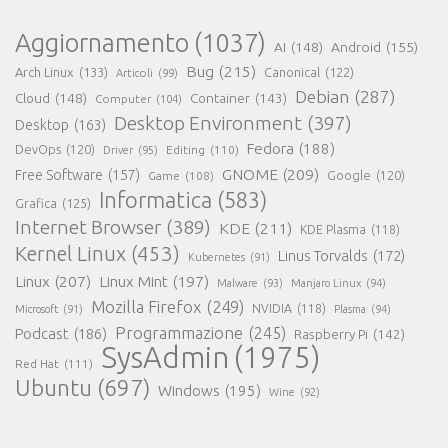
Aggiornamento
(1037)
AI
(148)
Android
(155)
Bug
(215)
Arch Linux
(133)
Canonical
(122)
Articoli
(99)
Debian
(287)
Cloud
(148)
Container
(143)
Computer
(104)
Desktop Environment
(397)
Desktop
(163)
Fedora
(188)
DevOps
(120)
Editing
(110)
Driver
(95)
GNOME
(209)
Free Software
(157)
Game
(108)
Google
(120)
Informatica
(583)
Grafica
(125)
Internet Browser
(389)
KDE
(211)
KDE Plasma
(118)
Kernel Linux
(453)
Linus Torvalds
(172)
Kubernetes
(91)
Linux
(207)
Linux Mint
(197)
Malware
(93)
Manjaro Linux
(94)
Mozilla Firefox
(249)
NVIDIA
(118)
Microsoft
(91)
Plasma
(94)
Programmazione
(245)
Podcast
(186)
Raspberry Pi
(142)
SysAdmin
(1975)
Red Hat
(111)
Ubuntu
(697)
Windows
(195)
Wine
(92)