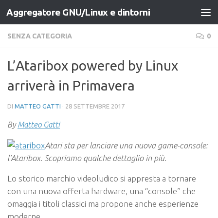
Aggregatore GNU/Linux e dintorni
Salta al contenuto
SENZA CATEGORIA
0
L’Ataribox powered by Linux
arriverà in Primavera
DI
MATTEO GATTI
·
28 SETTEMBRE 2017
By
Matteo Gatti
Atari sta per lanciare una nuova game-console:
l’Ataribox. Scopriamo qualche dettaglio in più.
Lo storico marchio videoludico si appresta a tornare
con una nuova offerta hardware, una “console” che
omaggia i titoli classici ma propone anche esperienze
moderne.