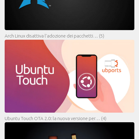
Arch Linux disattiva l’adozione dei pacchetti…
(5)
Ubuntu Touch OTA 2.0: la nuova versione per…
(4)