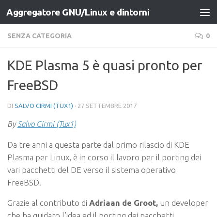
Aggregatore GNU/Linux e dintorni
Salta al contenuto
SENZA CATEGORIA
0
KDE Plasma 5 è quasi pronto per
FreeBSD
DI
SALVO CIRMI (TUX1)
·
27 SETTEMBRE 2017
By
Salvo Cirmi (Tux1)
Da tre anni a questa parte dal primo rilascio di KDE
Plasma per Linux, è in corso il lavoro per il porting dei
vari pacchetti del DE verso il sistema operativo
FreeBSD.
Grazie al contributo di
Adriaan de Groot,
un developer
che ha guidato l’idea ed il porting dei pacchetti