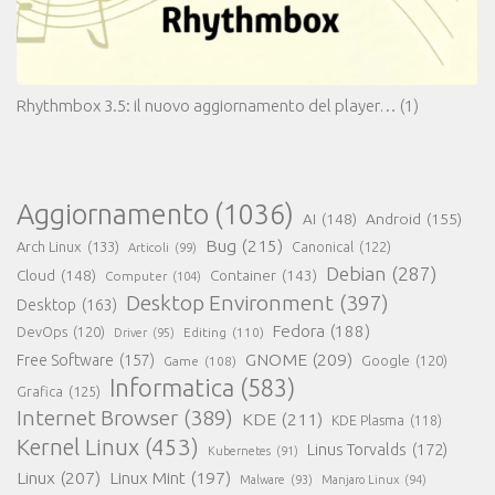
Rhythmbox 3.5: il nuovo aggiornamento del player…
(1)
Aggiornamento
(1036)
AI
(148)
Android
(155)
Bug
(215)
Arch Linux
(133)
Canonical
(122)
Articoli
(99)
Debian
(287)
Cloud
(148)
Container
(143)
Computer
(104)
Desktop Environment
(397)
Desktop
(163)
Fedora
(188)
DevOps
(120)
Editing
(110)
Driver
(95)
GNOME
(209)
Free Software
(157)
Game
(108)
Google
(120)
Informatica
(583)
Grafica
(125)
Internet Browser
(389)
KDE
(211)
KDE Plasma
(118)
Kernel Linux
(453)
Linus Torvalds
(172)
Kubernetes
(91)
Linux
(207)
Linux Mint
(197)
Malware
(93)
Manjaro Linux
(94)