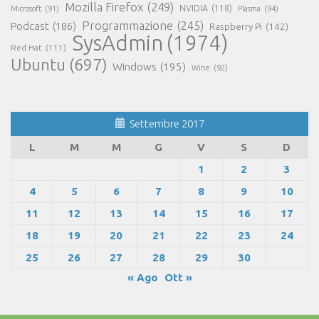
Mozilla Firefox
(249)
NVIDIA
(118)
Microsoft
(91)
Plasma
(94)
Programmazione
(245)
Podcast
(186)
Raspberry Pi
(142)
SysAdmin
(1974)
Red Hat
(111)
Ubuntu
(697)
Windows
(195)
Wine
(92)
Settembre 2017
L
M
M
G
V
S
D
1
2
3
4
5
6
7
8
9
10
11
12
13
14
15
16
17
18
19
20
21
22
23
24
25
26
27
28
29
30
« Ago
Ott »