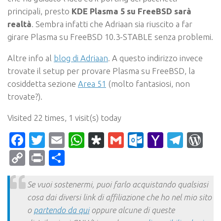
principali, presto
KDE Plasma 5 su FreeBSD sarà
realtà
. Sembra infatti che
Adriaan sia riuscito a far
girare Plasma su FreeBSD 10.3-STABLE senza problem
i.
Altre info al
blog di Adriaan
. A questo indirizzo invece
trovate il setup per provare Plasma su FreeBSD, la
cosiddetta sezione
Area 51
(molto fantasiosi, non
trovate?).
Visited 22 times, 1 visit(s) today
Facebook
Twitter
Email
WhatsApp
Diaspora
Gmail
Outlook.c
Yahoo
Tele
Wo
Mail
Copy
Print
Condividi
Link
Se vuoi sostenermi, puoi farlo acquistando qualsiasi
cosa dai diversi link di affiliazione che ho nel mio sito
o
partendo da qui
oppure alcune di queste