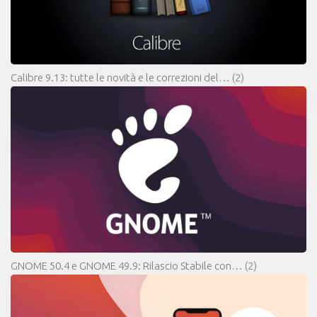
Calibre 9.13: tutte le novità e le correzioni del…
(2)
GNOME 50.4 e GNOME 49.9: Rilascio Stabile con…
(2)