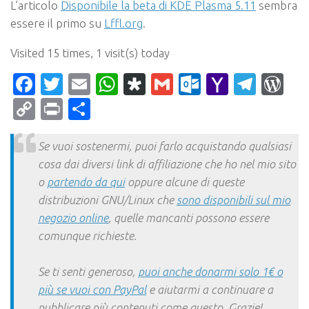
L’articolo
Disponibile la beta di KDE Plasma 5.11
sembra
essere il primo su
Lffl.org
.
Visited 15 times, 1 visit(s) today
Facebook
Twitter
Email
WhatsApp
Diaspora
Gmail
Outlook.c
Yahoo
Tele
Wo
Mail
Copy
Print
Condividi
Link
Se vuoi sostenermi, puoi farlo acquistando qualsiasi
cosa dai diversi link di affiliazione che ho nel mio sito
o
partendo da qui
oppure alcune di queste
distribuzioni GNU/Linux che
sono disponibili sul mio
negozio online
, quelle mancanti possono essere
comunque richieste.
Se ti senti generoso,
puoi anche donarmi solo 1€ o
più se vuoi con PayPal
e aiutarmi a continuare a
pubblicare più contenuti come questo. Grazie!