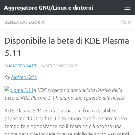
Aggregatore GNU/Linux e dintorni
Salta al contenuto
SENZA CATEGORIA
0
Disponibile la beta di KDE Plasma
5.11
DI
MATTEO GATTI
·
14 SETTEMBRE 2017
By
Matteo Gatti
Il KDE project ha annunciato l’arrivo della
beta di KDE Plasma 5.11, diamo uno sguardo alle novità.
KDE Plasma 5.11
verrà rilasciato in forma stabile il
prossimo 10 Ottobre. Lo sviluppo non è iniziato molto
tempo fa e nonostante ciò il team ha già pronta una
prima beta che include diverse migliorie sotto vari punti