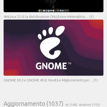
4MLinux 52.0: la distribuzione GNU/Linux minimalista…
(1)
GNOME 50.3 e GNOME 49.8: Novità e Miglioramenti per…
(1)
Aggiornamento
(1037)
AI
(148)
Android
(155)