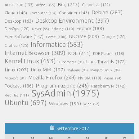
Bug
(215)
Arch Linux
(133)
Canonical
(122)
Articoli
(99)
Debian
(287)
Cloud
(148)
Container
(143)
Computer
(104)
Desktop Environment
(397)
Desktop
(163)
Fedora
(188)
DevOps
(120)
Editing
(110)
Driver
(95)
GNOME
(209)
Free Software
(157)
Game
(108)
Google
(120)
Informatica
(583)
Grafica
(125)
Internet Browser
(389)
KDE
(211)
KDE Plasma
(118)
Kernel Linux
(453)
Linus Torvalds
(172)
Kubernetes
(91)
Linux
(207)
Linux Mint
(197)
Malware
(93)
Manjaro Linux
(94)
Mozilla Firefox
(249)
NVIDIA
(118)
Microsoft
(91)
Plasma
(94)
Programmazione
(245)
Podcast
(186)
Raspberry Pi
(142)
SysAdmin
(1975)
Red Hat
(111)
Ubuntu
(697)
Windows
(195)
Wine
(92)
Settembre 2017
L
M
M
G
V
S
D