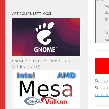
af
di
ARTICOLI PIÙ LETTI OGGI
ma
Se
ai
GNOME 50.4 e GNOME 49.9: Rilascio
Stabile con…
(12)
Se vuoi
Se vuoi
commun