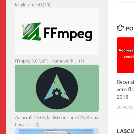
Miglioramenti
(10)
PO
FFmpeg 9.0 “Lei”: il framework…
(7)
Recensi
vero fla
2018
20 AGOS
Archcraft 26.08: la distribuzione GNU/Linux
basata…
(3)
LASCI