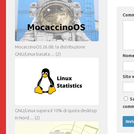
Com
MocaccinoOS 26.08: la distribuzione
GNU/Linux basata…
(2)
Nom
Sito 
Sa
comm
GNU/Linux supera il 10% di quota desktop
in Nord…
(2)