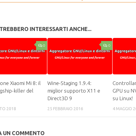
TREBBERO INTERESSARTI ANCHE...
0
0
one Xiaomi Mi 8: il
Wine-Staging 1.9.4:
Controllar
gship-killer del
miglior supporto X11 e
GPU su NV
Direct3D 9
su Linux!
TO 2018
25 FEBBRAIO 2016
4 MAGGIO 2
A UN COMMENTO