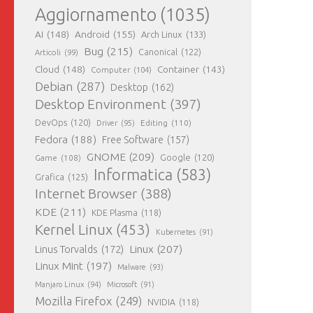
Aggiornamento
(1035)
AI
(148)
Android
(155)
Arch Linux
(133)
Bug
(215)
Canonical
(122)
Articoli
(99)
Cloud
(148)
Container
(143)
Computer
(104)
Debian
(287)
Desktop
(162)
Desktop Environment
(397)
DevOps
(120)
Editing
(110)
Driver
(95)
Fedora
(188)
Free Software
(157)
GNOME
(209)
Game
(108)
Google
(120)
Informatica
(583)
Grafica
(125)
Internet Browser
(388)
KDE
(211)
KDE Plasma
(118)
Kernel Linux
(453)
Kubernetes
(91)
Linux
(207)
Linus Torvalds
(172)
Linux Mint
(197)
Malware
(93)
Manjaro Linux
(94)
Microsoft
(91)
Mozilla Firefox
(249)
NVIDIA
(118)