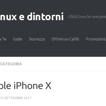
ux e dintorni
GNU/Linux for everyone
a Te
Guide
Sicurezza
Offrimi un Caffè!
Promozioni,
 CATEGORIA
ple iPhone X
13 SETTEMBRE 2017