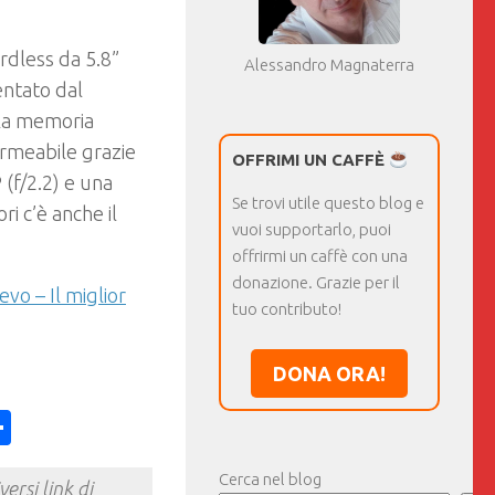
rdless da 5.8”
Alessandro Magnaterra
entato dal
 la memoria
ermeabile grazie
OFFRIMI UN CAFFÈ
 (f/2.2) e una
Se trovi utile questo blog e
ri c’è anche il
vuoi supportarlo, puoi
offrirmi un caffè con una
donazione. Grazie per il
vo – Il miglior
tuo contributo!
DONA ORA!
ess
y
int
Condividi
Cerca nel blog
ersi link di