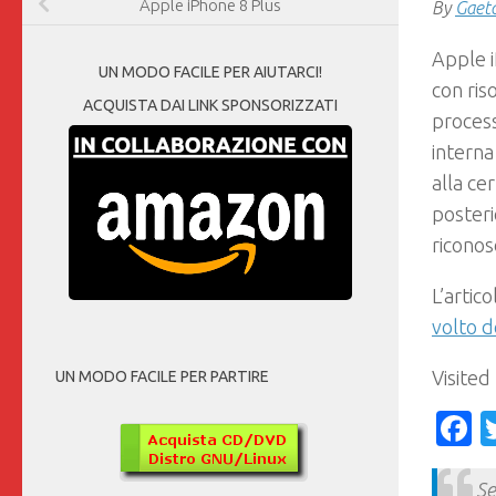
Apple iPhone 8 Plus
By
Gaet
Apple i
UN MODO FACILE PER AIUTARCI!
con ris
ACQUISTA DAI LINK SPONSORIZZATI
proces
interna
alla ce
posteri
riconos
L’artic
volto d
Visited
UN MODO FACILE PER PARTIRE
F
Se