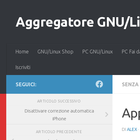
Salta al contenuto
Aggregatore GNU/Lin
Home
GNU/Linux Shop
PC GNU/Linux
PC Fai d
Iscriviti
SEGUICI:
SENZA
ARTICOLO SUCCESSIVO
Ap
Disattivare correzione automatica
iPhone
DI
ALEX
·
ARTICOLO PRECEDENTE