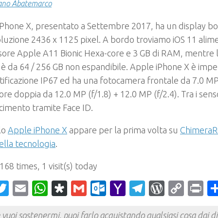
ano Abatemarco
Phone X, presentato a Settembre 2017, ha un display bo
oluzione 2436 x 1125 pixel. A bordo troviamo iOS 11 alim
sore Apple A11 Bionic Hexa-core e 3 GB di RAM, mentre
 è da 64 / 256 GB non espandibile. Apple iPhone X è imp
rtificazione IP67 ed ha una fotocamera frontale da 7.0 MP
ore doppia da 12.0 MP (f/1.8) + 12.0 MP (f/2.4). Tra i senso
cimento tramite Face ID.
olo
Apple iPhone X
appare per la prima volta su
ChimeraRe
ella tecnologia
.
 168 times, 1 visit(s) today
acebook
Twitter
Email
WhatsApp
Diaspora
Gmail
Outlook.com
Yahoo
Telegram
WordPr
Cop
Pr
Mail
Link
 vuoi sostenermi, puoi farlo acquistando qualsiasi cosa dai div