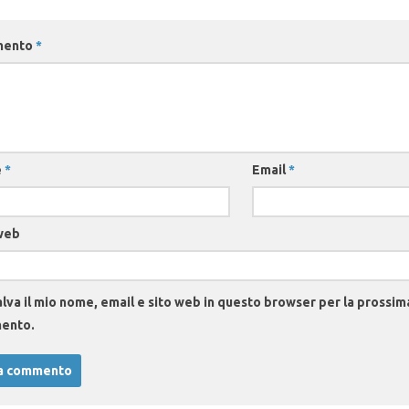
mento
*
e
*
Email
*
web
lva il mio nome, email e sito web in questo browser per la prossim
ento.